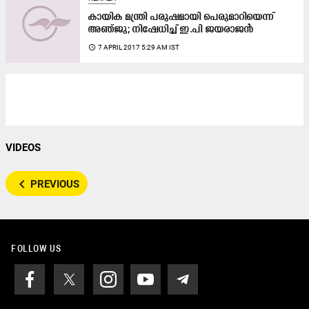
കായിക മന്ത്രി പരുഷമായി​ പെരുമാറിയെന്ന്​
അഞ്​ജു​; നിഷേധിച്ച്​ ഇ.പി ജയരാജൻ
access_time
7 APRIL 2017 5:29 AM IST
VIDEOS
navigate_before
PREVIOUS
FOLLOW US