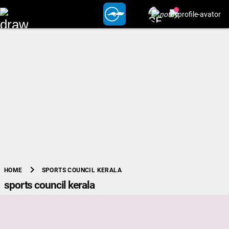
chevron_right
SPORTS COUNCIL KERALA
HOME
sports council kerala