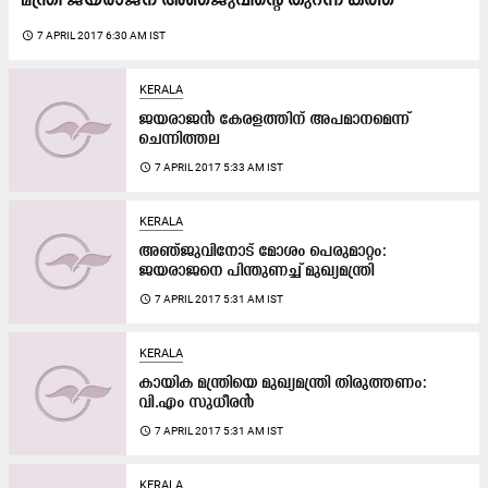
മന്ത്രി ജയരാജന് അഞ്ജുവിന്‍റെ തുറന്ന കത്ത്
access_time
7 APRIL 2017 6:30 AM IST
KERALA
ജയരാജൻ കേരളത്തിന് അപമാനമെന്ന്
ചെന്നിത്തല
access_time
7 APRIL 2017 5:33 AM IST
KERALA
അഞ്ജുവിനോട് മോശം പെരുമാറ്റം:
ജയരാജനെ പിന്തുണച്ച് മുഖ്യമന്ത്രി
access_time
7 APRIL 2017 5:31 AM IST
KERALA
കായിക മന്ത്രിയെ മുഖ്യമന്ത്രി തിരുത്തണം:
വി.എം സുധീരന്‍
access_time
7 APRIL 2017 5:31 AM IST
KERALA