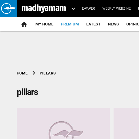
E-PAPER
WEEKLY WEBZINE
home
MY HOME
PREMIUM
LATEST
NEWS
OPINI
chevron_right
PILLARS
HOME
pillars