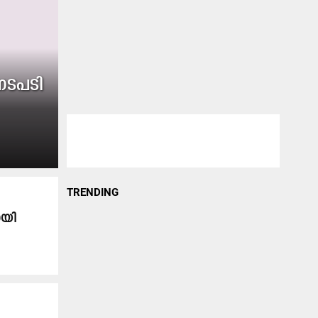
നടപടി
TRENDING
ായി