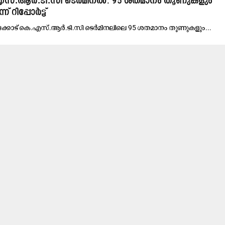
.എസ്.ആര്‍.ടി.സി ടെര്‍മിനൽ: 95 ശതമാനം തൂണുകളും
 റിപ്പോർട്ട്​
ക്കോ​ട്​ കെ.​എ​സ്.​ആ​ര്‍.​ടി.​സി ടെ​ര്‍മി​ന​ലി​ലെ 95 ശ​ത​മാ​നം തൂ​ണു​ക​ളും...