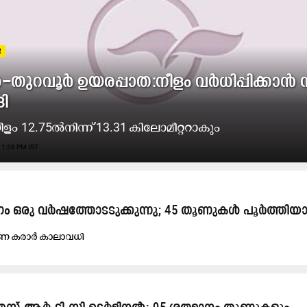
R
തുറവൂർ ഉയരപ്പാത:നീളം വർധിപ്പിക്കാൻ 
ങി
ം 12.75ൽനിന്ന് 13.31 കിലോമീറ്ററാകും
1:38 PM IST
ം ഒരു വർഷത്തോടടുക്കുന്നു; 45 തൂണുകൾ പൂർത്തിയ
മാ​ണ ക​രാ​ർ കാ​ലാ​വ​ധി