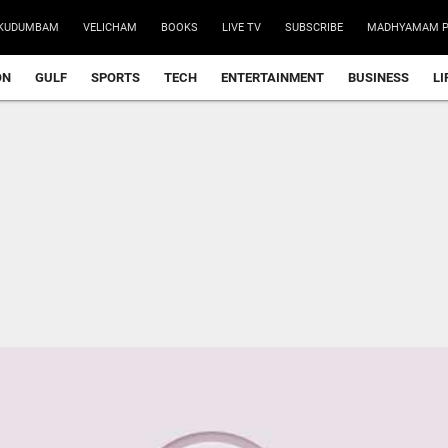
KUDUMBAM
VELICHAM
BOOKS
LIVE TV
SUBSCRIBE
MADHYAMAM P
ON
GULF
SPORTS
TECH
ENTERTAINMENT
BUSINESS
LI