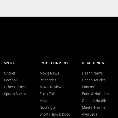
SPORTS
ENTERTAINMENT
HEALTH NEWS
Cricket
Movie News
Health News
Football
Celebrities
Health Articles
Other Games
Movie Reviews
Fitness
Sports Special
Filmy Talk
Food & Nutrition
Music
General Health
Nostalgia
Mental Health
Short Films & Docu
Ayurveda