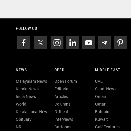
FOLLOW US
NEWS
OPED
MIDDLE EAST
Malayalam News
Open Forum
UAE
Kerala News
Editorial
Saudi News
India News
Articles
Oman
World
Columns
Qatar
Kerala Local News
Offbeat
Bahrain
Obituary
Interviews
Kuwait
NRI
Cartoons
Gulf Features