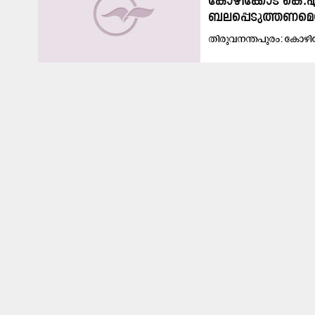
കോഴിക്കോട്​ കെ
ബലപ്പെടുത്തണമെന്ന്​
തി​രു​വ​ന​ന്ത​പു​രം: കോ​ഴി​