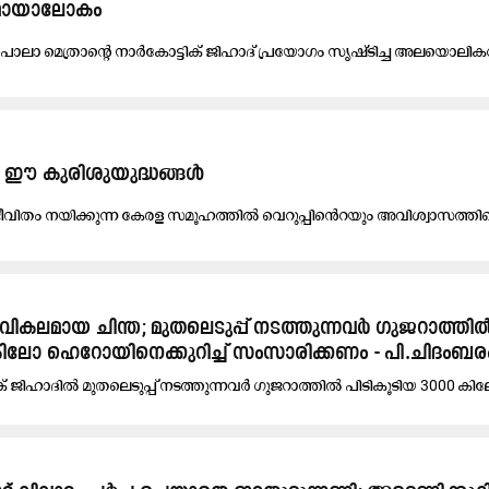
റെ മാ​യാ​ലോ​കം
ാ​ലാ മെ​ത്രാ​​ന്‍റെ നാ​ർ​കോ​ട്ടി​ക്​ ജി​ഹാ​ദ്​ പ്ര​യോ​ഗം സൃ​ഷ്​​ടി​ച്ച അ​ല​യൊ​ലി​ക
 ഈ കുരിശുയുദ്ധങ്ങൾ
ി​തം ന​യി​ക്കു​ന്ന കേ​ര​ള സ​മൂ​ഹ​ത്തി​ൽ വെ​റു​പ്പി​‍െൻറ​യും അ​വി​ശ്വാ​സ​ത്തി​
ത്​ വികലമായ ചിന്ത; മുതലെടുപ്പ്​ നടത്തുന്നവർ ഗുജറാത്തി​
കിലോ ഹെറോയിനെക്കുറിച്ച്​ സംസാരിക്കണം - പി.ചിദംബര
​ ജിഹാദിൽ മുതലെടുപ്പ്​ നടത്തുന്നവർ ഗുജറാത്തിൽ പിടികൂടിയ 3000 കി