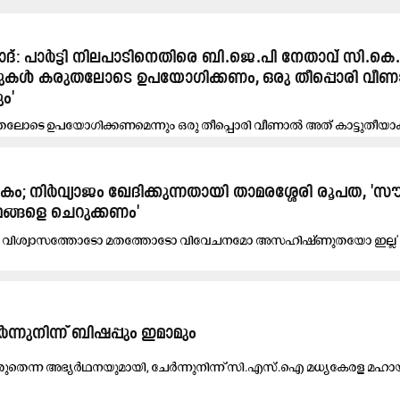
ിഹാദ്​: പാർട്ടി നിലപാടിനെതിരെ ബി.ജെ.പി നേതാവ്​ സി.കെ
്കുകൾ കരുതലോടെ ഉപയോഗിക്കണം, ഒരു തീപ്പൊരി വീ
ം'
തലോടെ ഉപയോഗിക്കണമെന്നും ഒരു തീപ്പൊരി വീണാൽ അത്​ കാട്ടുതീയാക
െ....
ം; നിർവ്യാജം ഖേദിക്കുന്നതായി താമരശ്ശേരി രൂപത, '
മങ്ങളെ ചെറുക്കണം'
ിലും വിശ്വാസത്തോടോ മതത്തോടോ വിവേചനമോ അസഹിഷ്ണുതയോ ഇല്ല'
്നുനിന്ന്​ ബിഷപ്പും ഇമാമും
രു​െ​ത​ന്ന അ​ഭ്യ​ർ​ഥ​ന​യു​മാ​യി, ചേ​ർ​ന്നു​നി​ന്ന്​ സി.​എ​സ്.​ഐ മ​ധ്യ​കേ​ര​ള മ​ഹാ​