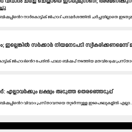
ിഹാദ്​ വിവാദം ചർച്ച ചെയ്യാതെ ഇടതുമുന്നണി; അരമണിക്കൂ
ചു
ി​ഷ​പ്പി​െൻറ നാ​ർ​കോ​ട്ടി​ക് ജി​ഹാ​ദ്​ പ​രാ​മ​ർ​ശ​ത്തി​ൽ ച​ർ​ച്ച​യി​ല്ലാ​തെ ഇ​ട​തു​മ
ം; ഇല്ലെങ്കിൽ സർക്കാർ നിയമനടപടി സ്വീകരിക്കണമെന്ന്​ മ
ാ​ട്ടി​ക്​ ജി​ഹാ​ദി​െൻറ പേ​രി​ൽ പാ​ലാ ബി​ഷ​പ്​​ ന​ട​ത്തി​യ മ​ത​വി​ദ്വേ​ഷ പ്ര​സ്​​താ
ദ്​: എല്ലാവർക്കും ലക്ഷ്യം അടുത്ത തെരഞ്ഞെടുപ്പ്​
ബി​ഷ​പ്പി​െൻറ വി​വാ​ദ പ്ര​സ്​​താ​വ​ന​യെ തു​ട​ർ​ന്നു​ള്ള ഇ​ട​പെ​ട​ലു​ക​ളി​ൽ എ​ല്ലാ.