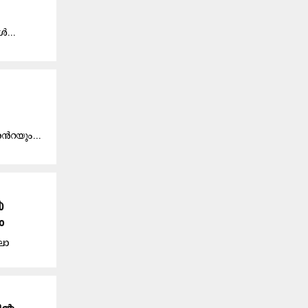
​ൾ...
‍െൻറ​യും...
ൽ
ം
ലോ