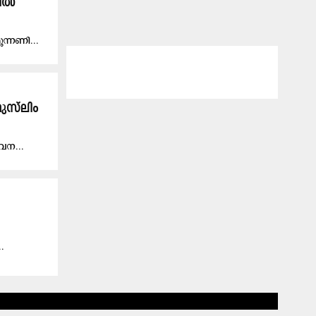
റിൽ
ു​ന്ന​ണി...
ുസ്​ലിം
​വ​ന...
..