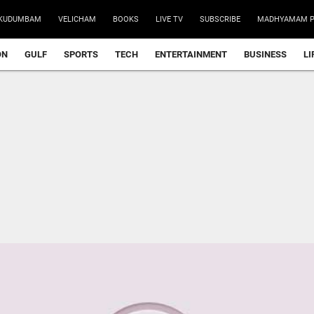
KUDUMBAM
VELICHAM
BOOKS
LIVE TV
SUBSCRIBE
MADHYAMAM P
ON
GULF
SPORTS
TECH
ENTERTAINMENT
BUSINESS
LI