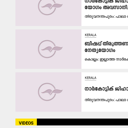
നാർ​കോട്ടിക്​ ജ
യോഗം അവസാനിച്
തി​രു​വ​ന​ന്ത​പു​രം: പാ​ലാ ബ
KERALA
ബിഷപ്പ്​ തിരുത്തണ
നേതൃയോഗം
കൊ​ല്ലം: ഇ​ല്ലാ​ത്ത നാ​ർ​കേ
KERALA
നാർകോട്ടിക്​ ജിഹാ
തി​രു​വ​ന​ന്ത​പു​രം: പാ​ലാ 
VIDEOS