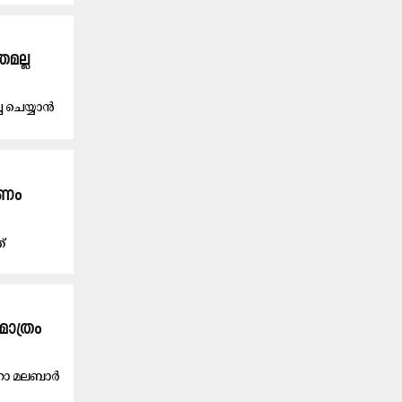
തമല്ല
്ച ചെയ്യാൻ
യണം
​
മാത്രം
ീറോ മലബാര്‍