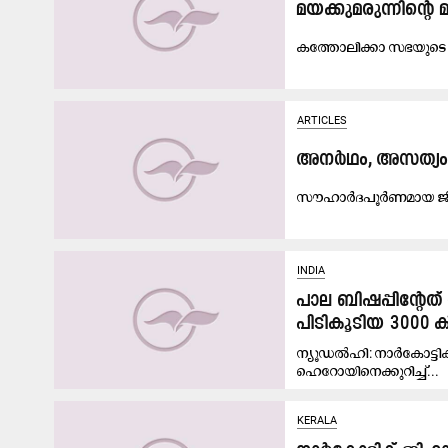
മ​യ​ക്കുമ​രു​ന്നി​​ന്‍
ക​ത്തോ​ലി​ക്കാ സ​ഭ​യു​ടെ പ
ARTICLES
അനർഥം, അസത്യം
സൗ​ഹാ​ർ​ദ​പൂ​ർ​ണ​മാ​യ ജീ​വ
INDIA
പാല ബിഷപ്പി​േന്‍റ
പിടികൂടിയ 3000 
ന്യൂഡൽഹി: നാർകോട്ടിക്
ഹെറോയിനെക്കുറിച്ച്​...
KERALA