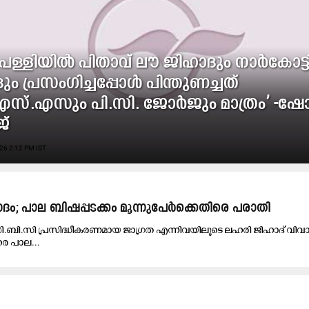
പള്ളിയിൽ പിതാവ് ലൗ ജിഹാദും നാർകോട്ട
ം പ്രസംഗിച്ചപ്പോൾ പിന്തുണച്ചത്
സ്.എസും പി.സി. ജോർജും മാത്രം’ -
്
26 2:12 PM IST
ദം; പാല ബിഷപ്പടക്കം മൂന്നുപേർക്കെതിരെ പരാതി
സി.ബി.സി പ്രസിദ്ധീകരണമായ ജാഗ്രത എന്നിവയിലൂടെ ലഹരി ജിഹാദ് വിവ
രെ പാല...