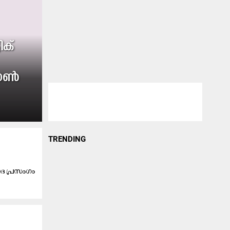
ിക്
ഷോൺ
TRENDING
ാദ പ്രസംഗം