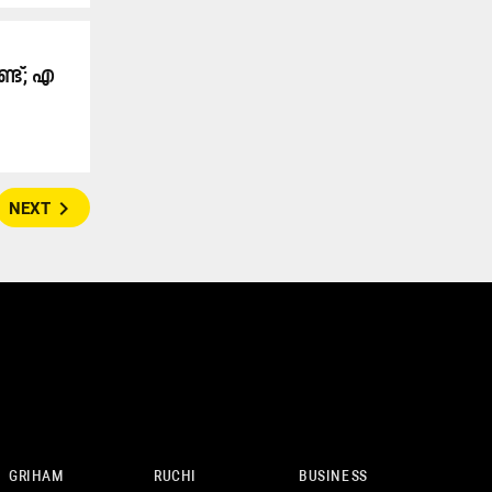
ട്​; എ​
navigate_next
NEXT
GRIHAM
RUCHI
BUSINESS