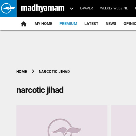
E-PAPER
WEEKLY WEBZINE
home
MY HOME
PREMIUM
LATEST
NEWS
OPINI
chevron_right
NARCOTIC JIHAD
HOME
narcotic jihad