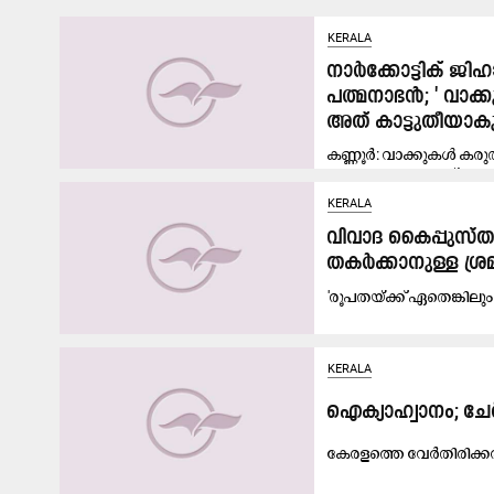
KERALA
നാർക്കോട്ടിക്​ ജ
പത്മനാഭൻ; ' വാക
അത്​ കാട്ടുതീയാകു
കണ്ണൂർ: വാക്കുകൾ കരു
ബി.ജെ.പി നേതാവ്​ സി.ക
KERALA
വിവാദ കൈപ്പുസ്തക
തകർക്കാനുള്ള ശ്ര
'രൂപതയ്ക്ക് ഏതെങ്ക
KERALA
ഐക്യാഹ്വാനം; ചേർന
കേ​ര​ള​ത്തെ വേ​ർ​തി​രി​ക്ക​