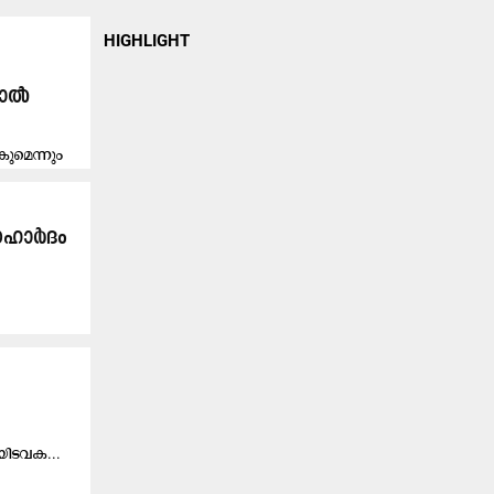
HIGHLIGHT
.
ണാൽ
ുമെന്നും
സൗഹാർദം
യി​ട​വ​ക...