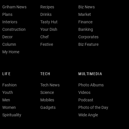
Griham News
Recipes
Biz News
Plans
Drinks
Market
Interiors
Tasty Hut
Finance
Construction
Your Dish
Banking
Decor
Chef
Corporates
Column
Festive
Biz Feature
My Home
LIFE
TECH
MULTIMEDIA
Fashion
Tech News
Photo Albums
Youth
Science
Videos
Men
Mobiles
Podcast
Women
Gadgets
Photo of the Day
Spirituality
Wide Angle