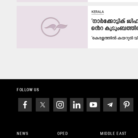
KERALA
'നാർക്കോട്ടിക്​ ജ
െൻറ കുടുംബത്തിൽ ത
‘കേരളത്തിൽ കയറൂരി വി
FOLLOW US
NEWS
OPED
MIDDLE EAST