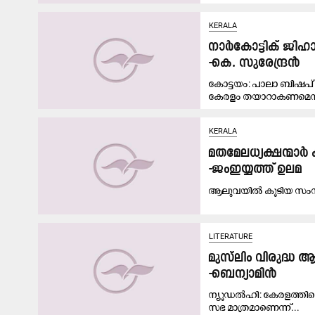
KERALA
നാർ​​േകാട്ടിക്​ ജി
-കെ. സുരേന്ദ്രൻ
കോട്ടയം: പാലാ ബിഷപ്​ 
കേരളം തയാറാകണമെന്ന്
KERALA
മതമേലധ്യക്ഷന്മാർ 
-ജംഇയ്യത്ത് ഉലമ
ആലുവയിൽ കൂടിയ സംസ്ഥ
LITERATURE
മുസ്‌ലിം വിരുദ്ധ ആ
-ബെന്യാമിൻ
ന്യൂഡൽഹി: ​കേരളത്തിലെ 
സഭ മാത്രമാണെന്ന്...