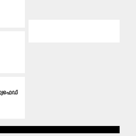
്സ്യഫെഡ്