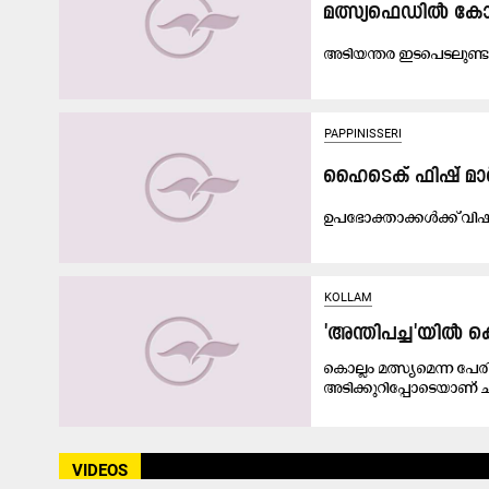
മത്സ്യഫെഡിൽ കോടി
അടിയന്തര ഇടപെടലുണ്ടായില്
PAPPINISSERI
ഹൈടെക് ഫിഷ് മാർട
ഉ​പ​ഭോ​ക്താ​ക്ക​ൾ​ക്ക് വി​ഷ​
KOLLAM
'അന്തിപച്ച'യിൽ കൊ
കൊല്ലം മത്സ്യമെന്ന പേര
അടിക്കുറിപ്പോടെയാണ്​ ച
VIDEOS