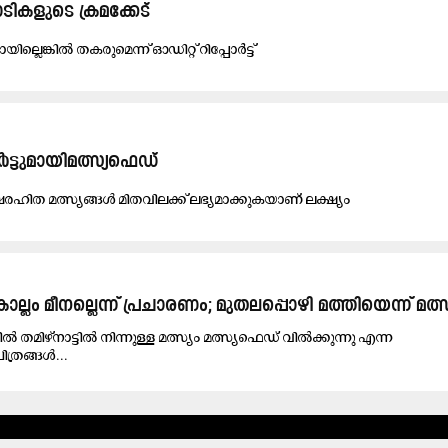
കളുടെ ക്രമക്കേട്
ലെങ്കില്‍ തകരുമെന്ന് ഓഡിറ്റ് റിപ്പോര്‍ട്ട്
്ടുമായിമത്സ്യഫെഡ്
ര​ഹി​ത മ​ത്സ്യ​ങ്ങ​ൾ മി​ത​വി​ല​ക്ക്​ ല​ഭ്യ​മാ​ക്കു​ക​യാ​ണ്​ ല​ക്ഷ്യം
ല്ലം മീനല്ലെന്ന്​ പ്രചാരണം; മുതലപ്പൊഴി മത്തിയെന്ന്​ മത
ിൽ തമിഴ്​നാട്ടിൽ നിന്നുള്ള മത്സ്യം മത്സ്യഫെഡ്​ വിൽക്കുന്നു എന്ന
ിത്രങ്ങൾ...