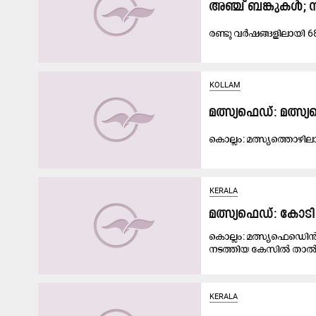
അഞ്ച്​ ബ​​ങ്കു​​ക​​ൾ; 
ര​​ണ്ടു വ​​ര്‍ഷ​​ങ്ങ​​ളി​​ലാ​​യി 
KOLLAM
മത്സ്യഫെഡ്: മത്
കൊ​ല്ലം: മ​ത്സ്യ​ത്തൊ​ഴി​ലാ
KERALA
മത്സ്യഫെഡ്: കോട
കൊല്ലം: മത്സ്യഫെഡി‍െൻ
നടത്തിയ കേസിൽ താൽക
KERALA