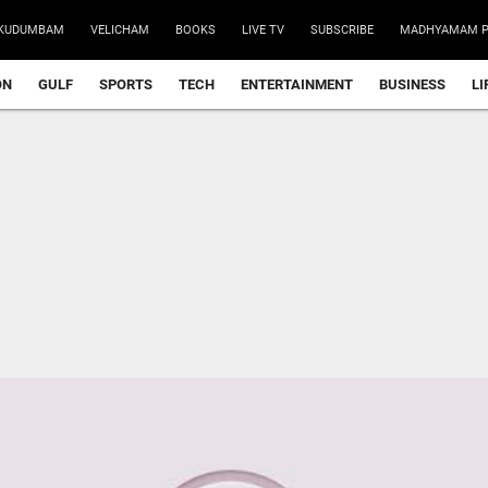
KUDUMBAM
VELICHAM
BOOKS
LIVE TV
SUBSCRIBE
MADHYAMAM P
ON
GULF
SPORTS
TECH
ENTERTAINMENT
BUSINESS
LI