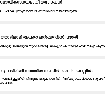
സ​മ​ഗ്ര​വി​ക​സ​ന​വു​മാ​യി മ​ത്സ്യ​ഫെ​ഡ്
68.15 ല​​ക്ഷം ഈ ​​ഇ​​ന​​ത്തി​​ല്‍ സ​​ബ്‌​​സി​​ഡി ന​​ല്‍കി​​യി​​ട്ടു​​ണ്ട്
സ്യത്തൊഴിലാളി അപകട ഇൻഷുറന്‍സ് പദ്ധതി
​ളി കു​ടും​ബ​ങ്ങ​ളു​ടെ സു​ര​ക്ഷി​ത​ത്വം ല​ക്ഷ്യ​മാ​ക്കി മ​ത്സ്യ​ഫെ​ഡ് ന​ട​പ്പാക്കു​ന്ന
ി രൂപ തിരിമറി നടത്തിയ കേസിൽ ഒരാൾ അറസ്റ്റിൽ
റ അന്തിപ്പച്ചയിൽ നിന്നുള്ള വരുമാനത്തിൽനിന്ന് ഒരു കോടിയോളം രൂപ തി
്കാലിക...