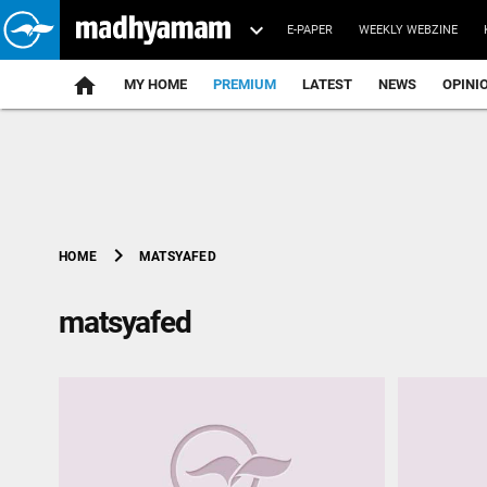
E-PAPER
WEEKLY WEBZINE
home
MY HOME
PREMIUM
LATEST
NEWS
OPINI
chevron_right
MATSYAFED
HOME
matsyafed