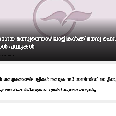
രാഗത മത്സ്യത്തൊഴിലാളികൾക്ക് മത്സ്യ ഫെഡ
ോൾ പമ്പുകൾ
 7:46 AM IST
 മത്സ്യത്തൊ​ഴി​ലാ​ളി​ക​ൾ;മ​ത്സ്യ​ഫെ​ഡ് സ​ബ്​​സി​ഡി വെ​ട്ടി​ക്കു​
ലും കൊ​യി​ലാ​ണ്ടി​യി​ലു​മു​ള്ള പ​മ്പു​ക​ളി​ൽ വ​രു​മാ​നം ഉ​യ​രു​ന്നി​ല്ല