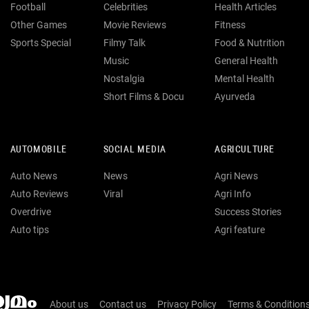
Football
Celebrities
Health Articles
Other Games
Movie Reviews
Fitness
Sports Special
Filmy Talk
Food & Nutrition
Music
General Health
Nostalgia
Mental Health
Short Films & Docu
Ayurveda
AUTOMOBILE
SOCIAL MEDIA
AGRICULTURE
Auto News
News
Agri News
Auto Reviews
Viral
Agri Info
Overdrive
Success Stories
Auto tips
Agri feature
About us
Contact us
Privacy Policy
Terms & Condition