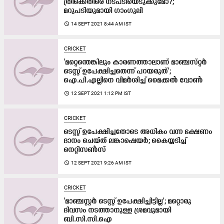
ത്രിക്കെതിരെ നടപടിയെടുക്കുമോ?;
മറുപടിയുമായി ഗാംഗുലി
access_time
14 SEPT 2021 8:44 AM IST
CRICKET
'മറ്റെന്തെങ്കിലും കാരണത്താലാണ് മാഞ്ചസ്​റ്റർ
ടെസ്റ്റ് ഉപേക്ഷിച്ചതെന്ന് പറയരുത്';
ഐ.പി.എല്ലിനെ വിമർശിച്ച്​ മൈക്കൽ വോൺ
access_time
12 SEPT 2021 1:12 PM IST
CRICKET
ടെസ്റ്റ്​ ഉപേക്ഷിച്ചതോടെ അധികം വന്ന ഭക്ഷണം
ദാനം ചെയ്​ത്​ ലങ്കാഷെയർ; കൈയ്യടിച്ച്​
നെറ്റിസൺസ്
access_time
12 SEPT 2021 9:26 AM IST
CRICKET
'മാഞ്ചസ്റ്റർ ടെസ്റ്റ്​ ഉപേക്ഷിച്ചിട്ടില്ല'; മറ്റൊരു
ദിവസം നടത്താനുള്ള ശ്രമവുമായി​
ബി.സി.സി.ഐ