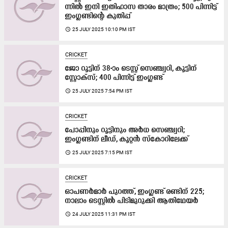
ന്നി​ൽ ഇനി ഇതിഹാസ താരം മാ​ത്രം; 500 പിന്നിട്ട്
ഇംഗ്ലണ്ടിന്‍റെ കുതിപ്പ്
access_time
25 JULY 2025 10:10 PM IST
CRICKET
ജോ റൂട്ടിന് 38-ാം ടെസ്റ്റ് സെഞ്ച്വറി, കൂട്ടിന്
സ്റ്റോക്സ്; 400 പിന്നിട്ട് ഇംഗ്ലണ്ട്
access_time
25 JULY 2025 7:54 PM IST
CRICKET
പോപ്പിനും റൂട്ടിനും അർധ സെഞ്ച്വറി;
ഇംഗ്ലണ്ടിന് ലീഡ്, കൂറ്റൻ സ്കോറിലേക്ക്
access_time
25 JULY 2025 7:15 PM IST
CRICKET
ഓപണർമാർ പുറത്ത്, ഇംഗ്ലണ്ട് രണ്ടിന് 225;
നാലാം ടെസ്റ്റിൽ പിടിമുറുക്കി ആതിഥേയർ
access_time
24 JULY 2025 11:31 PM IST