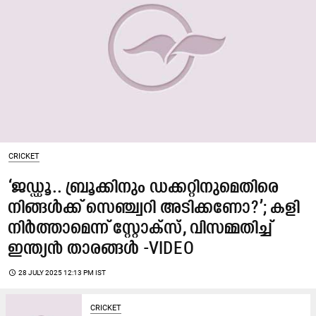
CRICKET
‘ജഡ്ഡൂ.. ബ്രൂക്കിനും ഡക്കറ്റിനുമെതിരെ
നിങ്ങൾക്ക് സെഞ്ച്വറി അടിക്കണോ?’; കളി
നിർത്താമെന്ന് സ്റ്റോക്സ്, വിസമ്മതിച്ച്
ഇന്ത്യൻ താരങ്ങൾ -VIDEO
access_time
28 JULY 2025 12:13 PM IST
CRICKET