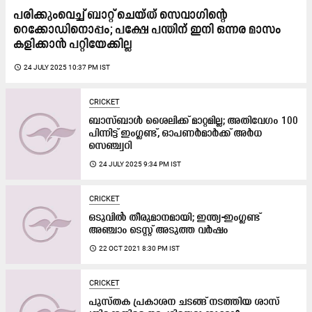
പരിക്കുംവെച്ച് ബാറ്റ് ചെയ്ത് സെവാഗിന്റെ
റെക്കോഡിനൊപ്പം; പക്ഷേ പന്തിന് ഇനി ഒന്നര മാസം
കളിക്കാൻ പറ്റിയേക്കില്ല
access_time
24 JULY 2025 10:37 PM IST
CRICKET
ബാസ്ബാൾ ശൈലിക്ക് മാറ്റമില്ല; അതിവേഗം 100
പിന്നിട്ട് ഇംഗ്ലണ്ട്, ഓപണർമാർക്ക് അർധ
സെഞ്ച്വറി
access_time
24 JULY 2025 9:34 PM IST
CRICKET
ഒടുവിൽ തീരുമാനമായി; ഇന്ത്യ-ഇംഗ്ലണ്ട്​
അഞ്ചാം ടെസ്റ്റ്​ അടുത്ത വർഷം
access_time
22 OCT 2021 8:30 PM IST
CRICKET
പുസ്​തക പ്രകാശന ചടങ്ങ്​ നടത്തിയ ശാസ്​