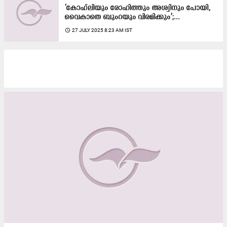
‘കോഹ്‌ലിയും രോഹിത്തും അശ്വിനും പോയി,
വൈകാതെ ബുംറയും വിരമിക്കും’;...
access_time
27 JULY 2025 8:23 AM IST