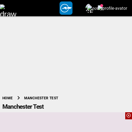
chevron_right
MANCHESTER TEST
HOME
Manchester Test
play_circle_outline