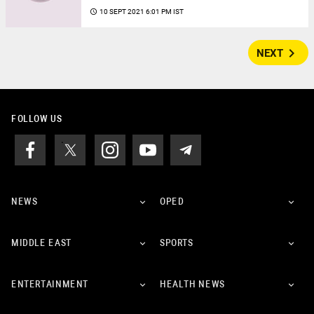
access_time
10 SEPT 2021 6:01 PM IST
navigate_next
NEXT
FOLLOW US
NEWS
OPED
MIDDLE EAST
SPORTS
ENTERTAINMENT
HEALTH NEWS