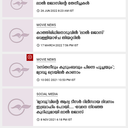
ലാൽ ജോസിന്റെ തേനീച്ചകൾ
access_time
26 JUN 2022 8:23 AM IST
MOVIE NEWS
കാത്തിരിപ്പിനൊടുവില്‍ 'ലാല്‍ ജോസ്'
വെള്ളിയാഴ്ച തിയറ്ററില്‍
access_time
17 MARCH 2022 7:56 PM IST
play_circle_outline
MOVIE NEWS
'ദസ്​തഗീറും കുടുംബവും പിന്നെ പൂച്ചയും';
മ്യാവൂ ട്രെയിലർ കാണാം
access_time
10 DEC 2021 10:53 PM IST
SOCIAL MEDIA
'മ്യാവു'വിന്‍റെ ആദ്യ ടീസർ റിലീസായ ദിവസം
ഇബ്രാഹിം പോയി.... -വേദന നിറഞ്ഞ
കുറിപ്പുമായി ലാൽ ജോസ്
access_time
8 NOV 2021 6:18 PM IST