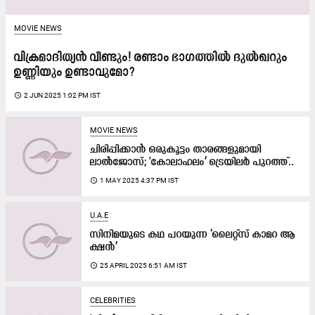
MOVIE NEWS
വിക്രമാദിത്യൻ വീണ്ടും! രണ്ടാം ഭാഗത്തിൽ ദുൽഖറും
ഉണ്ണിയും ഉണ്ടാവുമോ?
access_time
2 JUN 2025 1:02 PM IST
MOVIE NEWS
ചിരിപ്പിക്കാൻ ഒരുകൂട്ടം താരങ്ങളുമായി
ലാൽജോസ്; 'കോലാഹലം’ ട്രെയിലർ പുറത്ത്..
access_time
1 MAY 2025 4:37 PM IST
U.A.E
സി​നി​മ​യു​ടെ ക​ഥ പ​റ​യു​ന്ന ‘ലൈ​റ്റ്​സ് കാ​മ​റ ആ​
ക്ഷ​ൻ’
access_time
25 APRIL 2025 6:51 AM IST
CELEBRITIES