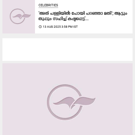
CELEBRITIES
'അത് പള്ളിയിൽ പോയി പറഞ്ഞാ മതി'; ആട്ടും
തുപ്പും സഹിച്ച് കഷ്ടപ്പെട്ട്...
access_time
13 AUG 2025 3:58 PM IST