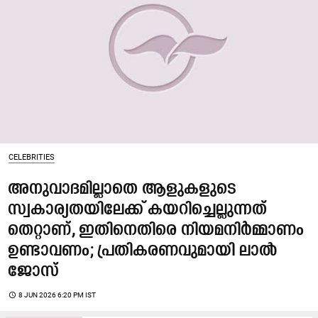
CELEBRITIES
അനുവാദമില്ലാതെ ആളുകളുടെ
സ്വകാര്യതയിലേക്ക് കയറിച്ചെല്ലുന്നത്
തെറ്റാണ്, ഇതിനെതിരെ നിയമനിർമ്മാണം
ഉണ്ടാവണം; പ്രതികരണവുമായി ലാൽ
ജോസ്
access_time
8 JUN 2026 6:20 PM IST