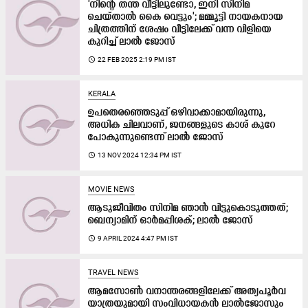
'നിന്‍റെ തന്ത വീട്ടിലുണ്ടോ, ഇനി സിനിമ
ചെയ്താൽ കൈ വെട്ടും'; മമ്മൂട്ടി നായകനായ
ചിത്രത്തിന് ശേഷം വീട്ടിലേക്ക് വന്ന വിളിയെ
കുറിച്ച് ലാൽ ജോസ്
access_time
22 FEB 2025 2:19 PM IST
KERALA
ഉപതെരഞ്ഞെടുപ്പ് ഒഴിവാക്കാമായിരുന്നു,
അധിക ചിലവാണ്, ജനങ്ങളുടെ കാശ് കുറേ
പോകുന്നുണ്ടെന്ന് ലാൽ ജോസ്
access_time
13 NOV 2024 12:34 PM IST
MOVIE NEWS
ആടുജീവിതം സിനിമ ഞാൻ വിട്ടുകൊടുത്തത്;
ബെന്യാമിന് ഓർമപ്പിശക്; ലാൽ ജോസ്
access_time
9 APRIL 2024 4:47 PM IST
TRAVEL NEWS
ആമസോൺ വനാന്തരങ്ങളിലേക്ക് അത്യപൂർവ
യാത്രയുമായി സംവിധായകൻ ലാൽജോസും