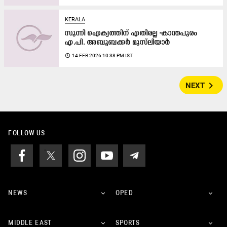
KERALA
സുന്നി ഐക്യത്തിന് എതിരല്ല -കാന്തപുരം
എ.പി. അബൂബക്കർ മുസ്‍ലിയാർ
access_time
14 FEB 2026 10:38 PM IST
navigate_next
NEXT
FOLLOW US
NEWS
OPED
MIDDLE EAST
SPORTS