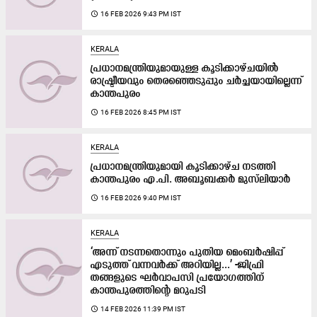
access_time
16 FEB 2026 9:43 PM IST
KERALA
പ്രധാനമന്ത്രിയുമായുള്ള കൂടിക്കാഴ്ചയിൽ
രാഷ്ട്രീയവും തെരഞ്ഞെടുപ്പും ചർച്ചയായില്ലെന്ന്
കാന്തപുരം
access_time
16 FEB 2026 8:45 PM IST
KERALA
പ്രധാനമന്ത്രിയുമായി കൂടിക്കാഴ്ച നടത്തി
കാന്തപുരം എ.പി. അബൂബക്കർ മുസ്‌ലിയാർ
access_time
16 FEB 2026 9:40 PM IST
KERALA
‘അന്ന് നടന്നതൊന്നും പുതിയ മെംബർഷിപ്പ്
എടുത്ത് വന്നവർക്ക് അറിയില്ല...’ -ജിഫ്രി
തങ്ങളുടെ ഘർവാപസി പ്രയോഗത്തിന്
കാന്തപുരത്തിന്‍റെ മറുപടി
access_time
14 FEB 2026 11:39 PM IST