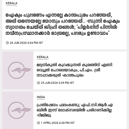
KERALA
ഐക്യം പുലരണം എന്നല്ലേ കാന്തപുരം പറഞ്ഞത്,
അത് തന്നെയല്ലേ ഞാനും പറഞ്ഞത്.. -സുന്നി ഐക്യം
സ്വാഗതം ചെയ്ത് ജിഫ്രി തങ്ങൾ; ‘പിളർപ്പിന് പിന്നിൽ
നവീനപ്രസ്ഥാനക്കാർ മാത്രമല്ല, പലരും ഉണ്ടാവാം’
access_time
26 JUN 2026 3:04 PM IST
KERALA
മദ്യനികുതി കുറക്കുന്നത് കുരങ്ങിന് ഏണി
വെച്ചത് പോലെയാകും, പി.എം. ശ്രീ
നടപ്പാക്കരുത് -കാന്തപുരം
access_time
25 JUN 2026 3:29 PM IST
INDIA
പ്രതിഷേധം ഫലംകണ്ടു; എഫ്.സി.ആർ.എ
ബിൽ ഇന്ന് ലോക്സഭയിൽ പരിഗണിക്കില്ല
-റിജിജു
access_time
1 APRIL 2026 4:28 PM IST