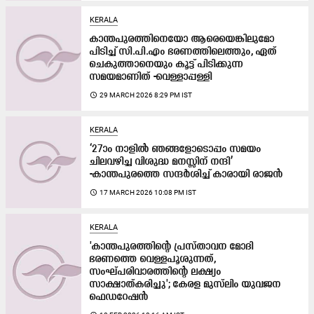
KERALA
കാന്തപുരത്തിനെയോ ആരെയെങ്കിലുമോ
പിടിച്ച് സി.പി.എം ഭരണത്തിലെത്തും, ഏത്
ചെകുത്താനെയും കൂട്ട് പിടിക്കുന്ന
സമയമാണിത് -വെള്ളാപ്പള്ളി
access_time
29 MARCH 2026 8:29 PM IST
KERALA
‘27ാം നാളിൽ ഞങ്ങളോടൊപ്പം സമയം
ചിലവഴിച്ച വിശുദ്ധ മനസ്സിന് നന്ദി’
-കാന്തപുരത്തെ സന്ദർശിച്ച് കാരായി രാജൻ
access_time
17 MARCH 2026 10:08 PM IST
KERALA
'കാന്തപുരത്തിന്റെ പ്രസ്താവന മോദി
ഭരണത്തെ വെള്ളപൂശുന്നത്,
സംഘ്പരിവാരത്തിന്റെ ലക്ഷ്യം
സാക്ഷാത്കരിച്ചു'; കേരള മുസ്‍ലിം യുവജന
ഫെഡറേഷൻ