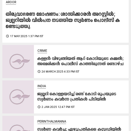
AROOR
തിരുവാഭരണ മോഷണം: ശാന്തിക്കാരൻ അറസ്റ്റിൽ;
ജ്വല്ലറി​യി​ൽ വി​ൽപ​ന ന​ട​ത്തി​യ​ സ്വർണം പൊ​ലീ​സ് ക​
ണ്ടെ​ടു​ത്തു
access_time
17 MAY 2025 1:37 PM IST
CRIME
കള്ളന്‍ വിഴുങ്ങിയത് ആറ് കോടിയുടെ കമ്മല്‍;
അമേരിക്കൻ പൊലീസ് കാത്തിരുന്നത് രണ്ടാഴ്ച
access_time
24 MARCH 2025 4:33 PM IST
INDIA
ജ്വല്ലറി കൊള്ളയടിച്ച് രണ്ട് കോടി രൂപയുടെ
സ്വർണം കവർന്ന പ്രതികൾ പിടിയിൽ
access_time
2 JAN 2025 12:47 PM IST
PERINTHALMANNA
സ്വ​ർ​ണ ക​വ​ർ​ച്ച; ഏ​ഴുപ്ര​തി​ക​ളെ ക​സ്റ്റ​ഡി​യി​ൽ