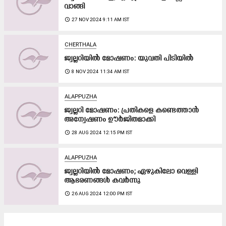
വാ​ങ്ങി
access_time
27 NOV 2024 9:11 AM IST
CHERTHALA
ജ്വല്ലറിയിൽ മോഷണം: യുവതി പിടിയിൽ
access_time
8 NOV 2024 11:34 AM IST
ALAPPUZHA
ജ്വല്ലറി മോഷണം: പ്രതികളെ കണ്ടെത്താൻ
അന്വേഷണം ഊർജിതമാക്കി
access_time
28 AUG 2024 12:15 PM IST
ALAPPUZHA
ജ്വല്ലറിയിൽ മോഷണം; ഏഴുകിലോ വെള്ളി
ആഭരണങ്ങൾ കവർന്നു
access_time
26 AUG 2024 12:00 PM IST