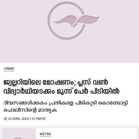
CRIME
ജ്വല്ലറിയിലെ മോഷണം; പ്ലസ് വൺ
വിദ്യാർഥിയടക്കം മൂന്ന് പേർ പിടിയിൽ
ദിവസങ്ങള്‍ക്കകം പ്രതികളെ പിടികൂടി കൊണ്ടോട്ടി
പൊലീസിന്റെ മാതൃക
access_time
25 APRIL 2026 1:51 PM IST
METRO