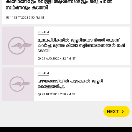
കിലോയോളം വെള്ളി ആഭരണങ്ങളും ഒരു പവൻ
സ്വർണവും കടത്തി
access_time
11 SEPT 2021 5:50 PM IST
KERALA
മൂന്നുപീടികയിൽ ജ്വല്ലറിയുടെ ഭിത്തി തുരന്ന്​
കവർച്ച; മൂന്നര കിലോ സ്വർണാഭരണങ്ങൾ നഷ്​
ടമായി
access_time
21 AUG 2020 4:32 PM IST
KERALA
പഴയങ്ങാടിയിൽ പട്ടാപ്പകൽ ജ്വല്ലറി
കൊള്ളയടിച്ചു
access_time
28 DEC 2018 2:30 PM IST
navigate_next
NEXT