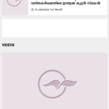
വനിതകൾക്കെതിരെ ഇന്ത്യക്ക് കൂറ്റൻ സ്കോർ
access_time
19 JUN 2024 7:41 PM IST
VIDEOS