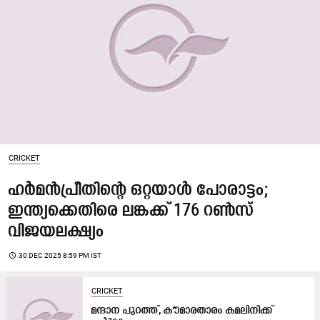
CRICKET
ഹർമൻപ്രീതിന്‍റെ ഒറ്റയാൾ പോരാട്ടം;
ഇന്ത്യക്കെതിരെ ലങ്കക്ക് 176 റൺസ്
വിജയലക്ഷ്യം
access_time
30 DEC 2025 8:59 PM IST
CRICKET
മന്ദാന പുറത്ത്, കൗമാരതാരം കമലിനിക്ക്