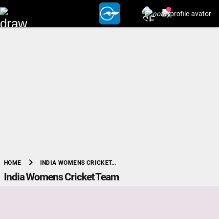
chevron_right
INDIA WOMENS CRICKET...
HOME
India Womens Cricket Team