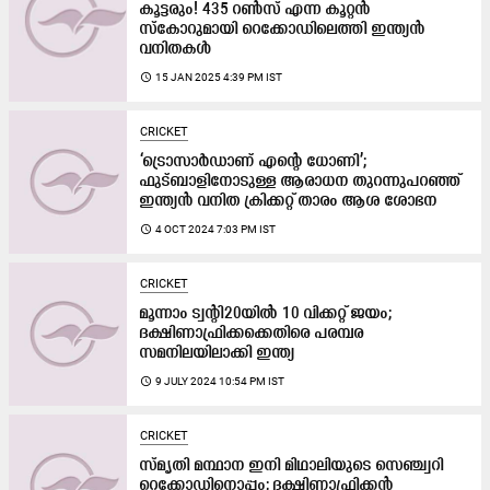
കൂട്ടരും! 435 റൺസ് എന്ന കൂറ്റൻ
സ്കോറുമായി റെക്കോഡിലെത്തി ഇന്ത്യൻ
വനിതകൾ
access_time
15 JAN 2025 4:39 PM IST
CRICKET
‘ട്രൊസാർഡാണ് എന്‍റെ ധോണി’;
ഫുട്ബാളിനോടുള്ള ആരാധന തുറന്നുപറഞ്ഞ്
ഇന്ത്യൻ വനിത ക്രിക്കറ്റ് താരം ആശ ശോഭന
access_time
4 OCT 2024 7:03 PM IST
CRICKET
മൂന്നാം ട്വന്റി20യിൽ 10 വിക്കറ്റ് ജയം;
ദക്ഷിണാഫ്രിക്കക്കെതിരെ പരമ്പര
സമനിലയിലാക്കി ഇന്ത്യ
access_time
9 JULY 2024 10:54 PM IST
CRICKET
സ്മൃതി മന്ഥാന ഇനി മിഥാലിയുടെ സെഞ്ച്വറി
റെക്കോഡിനൊപ്പം; ദക്ഷിണാഫ്രിക്കൻ