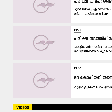
പരീക്ഷ തട്ടിപ്പ്​: ര
ദുബൈ: യു.എ.ഇയില്‍ പരീക
ശിക്ഷ. കഴിഞ്ഞവര്‍ഷം...
INDIA
പരീക്ഷ നടത്തിപ്പ് ക
പാറ്റ്ന: ബിഹാറിലെ ക
കോളജിലാണ് വിദ്യാർഥിക
INDIA
ദേ കോ​പ്പി​യ​ടി​ ത​ട​
കുട്ടികളുടെ തല പെട്ട
VIDEOS