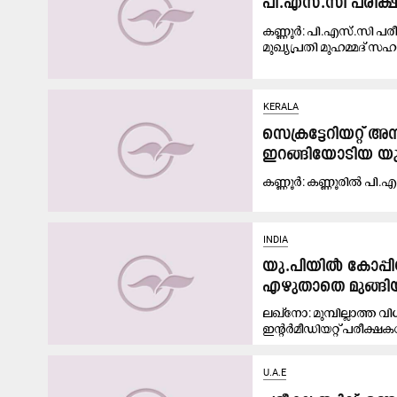
പി.എസ്‌.സി പരീ
കണ്ണൂർ: പി.എസ്‌.സി 
മുഖ്യപ്രതി മുഹമ്മദ് 
KERALA
സെക്രട്ടേറിയറ്റ് 
ഇറങ്ങിയോടിയ യുവ
ക​ണ്ണൂ​ർ: ക​ണ്ണൂ​രി​ല്‍ പി.
INDIA
യു.പിയിൽ കോപ്പ
എഴുതാതെ മുങ്ങിയ
ലഖ്നോ: മുമ്പില്ലാത്
ഇന്‍റർമീഡിയറ്റ് പരീക്ഷ
U.A.E