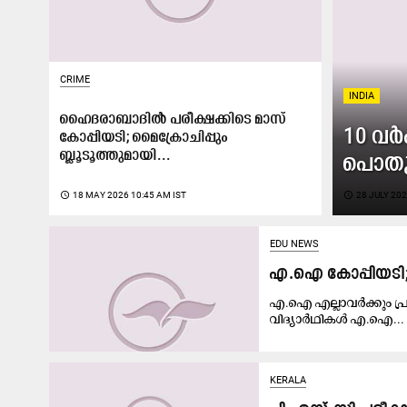
CRIME
INDIA
ഹൈദരാബാദിൽ പരീക്ഷക്കിടെ മാസ്
10 വ​ർ​
കോപ്പിയടി; മൈക്രോചിപ്പും
ബ്ലൂടൂത്തുമായി...
പൊ​തു​
access_time
18 MAY 2026 10:45 AM IST
access_time
28 JULY 202
EDU NEWS
എ.ഐ കോപ്പിയടി
എ.ഐ എല്ലാവർക്കും പ്ര
വിദ്യാർഥികൾ എ.ഐ...
KERALA