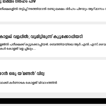
ണ്ടു ലക്ഷം ദിര്‍ഹം പിഴ
്ഷകളില്‍ തട്ടിപ്പ്​ നടത്തിയാൽ രണ്ടു ലക്ഷം ദിര്‍ഹം പിഴയും ആറ് മാസം
ോളജ് വളപ്പിൽ; വട്ടമിട്ടിരുന്ന് കൂട്ടക്കോപ്പിയടി
ോളജിൽ പരീക്ഷക്ക് കൂട്ടക്കോപ്പിയടി. ബെത്തിയയിലെ ആർ.എൽ.എസ്.വൈ
ൾ കോളജ് വള പ്പിലും...
യാ​ൻ ഒ​രു യ‘​മ​ണ്ട​ൻ’ വി​ദ്യ
ിയിലാക്കി കർണാടക കോളജ് വിവാദത്തിൽ