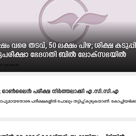
ഷം വ​രെ ത​ട​വ്, 50 ല​ക്ഷം പി​ഴ​; ശി​ക്ഷ ക​ടു​പ്പി​ച
പ​രീ​ക്ഷാ ഭേ​ദ​ഗ​തി ബി​ൽ ലോ​ക്‌​സ​ഭ​യി​ൽ
6 7:05 AM IST
; ഓൺലൈൻ പരീക്ഷ നിർത്തലാക്കി എ.സി.സി.എ
ാപ്യമായതോടെ പരീക്ഷകളിൽ പോലും തട്ടിപ്പ് കൂടുകയാണ്. കോപ്പിയടിക്ക