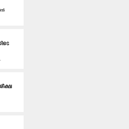
സിൽ
കിടെ
.
രീക്ഷ