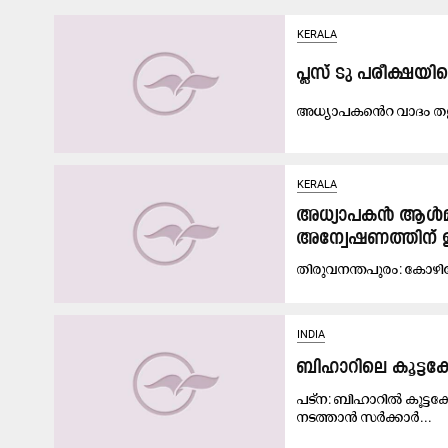
KERALA
പ്ലസ്​ ടു പരീക്ഷ
അധ്യാപകൻെറ വാദം തള്
KERALA
അധ്യാപകൻ ആൾമാറാ
അന്വേഷണത്തിന്​ 
തി​രു​വ​ന​ന്ത​പു​രം: കോ​ഴി​
INDIA
ബിഹാറിലെ കൂട്ടകേ
പട്ന: ബിഹാറില്‍ കൂട്ടകേ
നടത്താന്‍ സര്‍ക്കാര്‍...