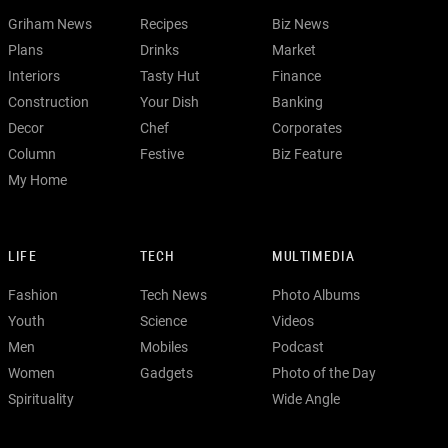
Griham News
Recipes
Biz News
Plans
Drinks
Market
Interiors
Tasty Hut
Finance
Construction
Your Dish
Banking
Decor
Chef
Corporates
Column
Festive
Biz Feature
My Home
LIFE
TECH
MULTIMEDIA
Fashion
Tech News
Photo Albums
Youth
Science
Videos
Men
Mobiles
Podcast
Women
Gadgets
Photo of the Day
Spirituality
Wide Angle