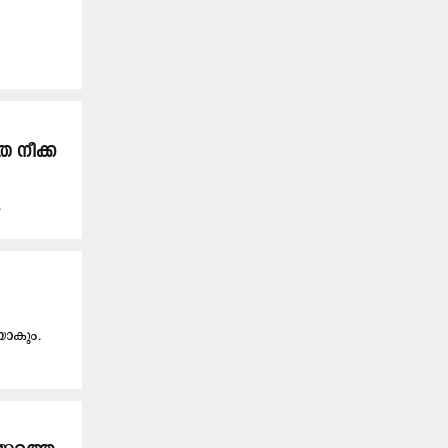
 നീ​ക്ക​
.
യാകും.