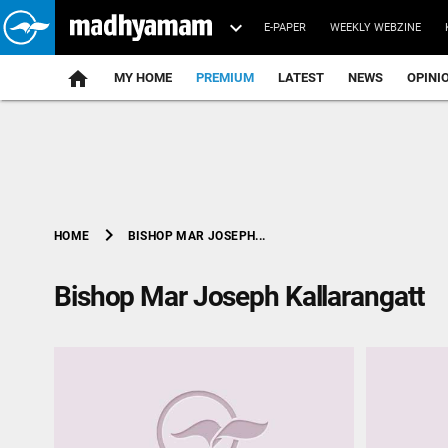
E-PAPER
WEEKLY WEBZINE
home
MY HOME
PREMIUM
LATEST
NEWS
OPINI
chevron_right
BISHOP MAR JOSEPH...
HOME
Bishop Mar Joseph Kallarangatt