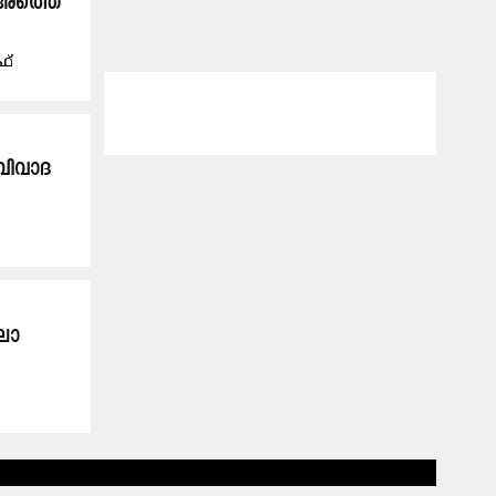
ാഅത്തെ
ഫ്
 വിവാദ
ലാ