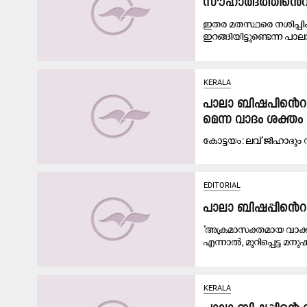
സൗഹാർദത്തിൻെറ വ
ഇതര മതസ്ഥരെ നശിപ്പിക്
ഇറങ്ങിയിട്ടുണ്ടെന്ന പാലാ
KERALA
പാ​ലാ ബി​ഷ​പി​െൻറ വി
മെ​ന്ന വാ​ദം ശ​ക്തം
കോ​ട്ട​യം: ല​വ്​ ജി​ഹാ​ദ​ും
EDITORIAL
പാലാ ബിഷപ്പിൻെറ
''അക്രമാസക്തമായ വാക്
എന്നാൽ, മുറിപ്പെട്ട മനുഷ്
KERALA