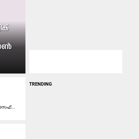
ിക്
ഷോൺ
TRENDING
​സ​ഫ്​...