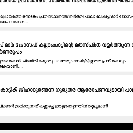
റെ വർഗീയ പ്രസ്താവന: സർക്കാർ നടപടിയെടുക്കണം -ജമ
സമുദായത്തെ ഒന്നടങ്കം പ്രതിസ്ഥാനത്ത് നിർത്തി പാലാ ബിഷപ്പ് മാർ ജോസ
യ ആരോപണങ്ങൾ...
മാര്‍ ജോസഫ് കല്ലറങ്ങാട്ടിന്‍റെ മതസ്​പർധ വളർത്തുന്ന
പൂർണരൂപം
നങ്ങൾക്കിടയിൽ മറ്റൊരു കാലത്തും നേരിട്ടിട്ടില്ലാത്ത പ്രശ്​നങ്ങളും
രികയാണ്​....
ോട്ടിക് ജിഹാദുണ്ടെന്ന ഗുരുതര ആരോപണവുമായി പാ
ിക്കാൻ ശ്രമിക്കുന്നത് കണ്ണടച്ച് ഇരുട്ടാക്കുന്നതിന് തുല്യമാണ്