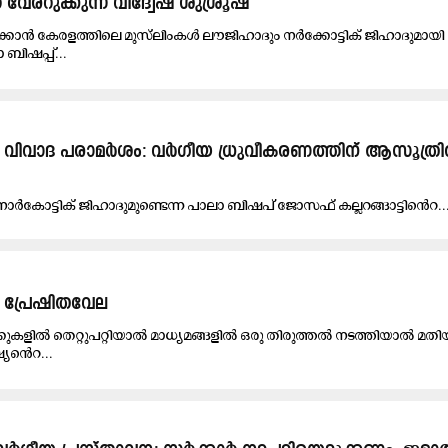
േരറുക്കുന്ന വിദ്വേഷ ശുശ്രൂഷ
കാന്‍ കേരളത്തിലെ മുസ്​ലിംകള്‍ ലൗജിഹാദും നര്‍ക്കോട്ടിക് ജിഹാദുമായി
 ബിഷപ്പ്...
വാദ പ​രാ​മ​ർ​ശം: വ​ർ​ഗീ​യ ധ്രു​വീ​ക​ര​ണ​ത്തി​ന്​ ആ​സൂ​ത്രി​ത
 നാ​ർ​കോ​ട്ടി​ക്​ ജി​ഹാ​ദു​മു​ണ്ടെ​ന്ന പാ​ലാ ബി​ഷ​പ്​ ജോ​സ​ഫ് ക​ല്ല​റ​ങ്ങാ​ട്ടി​െൻറ..
 പ്രേഷിതവേല
കുകളിൽ തെറ്റുപറ്റിയാൽ മാധ്യമങ്ങളിൽ ഒരു തിരുത്തൽ നടത്തിയാൽ മതി
യ​​​െൻറ...