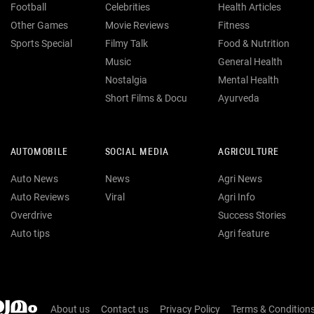
Football
Celebrities
Health Articles
Other Games
Movie Reviews
Fitness
Sports Special
Filmy Talk
Food & Nutrition
Music
General Health
Nostalgia
Mental Health
Short Films & Docu
Ayurveda
AUTOMOBILE
SOCIAL MEDIA
AGRICULTURE
Auto News
News
Agri News
Auto Reviews
Viral
Agri Info
Overdrive
Success Stories
Auto tips
Agri feature
About us
Contact us
Privacy Policy
Terms & Condition