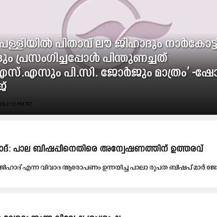
പള്ളിയിൽ പിതാവ് ലൗ ജിഹാദും നാർകോട്ട
ം പ്രസംഗിച്ചപ്പോൾ പിന്തുണച്ചത്
സ്.എസും പി.സി. ജോർജും മാത്രം’ -
്
26 2:12 PM IST
ിഹാദ്​: പാല ബിഷപ്പിനെതിരെ അന്വേഷണത്തിന്​ ഉത്തരവ്​
​ക്​ ജി​ഹാ​ദ്​ എ​ന്ന വി​വാ​ദ ആ​രോ​പ​ണം ഉ​ന്ന​യി​ച്ച പാ​ലാ രൂ​പ​ത ബി​ഷ​പ്​ മാ​ർ ജോ