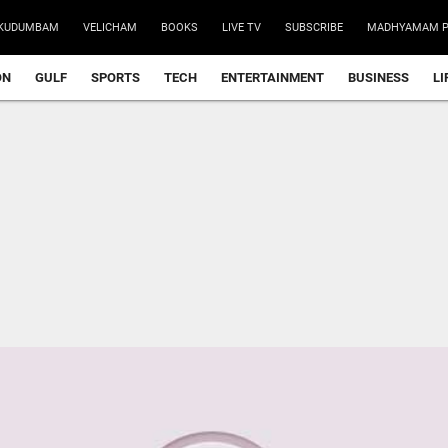
KUDUMBAM
VELICHAM
BOOKS
LIVE TV
SUBSCRIBE
MADHYAMAM P
ON
GULF
SPORTS
TECH
ENTERTAINMENT
BUSINESS
LI