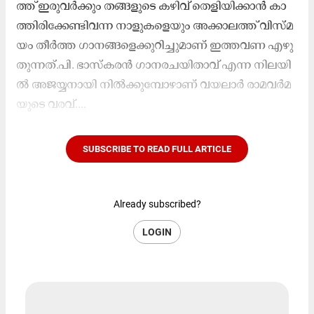
ത്ത്​ ഇ​രു​വ​ർ​ക്കും ത​ങ്ങ​ളു​ടെ ക​ഴി​വ്​ തെ​ളി​യി​ക്കാ​ൻ കാ​
ത്തി​രി​ക്കേ​ണ്ടി​വ​ന്ന നാ​ളു​ക​ളെ​യും അ​ക്കാ​ല​ത്ത്​ വി​സ്​​മ​
യം തീ​ർ​ത്ത ഗാ​ന​ങ്ങ​ളെ​ക്കു​റി​ച്ചു​മാ​ണ്​ ഇ​ത്ത​വ​ണ എ​ഴു​
തു​ന്ന​ത്.പി.​ ​ഭാ​​സ്ക​​ര​​ൻ ഗാ​​ന​​ര​​ച​​യി​​താ​​വ് എ​​ന്ന നി​​ല​​യി​​
ൽ അ​​ജ​​യ്യ​​നാ​​യി നി​​ൽ​​ക്കു​​മ്പോ​​ഴാ​​ണ് വ​​യ​​ലാ​​ർ രാ​​മ​​വ​​ർ​​മ​​
യു​​ടെ വ​​ര​​വ്....
SUBSCRIBE TO READ FULL ARTICLE
Already subscribed?
LOGIN