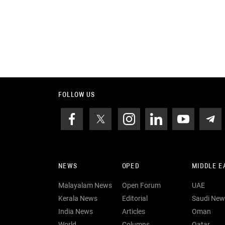
FOLLOW US
NEWS
OPED
MIDDLE E
Malayalam News
Open Forum
UAE
Kerala News
Editorial
Saudi New
India News
Articles
Oman
World
Columns
Qatar