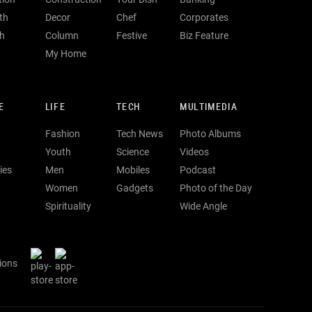
th
Decor
Chef
Corporates
th
Column
Festive
Biz Feature
My Home
E
LIFE
TECH
MULTIMEDIA
Fashion
Tech News
Photo Albums
Youth
Science
Videos
ies
Men
Mobiles
Podcast
Women
Gadgets
Photo of the Day
Spirituality
Wide Angle
ions