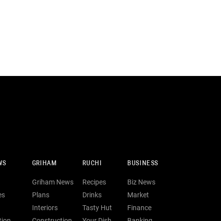
WS
GRIHAM
RUCHI
BUSINESS
Griham News
Recipes
Biz News
es
Plans
Drinks
Market
Interiors
Tasty Hut
Finance
tion
Construction
Your Dish
Banking