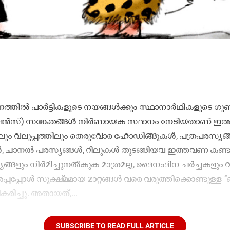
രണത്തിൽ പാർട്ടികളുടെ നയങ്ങൾക്കും സ്ഥാനാർഥികളുടെ ഗ
േഷൻസ്) സങ്കേതങ്ങൾ നിർണായക സ്ഥാനം നേടിയതാണ് ഇത്
ിയിലും വലുപ്പത്തിലും തെരുവോര ഹോഡിങ്ങുകൾ, പത്രപരസ്യങ്
ചറുകൾ, ചാനൽ പരസ്യങ്ങൾ, റീലുകൾ തുടങ്ങിയവ ഇത്തവണ കണ്ടു.
ക്യങ്ങളും നിർമിച്ചുനൽകുക മാത്രമല്ല, ദൈനംദിന ചർച്ചകളും
് അപ്പപ്പോൾ സൂക്ഷ്മമായ മാറ്റങ്ങൾ വരെ വരുത്തിക്കൊണ്ടുള്
ീകരിച്ചു. അതായത്,...
SUBSCRIBE TO READ FULL ARTICLE