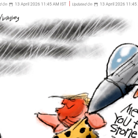
13 April 2026 11:45 AM IST
13 April 2026 11:45
d On
Updated On
date_range
date_range