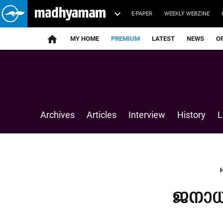
E-PAPER
WEEKLY WEBZINE
home
MY HOME
PREMIUM
LATEST
NEWS
O
Archives
Articles
Interview
History
L
ജനാധി