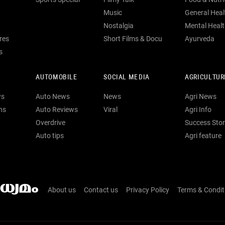
Music
General Heal
Nostalgia
Mental Heal
res
Short Films & Docu
Ayurveda
s
AUTOMOBILE
SOCIAL MEDIA
AGRICULTUR
ws
Auto News
News
Agri News
ns
Auto Reviews
Viral
Agri Info
Overdrive
Success Stor
Auto tips
Agri feature
About us
Contact us
Privacy Policy
Terms & Condit