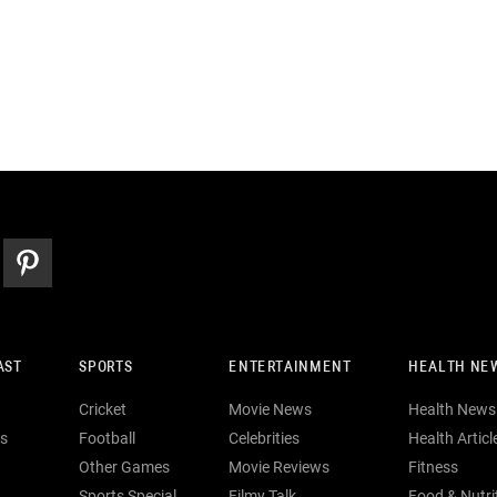
AST
SPORTS
ENTERTAINMENT
HEALTH NE
Cricket
Movie News
Health News
s
Football
Celebrities
Health Articl
Other Games
Movie Reviews
Fitness
Sports Special
Filmy Talk
Food & Nutri