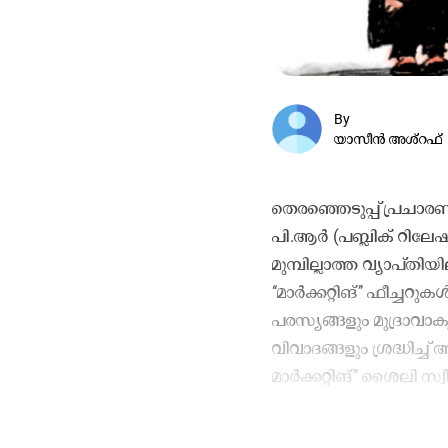
By
യാസീൻ അശ്​റഫ്
തെരഞ്ഞെടുപ്പ് പ്രചാ
പി.ആർ (പബ്ലിക് റില
മുമ്പില്ലാത്ത വ്യാപ്ത
‘‘മാർക്കറ്റിങ്’’ ഫീച്
പരസ്യങ്ങളും മുദ്രാവാ
വിവാദങ്ങളും ശ്രദ്ധിച്ച
മാർക്കറ്റിങ്’’ ശൈലി സ്വ