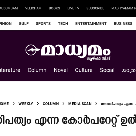
KUDUMBAM
VELICHAM
BOOKS
LIVE TV
SUBSCRIBE
MADHYAMAM P
PINION
GULF
SPORTS
TECH
ENTERTAINMENT
BUSINESS
iterature
Column
Novel
Culture
Social
യാത്ര
chevron_right
chevron_right
chevron_right
chevron_right
HOME
WEEKLY
COLUMN
MEDIA SCAN
ജനാധിപത്യം എന്ന ..
പത്യം എന്ന കോർപറേറ്റ് ഉ