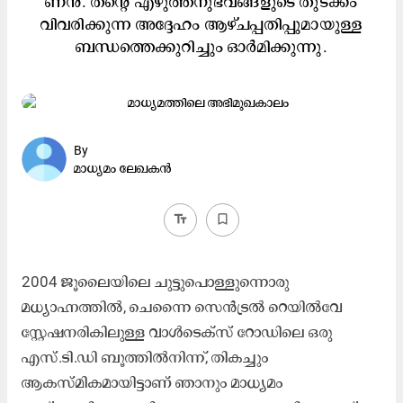
ണൻ. ത​െന്റ എഴുത്തനുഭവങ്ങളുടെ തുടക്കം
വിവരിക്കുന്ന അദ്ദേഹം ആഴ്​ചപ്പതിപ്പുമായുള്ള
ബന്ധത്തെക്കുറിച്ചും ഒാർമിക്കുന്നു.
By
മാധ്യമം ലേഖകൻ
text_fields
bookmark_border
2004 ജൂലൈയിലെ ചുട്ടുപൊള്ളുന്നൊരു
മധ്യാഹ്നത്തിൽ, ചെന്നൈ സെൻട്രൽ ​െറയിൽവേ
സ്റ്റേഷനരികിലുള്ള വാൾടെക്സ് റോഡിലെ ഒരു
എസ്.ടി.ഡി ബൂത്തിൽനിന്ന്, തികച്ചും
ആകസ്മികമായിട്ടാണ് ഞാനും മാധ്യമം