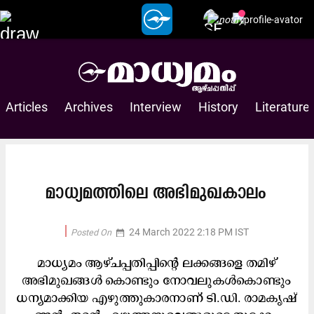
Articles
Archives
Interview
History
Literature
മാധ്യമത്തിലെ അഭിമുഖകാലം
24 March 2022 2:18 PM IST
Posted On
date_range
2022/04/04 17:30:00
Printed On
date_range
മാധ്യമം ആഴ്​ചപ്പതിപ്പി​െന്റ ലക്കങ്ങളെ തമിഴ്​
അഭിമുഖങ്ങൾ​ െകാണ്ടും നോവലുകൾകൊണ്ടും
ധന്യമാക്കിയ എഴുത്തുകാരനാണ്​ ടി.ഡി. രാമകൃഷ്​