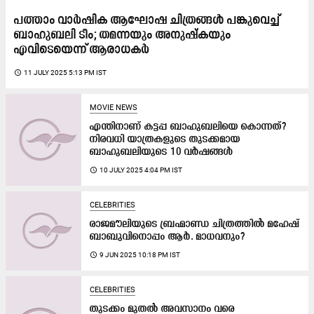
പത്താം വാർഷിക ആഘോഷ ചിത്രങ്ങൾ പങ്കുവെച്ച്
ബാഹുബലി ടീം; തമന്നയും അനുഷ്കയും
എവിടെയെന്ന് ആരാധകർ
access_time
11 JULY 2025 5:13 PM IST
MOVIE NEWS
എന്തിനാണ് കട്ടപ്പ ബാഹുബലിയെ കൊന്നത്?
നിരവധി യാത്രകളുടെ തുടക്കമായ
ബാഹുബലിയുടെ 10 വർഷങ്ങൾ
access_time
10 JULY 2025 4:04 PM IST
CELEBRITIES
രാജമൗലിയുടെ ബ്രഹ്മാണ്ഡ ചിത്രത്തിൽ മഹേഷ്
ബാബുവിനൊപ്പം ആർ. മാധവനും?
access_time
9 JUN 2025 10:18 PM IST
CELEBRITIES
തുടക്കം മുതൽ അവസാനം വരെ