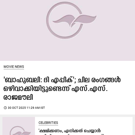
MOVIE NEWS
'ബാഹുബലി: ദി എപ്പിക്'; ചില രംഗങ്ങൾ
ഒഴിവാക്കിയിട്ടുണ്ടെന്ന് എസ്.എസ്.
രാജമൗലി
access_time
30 OCT 2025 11:29 AM IST
CELEBRITIES
'ക്ഷമിക്കണം, എനിക്കത് ചെയ്യാൻ