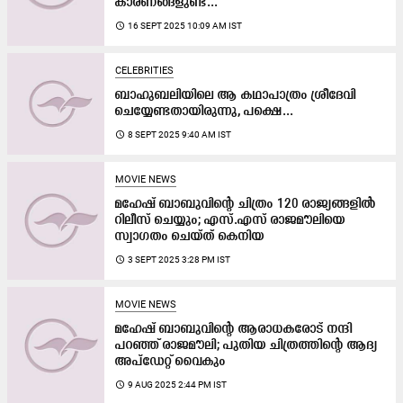
കാരണങ്ങളുണ്ട്...
access_time
16 SEPT 2025 10:09 AM IST
CELEBRITIES
ബാഹുബലിയിലെ ആ കഥാപാത്രം ശ്രീദേവി
ചെയ്യേണ്ടതായിരുന്നു, പക്ഷെ...
access_time
8 SEPT 2025 9:40 AM IST
MOVIE NEWS
മഹേഷ് ബാബുവിന്റെ ചിത്രം 120 രാജ്യങ്ങളിൽ
റിലീസ് ചെയ്യും; എസ്.എസ് രാജമൗലിയെ
സ്വാഗതം ചെയ്ത് കെനിയ
access_time
3 SEPT 2025 3:28 PM IST
MOVIE NEWS
മഹേഷ് ബാബുവിന്‍റെ ആരാധകരോട് നന്ദി
പറഞ്ഞ് രാജമൗലി; പുതിയ ചിത്രത്തിന്‍റെ ആദ്യ
അപ്ഡേറ്റ് വൈകും
access_time
9 AUG 2025 2:44 PM IST