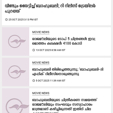
വീണ്ടും ഞെട്ടിച്ച് ബാഹുബലി; റി റിലീസ് ട്രെയിലർ
പുറത്ത്
access_time
25 OCT 2025 3:13 PM IST
MOVIE NEWS
രാജമൗലിയുടെ ടോപ് 5 ചിത്രങ്ങൾ ഇവ;
മൊത്തം കലക്ഷൻ 4100 കോടി
access_time
13 OCT 2025 8:58 AM IST
MOVIE NEWS
ബാഹുബലി തിരിച്ചെത്തുന്നു; 'ബാഹുബലി- ദി
എപ്പിക്' റിലീസിനൊരുങ്ങുന്നു
access_time
5 OCT 2025 11:39 AM IST
MOVIE NEWS
ബാഹുബലിയുടെ ചിത്രീകരണ സമയത്ത്
രാജമൗലിയും സംഘവും സസ്യാഹാരം
മാത്രമാണ് കഴിച്ചിരുന്നത്! ഇതിന് ചില