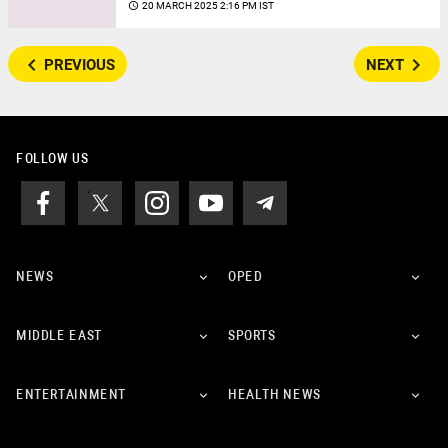
access_time
20 MARCH 2025 2:16 PM IST
navigate_before
navigate_next
PREVIOUS
NEXT
FOLLOW US
NEWS
OPED
MIDDLE EAST
SPORTS
ENTERTAINMENT
HEALTH NEWS