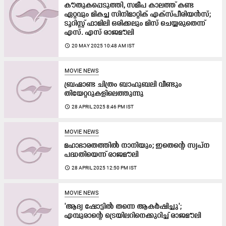
കൗതുകപ്പെടുത്തി, സമീപ കാലത്ത് കണ്ട
ഏറ്റവും മികച്ച സിനിമാറ്റിക് എക്സ്പീരിയൻസ്;
ടൂറിസ്റ്റ് ഫാമിലി ഒരിക്കലും മിസ് ചെയ്യരുതെന്ന്
എസ്. എസ് രാജമൗലി
access_time
20 MAY 2025 10:48 AM IST
MOVIE NEWS
ബ്രഹ്മാണ്ട ചിത്രം ബാഹുബലി വീണ്ടും
തിയേറ്ററുകളിലെത്തുന്നു
access_time
28 APRIL 2025 8:46 PM IST
MOVIE NEWS
മഹാഭാരതത്തിൽ നാനിയും; ഇതെന്‍റെ സ്വപ്ന
പദ്ധതിയെന്ന് രാജമൗലി
access_time
28 APRIL 2025 12:50 PM IST
MOVIE NEWS
'ആദ്യ ഷോട്ടിൽ തന്നെ ആകർഷിച്ചു';
എമ്പുരാന്‍റെ ട്രെയിലറിനെക്കുറിച്ച് രാജമൗലി