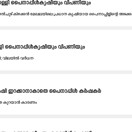
ള്ളി പൈനാപ്പിൾകൃഷിയും വിപണിയും
േ​ന​ൽ​ചൂ​ട് കി​ഴ​ക്ക​ൻ മേ​ഖ​ല​യി​ലെ പ്ര​ധാ​ന കൃ​ഷി​യാ​യ പൈ​നാ​പ്പി​ളി​ന്‍റെ അ​ട​ക്ക
്ളി പൈനാപ്പിൾകൃഷിയും വിപണിയും
; വിലയിൽ വർധന
ല; കൃഷി ഇറക്കാനാകാതെ പൈനാപ്പിൾ കർഷകർ
യ​ത കു​റ​യാ​ൻ കാ​ര​ണം