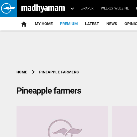
E-PAPER
WEEKLY WEBZINE
home
MY HOME
PREMIUM
LATEST
NEWS
OPINI
chevron_right
PINEAPPLE FARMERS
HOME
Pineapple farmers