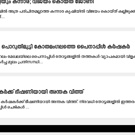
ളയും കന്നാര; വിജയം കൊയ്ത് ജോണി
 അത്ര പരിചിതമല്ലാത്ത കന്നാര കൃഷിയിൽ വിജയം കൊയ്ത് കല്ലിടുക
...
ൊറുതിമുട്ടി കോതമംഗലത്തെ പൈനാപ്പിള്‍ കര്‍ഷകര്‍
ം മേഖലയിലെ പൈനാപ്പിൾ തോട്ടങ്ങളിൽ തത്തകൾ വ്യാപകമായി വി
ർച്ച മൂലം പ്രതിസന്ധി...
ർക്ക് ഭീഷണിയായി അന്തക വിത്ത്
ിൾ കർഷകർക്ക് ഭീഷണിയായി അന്തക വിത്ത്. നിരവധി തോട്ടങ്ങളിൽ ഇത്തര
പിൾ ചെടികൾ ...