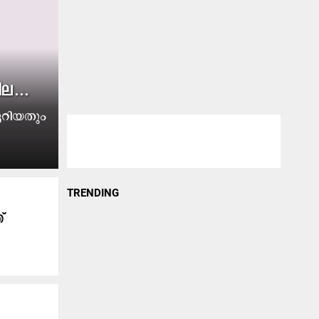
​ല...
​റി​യ​തും
TRENDING
​