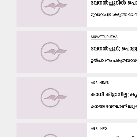
വേനൽച്ചൂടിൽ പൊ
മൂ​വാ​റ്റു​പു​ഴ: ക​ടു​ത്ത വ
MUVATTUPUZHA
വേനൽച്ചൂട്; പൊള
ഉൽപാദനം പകുതിയായി
AGRI NEWS
കാനി കിട്ടാനില്
ക​ന​ത്ത വേ​ന​ലാ​ണ് ല​ഭ്
AGRI INFO