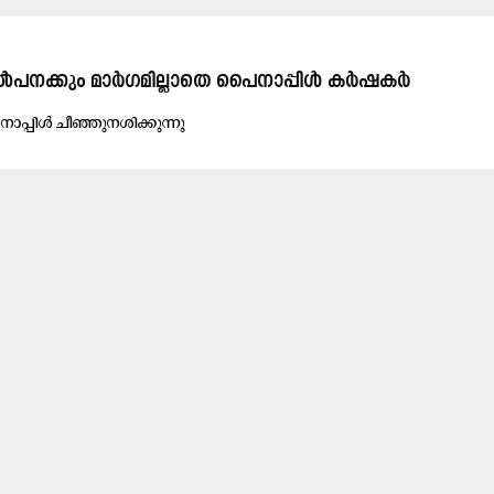
വിൽപനക്കും മാർഗമില്ലാതെ പൈനാപ്പിൾ കർഷകർ
​നാ​പ്പി​ൾ ചീ​ഞ്ഞു​ന​ശി​ക്കു​ന്നു