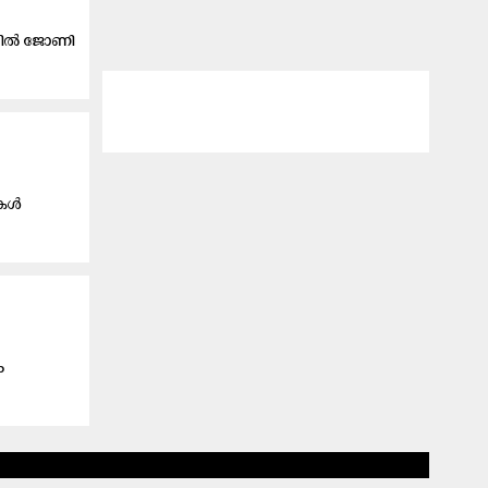
്കിൽ ജോണി
ളകൾ
ം