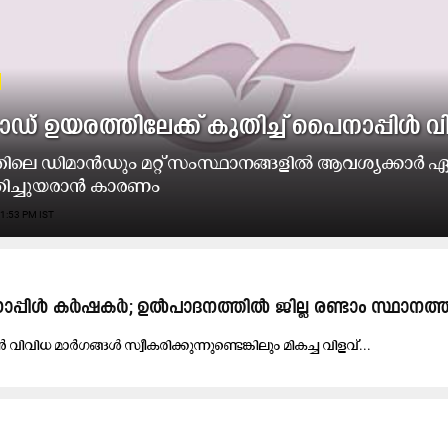
​ഡ് ഉ​യ​ര​ത്തി​ലേ​ക്ക്​ കു​തി​ച്ച് പൈ​നാ​പ്പി​ൾ വി
തി​ലെ ഡി​മാ​ൻ​ഡും മ​റ്റ്​ സം​സ്ഥാ​ന​ങ്ങ​ളി​ൽ ആ​വ​ശ്യ​ക്കാ​ർ ഏ
ി​ച്ചു​യ​രാ​ൻ കാ​ര​ണം
1:53 PM IST
ിൾ കർഷകർ; ഉ​ൽ​പാ​ദ​ന​ത്തി​ല്‍ ജി​ല്ല ര​ണ്ടാം സ്ഥാ​ന​ത്ത്
ി​വി​ധ മാ​ർ​ഗ​ങ്ങ​ള്‍ സ്വീ​ക​രി​ക്കു​ന്നു​ണ്ടെ​ങ്കി​ലും മി​ക​ച്ച വി​ള​വ്​...