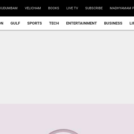
KUDUMBAM
VELICHAM
BOOKS
LIVE TV
SUBSCRIBE
MADHYAMAM P
ON
GULF
SPORTS
TECH
ENTERTAINMENT
BUSINESS
LI