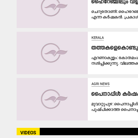
ഹൈറേഞ്ചിലും വി
ചെറുതോണി: ഹൈറേഞ്ചിൽ
എന്ന കർഷകൻ. പ്രകാശ്
KERALA
തത്തകളെകൊണ്ടു പ
എറണാകുളം: കോതമംഗല
നശിപ്പിക്കുന്നു. വിലത്തക
AGRI NEWS
പൈനാപ്പിൾ കർഷക
മൂവാറ്റുപുഴ: പൈനാപ്പ
പുഷ്പിക്കാത്ത പൈനാപ്
VIDEOS