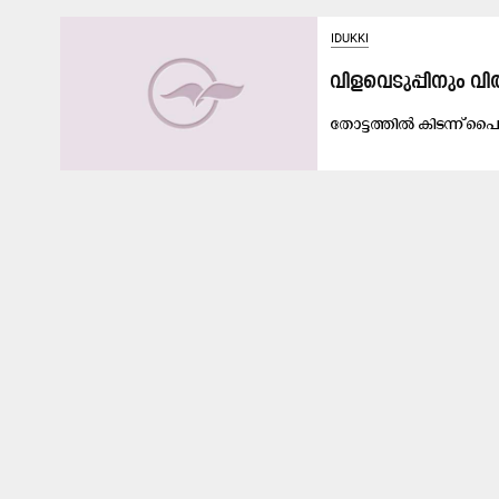
IDUKKI
വിളവെടുപ്പിനും 
തോ​ട്ട​ത്തി​ൽ കി​ട​ന്ന്​ പൈ