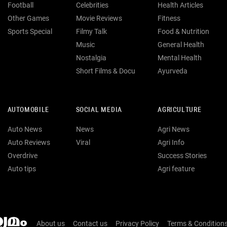
Football
Celebrities
Health Articles
Other Games
Movie Reviews
Fitness
Sports Special
Filmy Talk
Food & Nutrition
Music
General Health
Nostalgia
Mental Health
Short Films & Docu
Ayurveda
AUTOMOBILE
SOCIAL MEDIA
AGRICULTURE
Auto News
News
Agri News
Auto Reviews
Viral
Agri Info
Overdrive
Success Stories
Auto tips
Agri feature
About us
Contact us
Privacy Policy
Terms & Condition