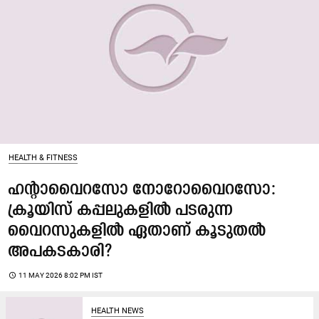
HEALTH & FITNESS
ഹന്റാവൈറസോ നോറോവൈറസോ:
ക്രൂയിസ് കപ്പലുകളിൽ പടരുന്ന
വൈറസുകളിൽ ഏതാണ് കൂടുതൽ
അപകടകാരി?
access_time
11 MAY 2026 8:02 PM IST
HEALTH NEWS