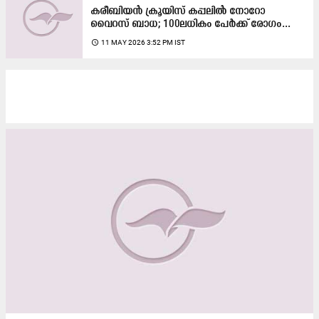
കരീബിയൻ ക്രൂയിസ് കപ്പലിൽ നോറോ
വൈറസ് ബാധ; 100ലധികം പേർക്ക് രോഗം...
access_time
11 MAY 2026 3:52 PM IST