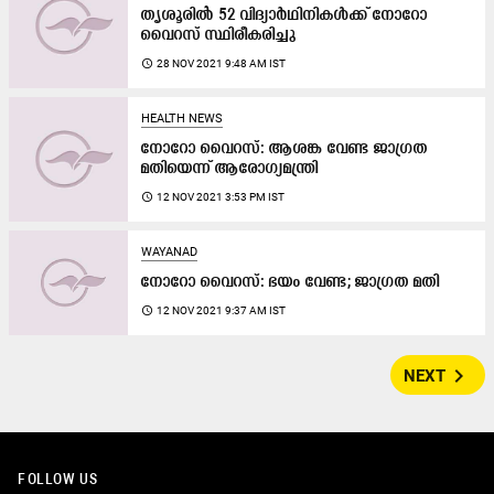
തൃശൂരിൽ 52 വിദ്യാർഥിനികൾക്ക് നോറോ
വൈറസ് സ്ഥിരീകരിച്ചു
access_time
28 NOV 2021 9:48 AM IST
HEALTH NEWS
നോറോ വൈറസ്: ആശങ്ക വേണ്ട ജാഗ്രത
മതിയെന്ന്​ ആരോഗ്യമന്ത്രി
access_time
12 NOV 2021 3:53 PM IST
WAYANAD
നോറോ വൈറസ്: ഭയം വേണ്ട; ജാഗ്രത മതി
access_time
12 NOV 2021 9:37 AM IST
navigate_next
NEXT
FOLLOW US