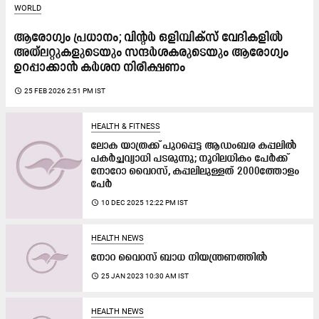
WORLD
ആരോഗ്യം പ്രധാനം; വിന്റർ ഒളിമ്പിക്‌സ് വേദികളിൽ
അത്‌ലറ്റുകളുടെയും സന്ദർശകരുടെയും ആരോഗ്യം
ഉറപ്പാക്കാൻ കർശന നിരീക്ഷണം
access_time
25 FEB 2026 2:51 PM IST
HEALTH & FITNESS
ലോക യാത്രക്ക് പുറപ്പെട്ട ആഡംബര കപ്പലിൽ
പകർച്ചവ്യാധി പടരുന്നു; നൂറിലധികം പേർക്ക്
നോറോ വൈറസ്, കപ്പലിലുള്ളത് 2000ത്തോളം
പേർ
access_time
10 DEC 2025 12:22 PM IST
HEALTH NEWS
നോറ വൈറസ് ബാധ നിയന്ത്രണത്തിൽ
access_time
25 JAN 2023 10:30 AM IST
HEALTH NEWS