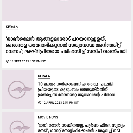
KERALA
‘ഓണ്‍ലൈന്‍ ആങ്ങളമാരോട് പറയാനുളളത്,
പെങ്ങളെ താലോലിക്കുന്നത് സത്യാവസ്ഥ അറിഞ്ഞിട്ട്
വേണം’; ലക്ഷ്മിപ്രിയയെ പരിഹസിച്ച്​ സന്ദിപ് വചസ്പതി
access_time
11 SEPT 2023 4:57 PM IST
KERALA
10 ലക്ഷം നൽകാമെന്ന് പറഞ്ഞു -ലക്ഷ്മി
പ്രിയയുടെ കുടുംബം ഒത്തുതീർപ്പിന്
ശ്രമിച്ചെന്ന് മർദനമേറ്റ യുവാവിന്‍റെ പിതാവ്
access_time
12 APRIL 2023 2:51 PM IST
MOVIE NEWS
'ഇനി ഞാൻ സബീനയല്ല, പൂർണ ഹിന്ദു സ്വത്വം
നേടി'; ഗസറ്റ്​ നോട്ടിഫിക്കേഷൻ പങ്കുവച്ച്​ നടി