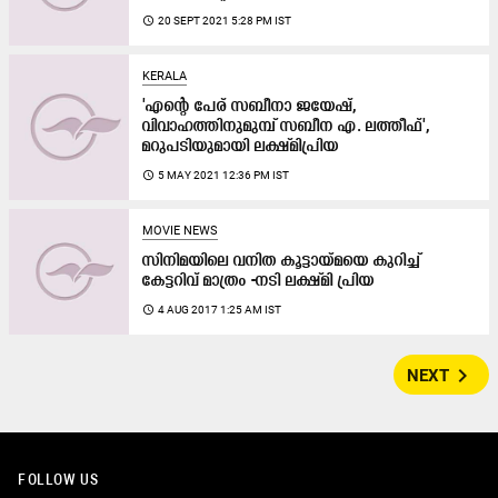
access_time
20 SEPT 2021 5:28 PM IST
KERALA
'എന്‍റെ പേര്​ സബീനാ ജയേഷ്​,
വിവാഹത്തിനുമുമ്പ്​ സബീന എ. ലത്തീഫ്',
മറുപടിയുമായി ലക്ഷ്​മിപ്രിയ
access_time
5 MAY 2021 12:36 PM IST
MOVIE NEWS
സിനിമയിലെ വനിത കൂട്ടായ്മയെ കുറിച്ച്
കേട്ടറിവ്​ മാത്രം -നടി ലക്ഷ്മി പ്രിയ
access_time
4 AUG 2017 1:25 AM IST
navigate_next
NEXT
FOLLOW US