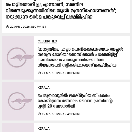
പൊട്ടിത്തെറിച്ചു എന്നാണ്, സമനില
വീണ്ടെടുക്കുന്നതിനിടെ തുടർ ഉഗ്രസ്ഫോടനങ്ങൾ';
നടുക്കുന്ന ഓർമ പങ്കുവെച്ച് ലക്ഷ്മിപ്രിയ
access_time
22 APRIL 2026 4:50 PM IST
CELEBRITIES
‘ഇന്ത്യയിലെ എല്ലാ പെൺമക്കളുടെയും അച്ഛൻ
നരേന്ദ്ര മോദിയാണെന്ന് ഞാൻ പറഞ്ഞിട്ടില്ല’
അധിക്ഷേപം പറയുന്നവര്‍ക്കെതിരെ
നിയമനടപടി സ്വീകരിക്കുമെന്ന് ലക്ഷ്മിപ്രിയ
access_time
21 MARCH 2026 3:08 PM IST
KERALA
പെരുമ്പാവൂരിൽ ലക്ഷ്മിപ്രിയക്ക് പകരം
കോൺഗ്രസ് മണ്ഡലം വൈസ് പ്രസിഡന്‍റ്
ട്വന്‍റി-20 സ്ഥാനാർഥി
access_time
19 MARCH 2026 3:49 PM IST
KERALA