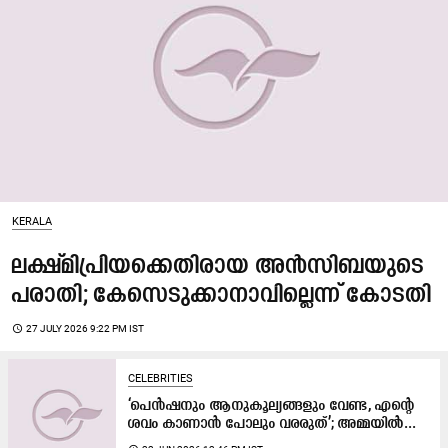
KERALA
ലക്ഷ്മിപ്രിയക്കെതിരായ അൻസിബയുടെ
പരാതി; കേസെടുക്കാനാവില്ലെന്ന് കോടതി
access_time
27 JULY 2026 9:22 PM IST
CELEBRITIES
‘പെൻഷനും ആനുകൂല്യങ്ങളും വേണ്ട, എന്റെ
ശവം കാണാൻ പോലും വരരുത്’; അമ്മയിൽ...