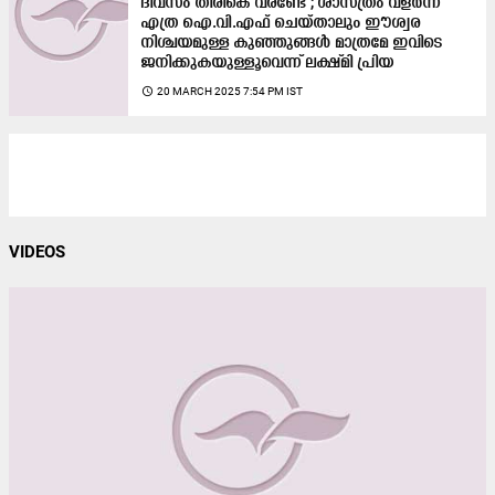
ദിവസം തിരികെ വരണ്ടേ'; ശാസ്ത്രം വളർന്ന്
എത്ര ഐ.വി.എഫ് ചെയ്താലും ഈശ്വര
നിശ്ചയമുള്ള കുഞ്ഞുങ്ങൾ മാത്രമേ ഇവിടെ
ജനിക്കുകയുള്ളൂവെന്ന് ലക്ഷ്മി പ്രിയ
access_time
20 MARCH 2025 7:54 PM IST
VIDEOS