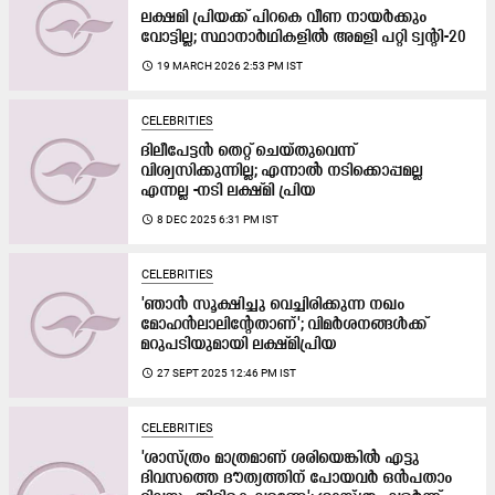
ലക്ഷമി പ്രിയക്ക് പിറകെ വീണ നായർക്കും
വോട്ടില്ല; സ്ഥാനാർഥികളിൽ അമളി പറ്റി ട്വന്റി-20
access_time
19 MARCH 2026 2:53 PM IST
CELEBRITIES
ദിലീപേട്ടൻ തെറ്റ് ചെയ്തുവെന്ന്
വിശ്വസിക്കുന്നില്ല; എന്നാൽ നടിക്കൊപ്പമല്ല
എന്നല്ല -നടി ലക്ഷ്മി പ്രിയ
access_time
8 DEC 2025 6:31 PM IST
CELEBRITIES
'ഞാൻ സൂക്ഷിച്ചു വെച്ചിരിക്കുന്ന നഖം
മോഹൻലാലിന്‍റേതാണ്'; വിമർശനങ്ങൾക്ക്
മറുപടിയുമായി ലക്ഷ്മിപ്രിയ
access_time
27 SEPT 2025 12:46 PM IST
CELEBRITIES
'ശാസ്ത്രം മാത്രമാണ് ശരിയെങ്കിൽ എട്ടു
ദിവസത്തെ ദൗത്യത്തിന് പോയവർ ഒൻപതാം