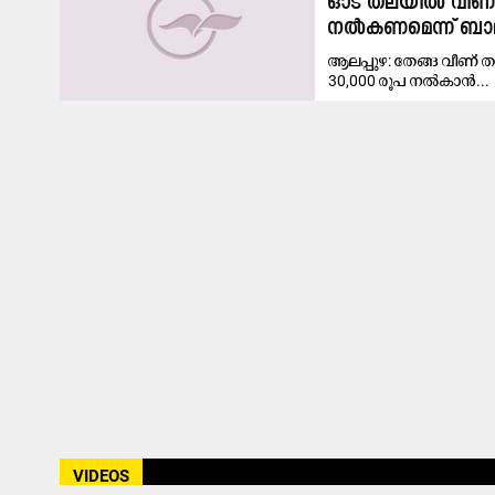
ഓട് തലയില്‍ വീണ് പ
നല്‍കണമെന്ന് ബ
ആലപ്പുഴ: തേങ്ങ വീണ് തക
30,000 രൂപ നല്‍കാന്‍...
VIDEOS