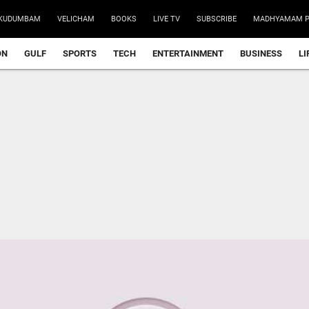
KUDUMBAM
VELICHAM
BOOKS
LIVE TV
SUBSCRIBE
MADHYAMAM P
ON
GULF
SPORTS
TECH
ENTERTAINMENT
BUSINESS
LI