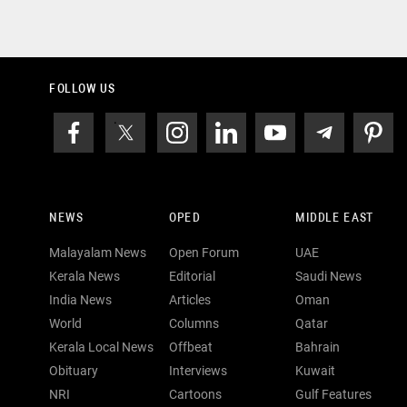
FOLLOW US
NEWS
OPED
MIDDLE EAST
Malayalam News
Open Forum
UAE
Kerala News
Editorial
Saudi News
India News
Articles
Oman
World
Columns
Qatar
Kerala Local News
Offbeat
Bahrain
Obituary
Interviews
Kuwait
NRI
Cartoons
Gulf Features