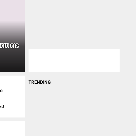
്തേണ്ട
TRENDING
ും
ഷൻ