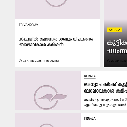
TRIVANDRUM
KERALA
സ്കൂളിൽ ഫോണും ടാബും വിലക്കണം
കുട്ട
-ബാലാവകാശ കമീഷൻ
-സംസ
access_time
23 APRIL 2026 11:08 AM IST
access_time
23 APRIL 20
KERALA
അധ്യാപകര്‍ക്ക് ക
ബാലാവകാശ കമ
കൽപറ്റ: അധ്യാപകര്‍ 
എതിരല്ലെന്നും എന്നാൽ ക
KERALA