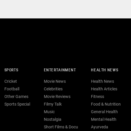
SPORTS
ENTERTAINMENT
HEALTH NEWS
Cricket
Movie News
Health News
Football
Celebrities
Health Articles
Other Games
Movie Reviews
Fitness
Sports Special
Filmy Talk
Food & Nutrition
Music
General Health
Nostalgia
Mental Health
Short Films & Docu
Ayurveda