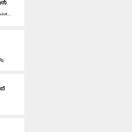
ീഷൻ
കാ​ശ...
്ട
ന്