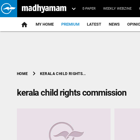
E-PAPER
WEEKLY WEBZINE
home
MY HOME
PREMIUM
LATEST
NEWS
OPINI
chevron_right
KERALA CHILD RIGHTS...
HOME
kerala child rights commission