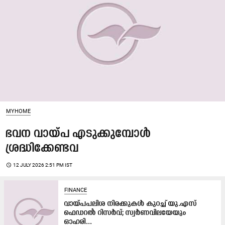
MYHOME
ഭവന വായ്പ എടുക്കുമ്പോൾ
ശ്രദ്ധിക്കേണ്ടവ
access_time
12 JULY 2026 2:51 PM IST
FINANCE
വായ്പപലിശ നിരക്കുകൾ കുറച്ച് യു.എസ്
ഫെഡറൽ റിസർവ്; സ്വർണവിലയേയും
ഓഹരി...