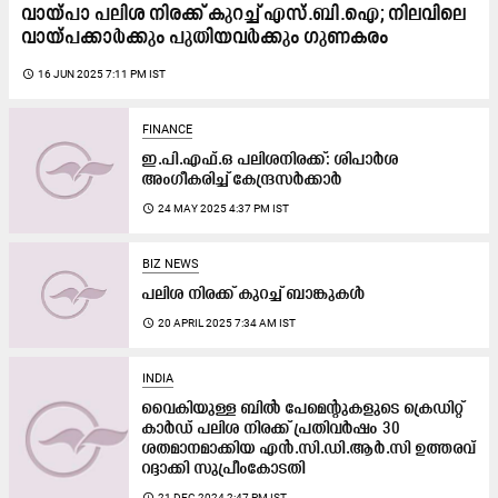
വായ്പാ പലിശ നിരക്ക് കുറച്ച് എസ്.ബി.ഐ; നിലവിലെ
വായ്പക്കാർക്കും പുതിയവർക്കും ഗുണകരം
access_time
16 JUN 2025 7:11 PM IST
FINANCE
ഇ.പി.എഫ്.ഒ പലിശനിരക്ക്: ശിപാർശ
അംഗീകരിച്ച് കേന്ദ്രസർക്കാർ
access_time
24 MAY 2025 4:37 PM IST
BIZ NEWS
പലിശ നിരക്ക് കുറച്ച് ബാങ്കുകൾ
access_time
20 APRIL 2025 7:34 AM IST
INDIA
വൈകിയുള്ള ബിൽ പേമെന്‍റുകളുടെ ക്രെഡിറ്റ്
കാർഡ് പലിശ നിരക്ക് പ്രതിവർഷം 30
ശതമാനമാക്കിയ എന്‍.സി.ഡി.ആര്‍.സി ഉത്തരവ്
റദ്ദാക്കി സുപ്രീംകോടതി
access_time
21 DEC 2024 2:47 PM IST