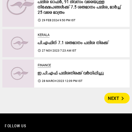
പലിശ ഓഫർ, 91 ദിവസം വരെയുള്ള
നിക്ഷേപങ്ങൾക്ക് 7.5 ശതമാനം പലിശ, മാർച്ച്
25 വരെ മാത്രം
access_time
29 FEB 2024 9:50 PM IST
KERALA
പി.എഫിന്​ 7.1 ശതമാനം പലിശ നിരക്ക്
access_time
27 NOV 2023 7:23 AM IST
FINANCE
ഇ.പി.എഫ് പലിശനിരക്ക് വർധിപ്പിച്ചു
access_time
28 MARCH 2023 12:09 PM IST
navigate_next
NEXT
FOLLOW US