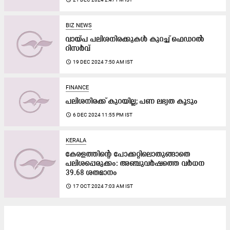
BIZ NEWS
വായ്പ പലിശനിരക്കുകൾ കുറച്ച് ഫെഡറൽ
റിസർവ്
access_time
19 DEC 2024 7:50 AM IST
FINANCE
പലിശനിരക്ക് കുറയില്ല; പണ ലഭ്യത കൂടും
access_time
6 DEC 2024 11:55 PM IST
KERALA
കേരളത്തിന്‍റെ പോക്കറ്റിലൊതുങ്ങാതെ
പലിശപ്പെരുക്കം: അഞ്ചുവർഷത്തെ വർധന
39.68 ശതമാനം
access_time
17 OCT 2024 7:03 AM IST