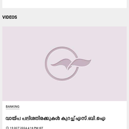
VIDEOS
BANKING
വായ്പ പലിശനിരക്കുകൾ കുറച്ച് എസ്.ബി.ഐ
access_time
15 OCT 2024 4:16 PM IST