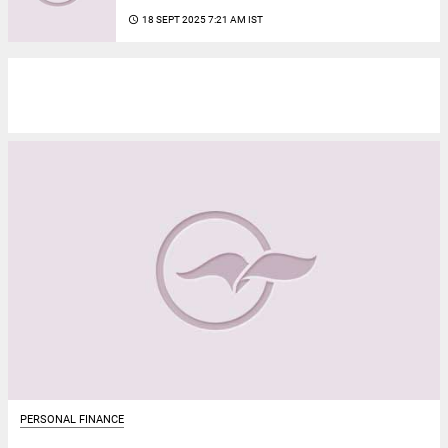
access_time
18 SEPT 2025 7:21 AM IST
PERSONAL FINANCE