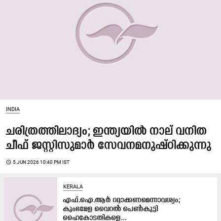
INDIA
ചരിത്രത്തിലാദ്യം; ഇന്ത്യയിൽ നാല് വനിത
ചീഫ് ജസ്റ്റിസുമാർ സേ​വ​ന​മ​നു​ഷ്ഠി​ക്കു​ന്നു
access_time
5 JUN 2026 10:40 PM IST
KERALA
എഫ്​.ഐ.ആർ റദ്ദാക്കണമെന്നാവശ്യം;
കുംഭമേള വൈറൽ പെൺകുട്ടി
ഹൈകോടതികളെ...