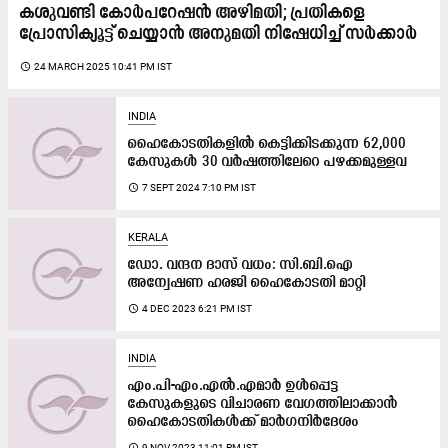
കശുവണ്ടി കോർപറേഷൻ അഴിമതി; പ്രതികളെ
പ്രോസിക്യൂട്ട്​ ചെയ്യാൻ അനുമതി നിഷേധിച്ച്​ സർക്കാർ
access_time
24 MARCH 2025 10:41 PM IST
INDIA
ഹൈകോടതികളിൽ കെട്ടിക്കിടക്കുന്ന 62,000
കേസുകൾ 30 വർഷത്തിലേറെ പഴക്കമുള്ളവ
access_time
7 SEPT 2024 7:10 PM IST
KERALA
ഡോ. വന്ദന ദാസ് വധം: സി.ബി.ഐ
അന്വേഷണ ഹരജി ഹൈകോടതി മാറ്റി
access_time
4 DEC 2023 6:21 PM IST
INDIA
എം.പി-എം.എൽ.എമാർ ഉൾപ്പെട്ട
കേസുകളുടെ വിചാരണ വേഗത്തിലാക്കാൻ
ഹൈകോടതികൾക്ക് മാർഗ​നിർദേശം
access_time
9 NOV 2023 11:01 PM IST