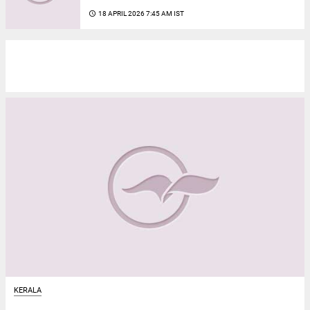
access_time
18 APRIL 2026 7:45 AM IST
KERALA