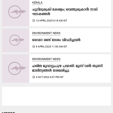
KERALA
ചൂടിലുരുകി കേരളം; വെന്തുരുകാൻ നാല്
ഘടകങ്ങൾ
access_time
13 APRIL 2023 6:18 AM IST
ENVIRONMENT NEWS
വൈഗ രണ്ട് ദേശം വിറപ്പിച്ചവൾ
access_time
9 APRIL 2023 11:50 AM IST
ENVIRONMENT NEWS
ഹരിത മൂവാറ്റുപുഴ പദ്ധതി: മൂന്ന് ടൺ തുണി
മാലിന്യങ്ങൾ ശേഖരിച്ചു
access_time
3 OCT 2022 6:07 PM IST