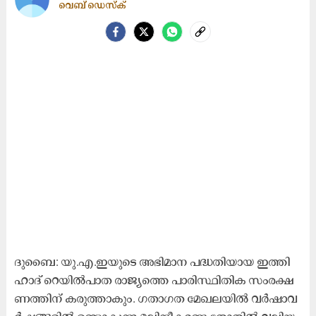
വെബ് ഡെസ്ക്
ദു​ബൈ: യു.​എ.​ഇ​യു​ടെ അ​ഭി​മാ​ന പ​ദ്ധ​തി​യാ​യ ഇ​ത്തി​
ഹാ​ദ്​ റെ​യി​ൽ​പാ​ത രാ​ജ്യ​ത്തെ പാ​രി​സ്ഥി​തി​ക സം​ര​ക്ഷ​
ണ​ത്തി​ന്​ ക​രു​ത്താ​കും. ഗ​താ​ഗ​ത മേ​ഖ​ല​യി​ൽ വ​ർ​ഷാ​വ​