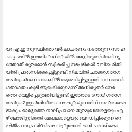
യു.​എ.​ഇ സു​സ്ഥി​ര​താ വ​ർ​ഷാ​ച​ര​ണം ന​ട​ത്തു​ന്ന സാ​ഹ​
ച​ര്യ​ത്തി​ൽ ഇ​ത്തി​ഹാ​ദ്​ റെ​യി​ൽ അ​ധി​കൃ​ത​ർ മാ​ലി​ന്യ​
ത്തോ​ത്​ കു​റ​ക്കാ​ൻ സ്വീ​ക​രി​ച്ച ന​ട​പ​ടി​ക​ൾ വ​ലി​യ രീ​തി​
യി​ൽ പ്ര​ശം​സി​ക്ക​പ്പെ​ട്ടി​ട്ടു​ണ്ട്. നി​ല​വി​ൽ ച​ര​ക്കു​ഗ​താ​ഗ​
തം മാ​ത്ര​മാ​ണ്​ പാ​ത​യി​ൽ ആ​രം​ഭി​ച്ചി​ട്ടു​ള്ള​ത്. പാ​സ​ഞ്ച​ർ
ഗ​താ​ഗ​തം കൂ​ടി ആ​രം​ഭി​ക്കു​മെ​ന്ന്​ അ​ധി​കൃ​ത​ർ നേ​ര​​
ത്തെ വെ​ളി​പ്പെ​ടു​ത്തി​യി​ട്ടു​ണ്ട്. ഇ​തോ​ടെ റോ​ഡ്​ ഗ​താ​ഗ​
തം മൂ​ല​മു​ള്ള മ​ലി​നീ​ക​ര​ണം കു​റ​യു​ന്ന​തി​ന്​ സ​ഹാ​യ​ക​ര​
മാ​കും. രാ​ജ്യ​ത്തെ നാ​ല് പ്ര​ധാ​ന തു​റ​മു​ഖ​ങ്ങ​ളെ​യും ഏ​
ഴ് ലോ​ജി​സ്റ്റി​ക്ക​ൽ മേ​ഖ​ല​ക​ളെ​യും ബ​ന്ധി​പ്പി​ക്കു​ന്ന റെ​
യി​ൽ​പാ​ത പ്ര​തി​വ​ർ​ഷം ആ​റു​കോ​ടി ട​ൺ ച​ര​ക്ക് കൊ​