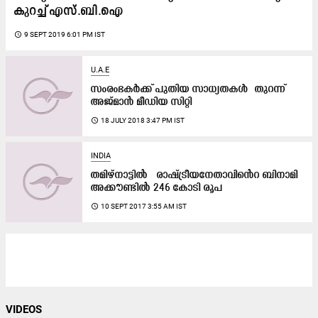
കുറച്ച്​ എസ്​.ബി.ഐ
access_time
9 SEPT 2019 6:01 PM IST
U.A.E
സംരംഭകര്‍ക്ക് പുതിയ സാധ്യതകള്‍ തുറന്ന്​
അജ്മാൻ മീഡിയ സിറ്റി
access_time
18 JULY 2018 3:47 PM IST
INDIA
തമിഴ്​നാട്ടിൽ രാഷ്​ട്രീയനേതാവി​െൻറ ബിനാമി
അക്കൗണ്ടിൽ 246 കോടി രൂപ
access_time
10 SEPT 2017 3:55 AM IST
VIDEOS