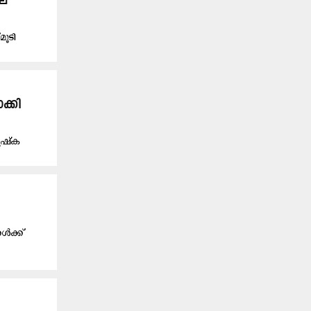
ലെ
ൂടി
ക്കി
ുഷ്ക
ൾക്ക്