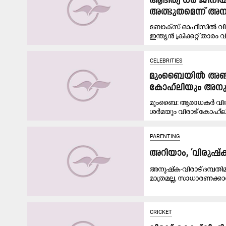
ആദിത്യ ധർ ജീനിയസ
അത്ഭുതമെന്ന് അ
ബോക്സ് ഓഫീസിൽ വിസ്മ
ഇന്ത്യൻ ക്രിക്കറ്റ് താരം വി
CELEBRITIES
മുംബൈയിൽ അഞ്ച് ഏ
കോഹ്‍ലിയും അനു
മുംബൈ: ആരാധകർ വിരുഷ്
ശർമയും വിരാട് കോഹ്‍
PARENTING
അറിയാം, ‘വിരുഷ്
അനുഷ്‍ക-വിരാട് ദമ്പതി
മാത്രമല്ല, സാധാരണക്കാർ
CRICKET