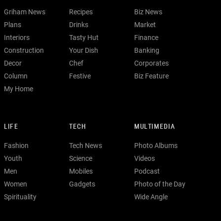
Griham News
Recipes
Biz News
Plans
Drinks
Market
Interiors
Tasty Hut
Finance
Construction
Your Dish
Banking
Decor
Chef
Corporates
Column
Festive
Biz Feature
My Home
LIFE
TECH
MULTIMEDIA
Fashion
Tech News
Photo Albums
Youth
Science
Videos
Men
Mobiles
Podcast
Women
Gadgets
Photo of the Day
Spirituality
Wide Angle