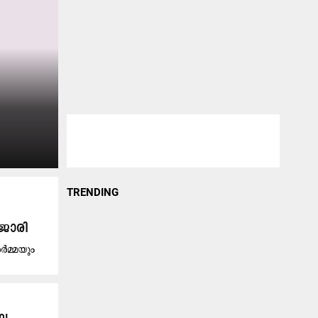
TRENDING
ൂജാരി
ശർമ്മയും