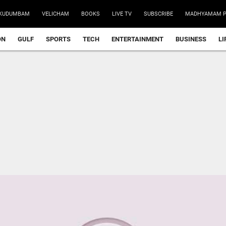
KUDUMBAM
VELICHAM
BOOKS
LIVE TV
SUBSCRIBE
MADHYAMAM P
ON
GULF
SPORTS
TECH
ENTERTAINMENT
BUSINESS
LI