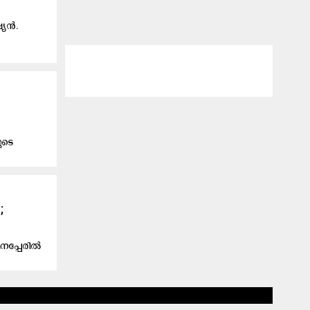
ഷ്യൻ.
ുടെ
;
മനപ്പേരിൽ