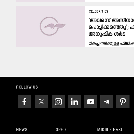
CELEBRITIES
'അവരന്ന് അസിനാ
പൊട്ടിക്കരഞ്ഞു';
അനുഷ്‍ക ശർമ
മികച്ച നടിക്കുള്ള ഫി
ബോളിവുഡ് നടിയും ക്രിക്കറ
FOLLOW US
NEWS
OPED
MIDDLE EAST