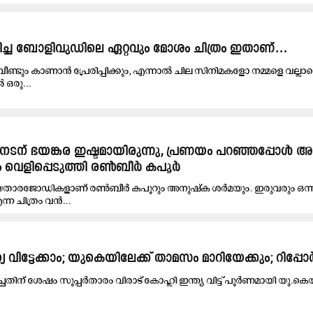
മിച്ച ബോളിവുഡിലെ ഏറ്റവും മോശം ചിത്രം ഇതാണ്...
ണ്ടും കാണാന്‍ പ്രേരിപ്പിക്കും, എന്നാൽ ചില സിനിമകളോ നമ്മളെ വല്ലാ
ൽ ഒരു...
ന് ഭയങ്കര ഇഷ്ടമായിരുന്നു, പ്രണയം പറഞ്ഞപ്പോൾ
ം വെളിപ്പെടുത്തി രൺബീർ കപൂർ
യതാരജോഡികളാണ് രൺബീർ കപൂറും അനുഷ്ക ശർമയും. ഇരുവരും ഒന്നി
ന ചിത്രം വൻ...
്യ വിട്ടേക്കാം; യുകെയിലേക്ക് താമസം മാറിയേക്കും; റിപ്പോർട
രമിച്ചതിന് ശേഷം സൂപ്പർതാരം വിരാട് കോഹ്ലി ഇന്ത്യ വിട്ട് പൂർണമായി യു.കെ