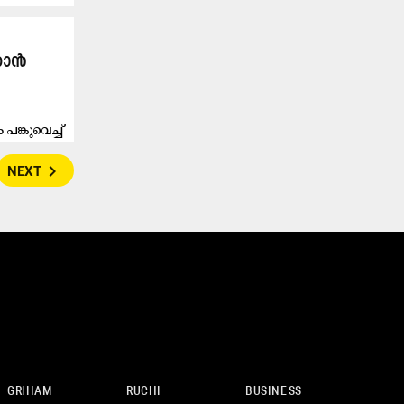
ഞാൻ
ങ്കുവെച്ച്
navigate_next
NEXT
GRIHAM
RUCHI
BUSINESS