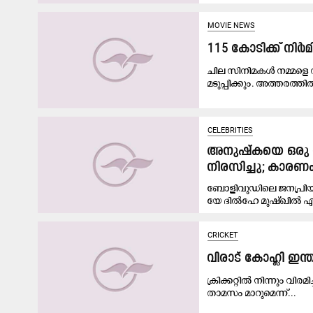
MOVIE NEWS
115 കോടിക്ക് നിർ
ചില സിനിമകൾ നമ്മളെ വീ
മടുപ്പിക്കും. അത്തരത്തി
CELEBRITIES
അനുഷ്കയെ ഒരു നട
നിരസിച്ചു; കാരണ
ബോളിവുഡിലെ ജനപ്രി
യേ ദിൽഹേ മുഷ്ഖിൽ എന്
CRICKET
വിരാട് കോഹ്ലി ഇന്ത
ക്രിക്കറ്റിൽ നിന്നും വി
താമസം മാറുമെന്ന്...