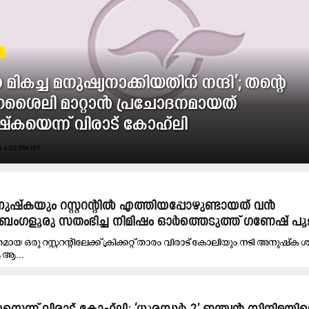
S
 മികച്ച മനുഷ്യനാക്കിയതിന് നന്ദി’; തന്‍റെ
ശൈലി മാറ്റാൻ പ്രചോദനമായത്
കയെന്ന് വിരാട് കോഹ്‌ലി
 4:32 PM IST
നുഷ്കയും റസ്റ്ററന്റിൽ എത്തിയപ്പോഴുണ്ടായത് വൻ
'; ബംഗളൂരു സതംഭിച്ച നിമിഷം ഓർത്തെടുത്ത് ഗണേഷ് പ
 ഒരു റസ്റ്ററന്റിലേക്ക് ക്രിക്കറ്റ് താരം വിരാട് കോലിയും നടി അനുഷ്ക 
 ആ...