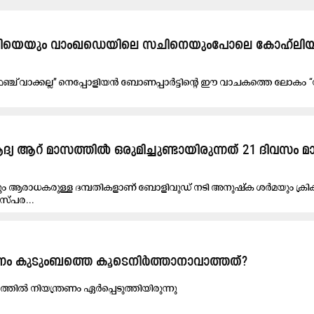
സി​യെ​യും വാം​ഖ​ഡെ​യി​ലെ സ​ചി​നെ​യും​പോ​ലെ കോ​ഹ്‍ലി​യ
് വാ​ക്ക​ല്ല’’ നെ​പ്പോ​ളി​യ​ൻ ബോ​ണ​പ്പാ​ർ​ട്ടി​ന്‍റെ ഇൗ ​വാ​ച​ക​ത്തെ ലോ​കം ‘‘
ദ്യ ആറ് മാസത്തിൽ ഒരുമിച്ചുണ്ടായിരുന്നത് 21 ദിവസം മാ
വും ആരാധകരുള്ള ദമ്പതികളാണ് ബോളിവുഡ് നടി അനുഷ്ക ശർമയും ക്രിക്ക
സ്പര...
ാ​ര​ണ​ം കു​ടും​ബ​ത്തെ കൂ​ടെ​നിർത്താനാവാത്തത്?
ത്തിൽ നിയന്ത്രണം ഏർപ്പെടുത്തിയിരുന്നു