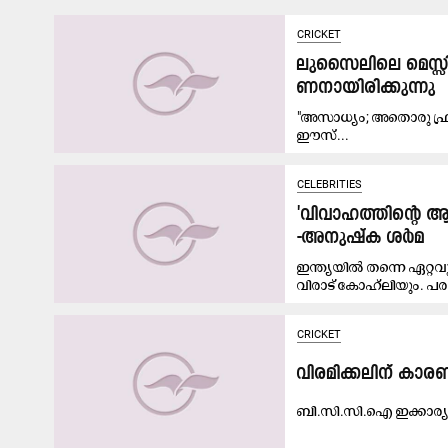
CRICKET
ലു​സൈ​ലി​ലെ മെ​സ്
ണ​നാ​യി​രി​ക്കു​ന്നു
"അസാ​ധ്യം; അ​തൊ​രു ഫ്ര​ഞ്ച
ഈ​സ്...
CELEBRITIES
'വിവാഹത്തിന്‍റെ ആ
-അനുഷ്ക ശർമ
ഇന്ത്യയിൽ തന്നെ ഏറ്റ
വിരാട് കോഹ്‌ലിയും. പര
CRICKET
വി​ര​മി​ക്ക​ലി​ന് ക
ബി.​സി.​സി.​ഐ ഇക്കാര്യ