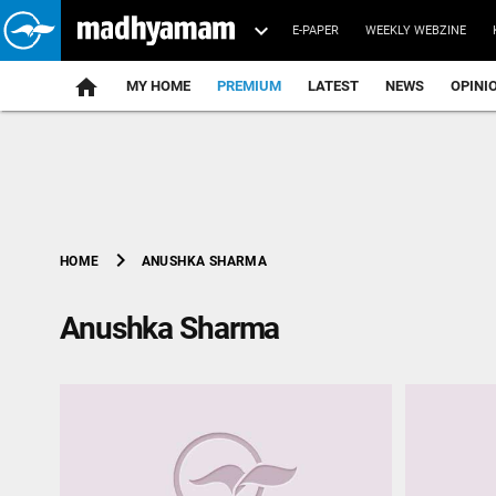
E-PAPER
WEEKLY WEBZINE
home
MY HOME
PREMIUM
LATEST
NEWS
OPINI
chevron_right
ANUSHKA SHARMA
HOME
Anushka Sharma