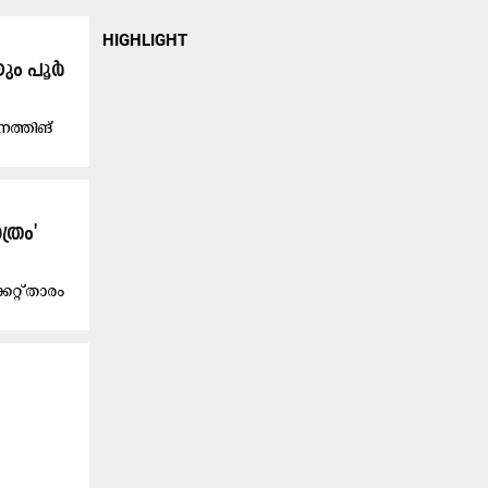
HIGHLIGHT
ും പൂ​ർ​
ന​ത്തി​ങ്
ത്രം'
റ്റ് താരം