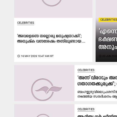
CELEBRITIE
CELEBRITIES
‘എന്നെ
'അവളെന്നെ നല്ലൊരു മനുഷ്യനാക്കി';
ഭക്ഷണ
അനുഷ്ക വന്നശേഷം തന്നിലുണ്ടായ...
അനുഷ്
access_time
16 MAY 2026 10:47 AM IST
access_time
23 JUN 2026
CELEBRITIES
'അന്ന് വിരാടും അ
ഗതാഗതക്കുരുക്ക്
ബംഗളൂരുവിലെ പ്രശസ്തമായ
നടത്തിയ സന്ദർശനം ആ
CELEBRITIES