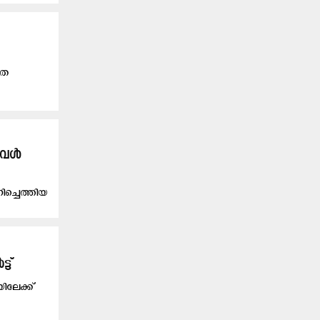
തെ
 അവൾ
ച്ചെത്തിയ
്ട്
യിലേക്ക്