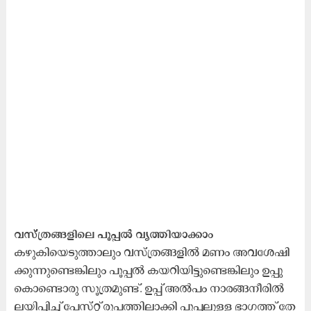
വസ്ത്രങ്ങളിലെ പൂപ്പല്‍ വൃത്തിയാക്കാം
ക​ഴു​കി​യെ​ടു​ത്താ​ലും വ​സ്ത്ര​ങ്ങ​ളി​ൽ മ​ണം അ​വ​ശേ​ഷി​
ക്കു​ന്നു​ണ്ടെ​ങ്കി​ലും പൂ​പ്പ​ൽ ക​യ​റി​യി​ട്ടു​ണ്ടെ​ങ്കി​ലും ഉ​പ്പു​
കൊ​ണ്ടൊ​രു സൂ​ത്ര​മു​ണ്ട്. ഉ​പ്പ് അ​ൽ​പം നാ​ര​ങ്ങ​നീ​രി​ൽ
ല​യി​പ്പി​ച്ച് പേ​സ്​​റ്റ്​ രൂ​പ​ത്തി​ലാ​ക്കി പൂ​പ്പ​ലു​ള്ള ഭാ​ഗ​ത്ത് തേ​