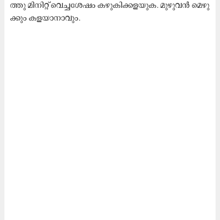
ത്തു മി​നി​റ്റ്​ വെ​ച്ച​ശേ​ഷം ക​ഴു​കി​ക്ക​ള​യു​ക. മു​ഴു​വ​ൻ മെ​ഴു​
ക്കും ക​ള​യാ​നാ​വും.