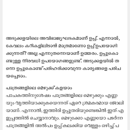
അ​ടു​ക്ക​ള​യി​ലെ അ​വി​ഭാ​ജ്യ​ഘ​ട​ക​മാ​ണ് ഉ​പ്പ്. എ​ന്നാ​ൽ,
കേ​വ​ലം ക​റി​ക​ളി​ലി​ടാ​ൻ മാ​ത്ര​മാ​ണോ ഉ​പ്പ് ഉ​പ​യോ​ഗി​
ക്കു​ന്ന​ത്? അ​ല്ല എ​ന്നു​ത​ന്നെ​യാ​ണ് ഉ​ത്ത​രം. ഉ​പ്പു​കൊ​
ണ്ടു​ള്ള നി​ര​വ​ധി ഉ​പ​യോ​ഗ​ങ്ങ​ളു​ണ്ട്. അ​ടു​ക്ക​ള​യി​ൽ ത​
ന്നെ ഉ​പ്പു​കൊ​ണ്ട് പ​രി​ഹ​രി​ക്കാ​വു​ന്ന കാ​ര്യ​ങ്ങ​ളെ പ​രി​ച​
യ​പ്പെ​ടാം.
പാത്രങ്ങളിലെ മെഴുക്ക് കളയാം
പാ​ച​ക​ത്തി​നു​ശേ​ഷം പാ​ത്ര​ങ്ങ​ളി​ലെ മെ​ഴു​ക്കും എ​ണ്ണ​
യും വൃ​ത്തി​യാ​ക്കു​ക​യെ​ന്ന​ത് ഏ​റെ ശ്ര​മ​ക​ര​മാ​യ ജോ​ലി​
യാ​ണ്. എ​ന്നാ​ൽ, ഇ​ത്തി​രി ഉ​പ്പു​ത​രി​യു​ണ്ടെ​ങ്കി​ൽ ഇ​ത് എ​
ളു​പ്പ​ത്തി​ൽ ചെ​യ്യാ​നാ​വും. മെ​ഴു​ക്കോ എ​ണ്ണ​യോ പ​ട​ർ​ന്ന
പാ​ത്ര​ങ്ങ​ളി​ൽ അ​ൽ​പം ഉ​പ്പ് ക​ല​ക്കി​യ വെ​ള്ളം ഒ​ഴി​ച്ച് പ​