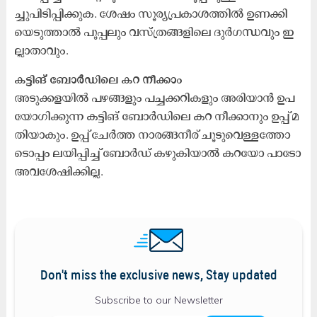
ച്ചു​പി​ടി​പ്പി​ക്കു​ക. ശേ​ഷം സൂ​ര്യ​പ്ര​കാ​ശ​ത്തി​ൽ ഉ​ണ​ക്കി​
യെ​ടു​ത്താ​ൽ പൂ​പ്പ​ലും വ​സ്ത്ര​ങ്ങ​ളി​ലെ ദു​ർ​ഗ​ന്ധ​വും ഇ​
ല്ലാ​താ​വും.
കട്ടിങ് ബോര്‍ഡിലെ കറ നീക്കാം
അ​ടു​ക്ക​ള​യി​ൽ പ​ഴ​ങ്ങ​ളും പ​ച്ച​ക്ക​റി​ക​ളും അ​രി​യാ​ൻ ഉ​പ​
യോ​ഗി​ക്കു​ന്ന ക​ട്ടി​ങ് ബോ​ർ​ഡി​ലെ ക​റ നീ​ക്കാ​നും ഉ​പ്പ് മ​
തി​യാ​കും. ഉ​പ്പ് ചേ​ർ​ത്ത നാ​ര​ങ്ങ​നീ​ര് ചൂ​ടു​വെ​ള്ള​ത്തോ​
ടൊ​പ്പം ല​യി​പ്പി​ച്ച് ബോ​ർ​ഡ് ക​ഴു​കി​യാ​ൽ ക​റ​യോ പാ​ടോ
അ​വ​ശേ​ഷി​ക്കി​ല്ല.
Don't miss the exclusive news, Stay updated
Subscribe to our Newsletter