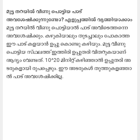
മുട്ട തറയില്‍ വീണു പൊട്ടിയ പാട്
അവശേഷിക്കുന്നുണ്ടോ? എളുപ്പത്തില്‍ വൃത്തിയാക്കാം
മു​ട്ട ത​റ​യി​ൽ വീ​ണു പൊ​ട്ടി​യാ​ൽ പാ​ട് അ​വി​ടെ​ത്ത​ന്നെ
അ​വ​ശേ​ഷി​ക്കും. ക​ഴു​കി​യാ​ലും തു​ട​ച്ചാ​ലും പോ​കാ​ത്ത
ഇൗ ​പാ​ട് ക​ള​യാ​ൻ ഉ​പ്പു​ കൊ​ണ്ടു ക​ഴി​യും. മു​ട്ട വീ​ണു
പൊ​ട്ടി​യ സ്​​ഥ​ല​ത്ത്​ ഇ​ത്തി​രി ഉ​പ്പു​ത​രി വി​ത​റു​ക‍യാ​ണ്
ആ​ദ്യം വേ​ണ്ട​ത്. 10^20 മി​നി​റ്റ്​ ക​ഴി​ഞ്ഞാ​ൽ ഉ​പ്പു​ത​രി അ​
ട​രു​ക​ളാ​യി രൂ​പ​പ്പെ​ടും. ഇൗ ​അ​ട​രു​ക​ൾ തൂ​ത്തു​ക​ള​ഞ്ഞാ​
ൽ പാ​ട് അ​വ​ശേ​ഷി​ക്കി​ല്ല.