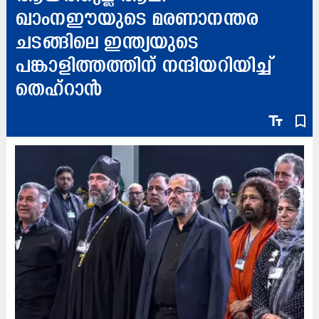
ഖാംനഈയുടെ മരണാനന്തര
ചടങ്ങിലെ ഇന്ത്യയുടെ
പങ്കാളിത്തത്തിന് നന്ദിയറിയിച്ച്
തെഹ്‌റാൻ
text_fields
bookmark_border