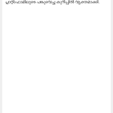
പ്ലാറ്റ്‌ഫോമിലൂടെ പങ്കുവെച്ച കുറിപ്പിൽ വ്യക്തമാക്കി.