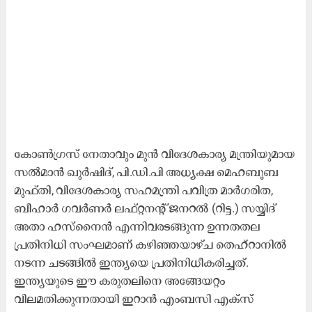
കോൺഗ്രസ് നേതാവും മുൻ വിദേശകാര്യ മന്ത്രിയുമായ
സൽമാൻ ഖുർഷിദ്, പി.ഡി.പി അധ്യക്ഷ മെഹബൂബ
മുഫ്തി, വിദേശകാര്യ സഹമന്ത്രി പവിത്ര മാർഗരിത,
ബീഹാർ ഗവർണർ ലഫ്റ്റനന്റ് ജനറൽ (റിട്ട.) സയ്യിദ്
അതാ ഹസ്നൈൻ എന്നിവരടങ്ങുന്ന ഉന്നതതല
പ്രതിനിധി സംഘമാണ് കഴിഞ്ഞയാഴ്ച തെഹ്‌റാനിൽ
നടന്ന ചടങ്ങിൽ ഇന്ത്യയെ പ്രതിനിധീകരിച്ചത്.
ഇന്ത്യയുടെ ഈ കരുതലിനെ അങ്ങേയറ്റം
വിലമതിക്കുന്നതായി ഇറാൻ എംബസി എക്സ്