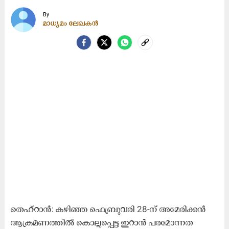
By
മാധ്യമം ലേഖകൻ
തെഹ്റാൻ: കഴിഞ്ഞ ഫെബ്രുവരി 28-ന് അമേരിക്കൻ
ആക്രമണത്തിൽ കൊല്ലപ്പെട്ട ഇറാൻ പരമോന്നത