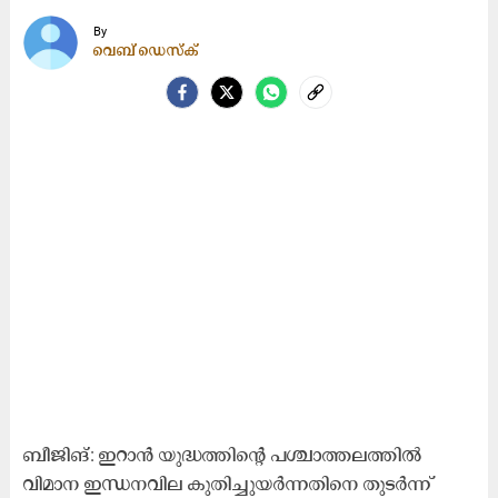
By
വെബ് ഡെസ്ക്
ബീജിങ്: ഇറാൻ യുദ്ധത്തിന്റെ പശ്ചാത്തലത്തിൽ
വിമാന ഇന്ധനവില കുതിച്ചുയർന്നതിനെ തുടർന്ന്