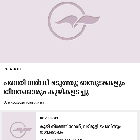
PALAKKAD
പരാതി നൽകി മടുത്തു; ബസുടമകളും
ജീവനക്കാരും കുഴികളടച്ചു
access_time
8 AUG 2026 10:55 AM IST
KOZHIKODE
കുഴി നിറഞ്ഞ് റോഡ്, വഴിമുട്ടി പൊലീസും
നാട്ടുകാരും