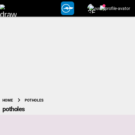
chevron_right
POTHOLES
HOME
potholes