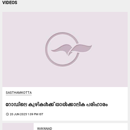
VIDEOS
SASTHAMKOTTA
റോഡിലെ കുഴികൾക്ക് താൽക്കാലിക പരിഹാരം
access_time
20 JUN 2025 1:09 PM IST
WAYANAD