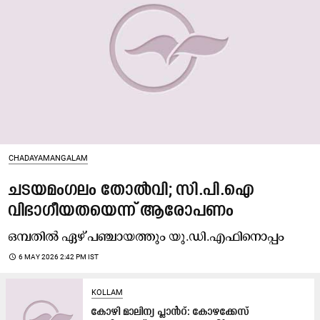
CHADAYAMANGALAM
ചടയമംഗലം തോൽവി; സി.പി.ഐ
വിഭാഗീയതയെന്ന് ആരോപണം
ഒമ്പതിൽ ഏഴ് പഞ്ചായത്തും യു.ഡി.എഫിനൊപ്പം
access_time
6 MAY 2026 2:42 PM IST
KOLLAM
േകാഴി മാലിന്യ പ്ലാൻറ്​: കോഴക്കേസ്​