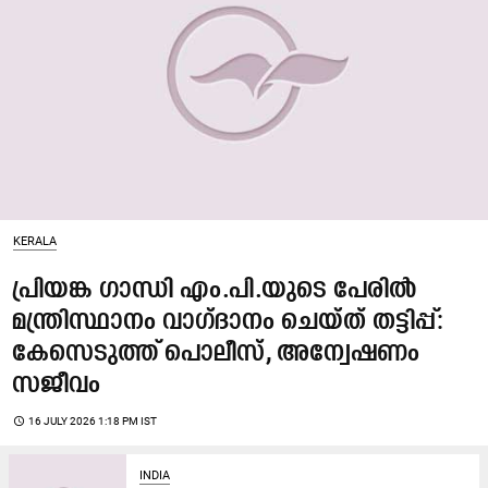
KERALA
പ്രിയങ്ക ഗാന്ധി എം.പി.യുടെ പേരിൽ
മന്ത്രിസ്ഥാനം വാഗ്ദാനം ചെയ്ത് തട്ടിപ്പ്:
കേസെടുത്ത് പൊലീസ്, അന്വേഷണം
സജീവം
access_time
16 JULY 2026 1:18 PM IST
INDIA