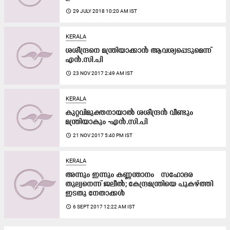
access_time
29 JULY 2018 10:20 AM IST
KERALA
ശശീന്ദ്രനെ മന്ത്രിയാക്കാൻ ആവശ്യപ്പെടുമെന്ന്
എൻ.സി.പി
access_time
23 NOV 2017 2:49 AM IST
KERALA
കുറ്റവിമുക്തനായാല്‍ ശശീന്ദ്രൻ വീണ്ടും
മന്ത്രിയാകും -എന്‍.സി.പി
access_time
21 NOV 2017 5:40 PM IST
KERALA
അന്നും ഇന്നും കണ്ണന്താനം സഹോദര
തുല്യനെന്ന് ജലീൽ; കേന്ദ്രമന്ത്രിയെ പുകഴ്ത്തി
ഇടതു നേതാക്കൾ
access_time
6 SEPT 2017 12:22 AM IST