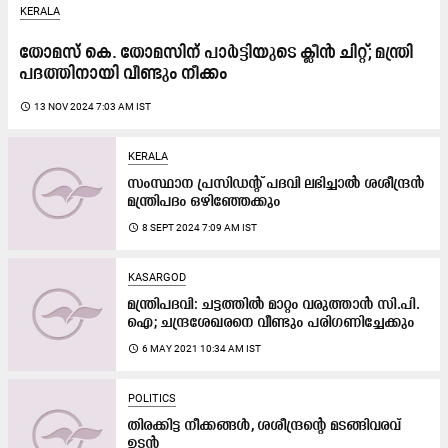
KERALA
തോമസ്​ കെ. തോമസിന്​ പാർട്ടിയുടെ ക്ലീൻ ചിറ്റ്​; മന്ത്രി
പദത്തിനായി വീണ്ടും നീക്കം
access_time
13 NOV 2024 7:03 AM IST
KERALA
സംസ്ഥാന പ്രസിഡന്‍റ്​ പദവി ലഭിച്ചാൽ ശശീന്ദ്രൻ
മന്ത്രിപദം ഒഴിഞ്ഞേക്കും
access_time
8 SEPT 2024 7:09 AM IST
KASARGOD
മന്ത്രിപദവി: ചട്ടത്തിൽ മാറ്റം വരുത്താൻ സി.പി.​
െഎ; ചന്ദ്രശേഖരനെ വീണ്ടും പരിഗണിച്ചേക്കും
access_time
6 MAY 2021 10:34 AM IST
POLITICS
തിരക്കിട്ട നീക്കങ്ങൾ, ശശീന്ദ്രന്‍റെ മടങ്ങിവരവ്​
ഉടൻ