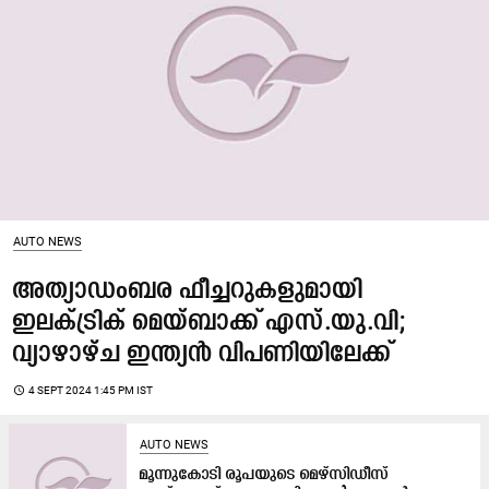
AUTO NEWS
അത്യാഡംബര ഫീച്ചറുകളുമായി
ഇലക്ട്രിക് മെയ്ബാക്ക് എസ്.യു.വി;
വ്യാഴാഴ്ച ഇന്ത്യൻ വിപണിയിലേക്ക്
access_time
4 SEPT 2024 1:45 PM IST
AUTO NEWS
മൂന്നുകോടി രൂപയുടെ മെഴ്‌സിഡീസ്