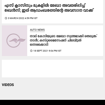
എസ് ക്ലാസിനും മു​കളിൽ മേബാ അവതരിപ്പിച്ച്
ബെൻസ്; ഇത് ആഡംബരത്തിന്റെ അവസാന വാക്ക്
access_time
3 MARCH 2022 4:59 PM IST
AUTO NEWS
നാല്​ കോടിയുടെ മേബാ സ്വന്തമാക്കി തെലുങ്ക്
നടൻ​; കസ്​റ്റമൈസേഷന്​ ചിലവിട്ടത്​
ഒന്നരക്കോടി
access_time
18 SEPT 2021 9:04 PM IST
VIDEOS