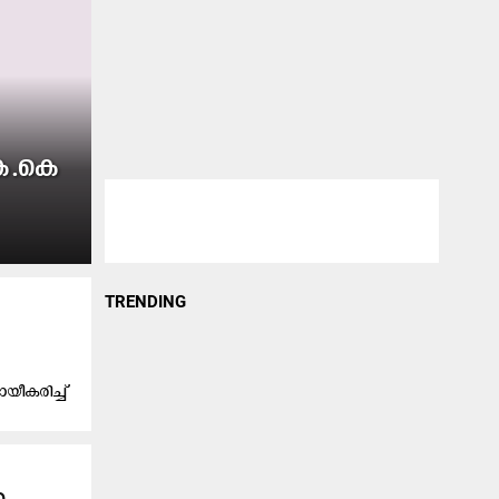
കെ.​കെ
TRENDING
യീകരിച്ച്