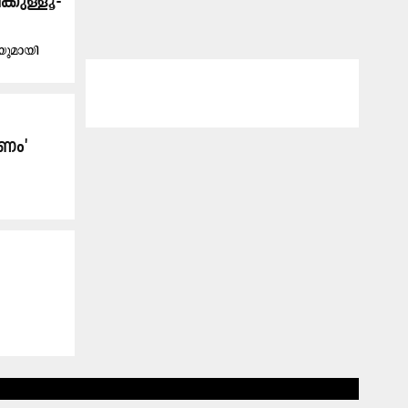
കുള്ളൂ-
ിയുമായി
്ക​ണം'