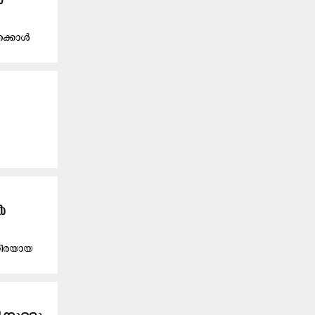
ൾ
േക്കാൾ
ർ
്കിരയായ