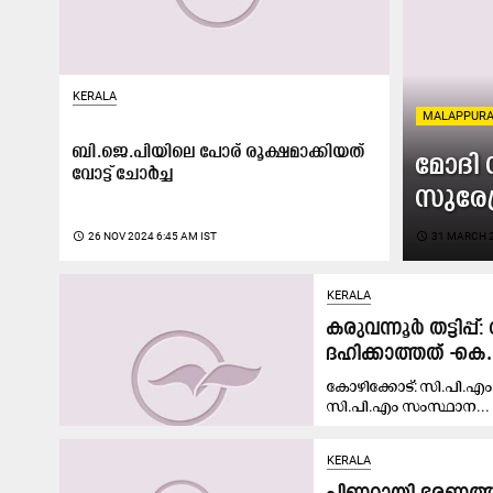
KERALA
MALAPPUR
ബി.ജെ.പിയിലെ പോര് രൂക്ഷമാക്കിയത്
മോ​ദി സ
വോട്ട് ചോർച്ച
സു​രേ​ന
access_time
26 NOV 2024 6:45 AM IST
access_time
31 MARCH 2
KERALA
കരുവന്നൂർ തട്ടിപ്
ദഹിക്കാത്തത് -കെ.
കോഴിക്കോട്: സി.പി.എം 
സി.പി.എം സംസ്ഥാന...
KERALA