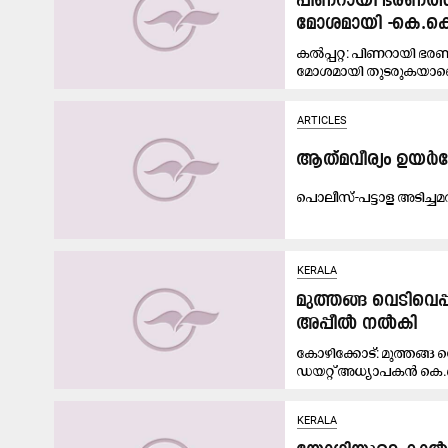
പിണറായി ഭരണത്ത
മോശമായി -കെ.കെ. സ
കൽപ്പറ്റ: പിണറായി ഭ
മോശമായി തുടരുകയാണെന്
ARTICLES
ആത്​മവീര്യം ഉയർത്
പൊ​​ലീ​​സ്​-​​പ​​ട്ടാ​​ള അ​​ടി​​ച്ച
KERALA
മുത്തങ്ങ വെടിവെ
അപ്പീൽ നൽകി
കോഴിക്കോട്: മുത്തങ്ങ
ഡയറ്റ് അധ്യാപകന്‍ കെ.
KERALA