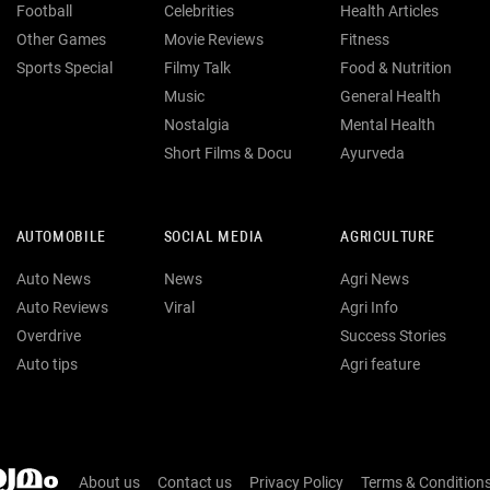
Football
Celebrities
Health Articles
Other Games
Movie Reviews
Fitness
Sports Special
Filmy Talk
Food & Nutrition
Music
General Health
Nostalgia
Mental Health
Short Films & Docu
Ayurveda
AUTOMOBILE
SOCIAL MEDIA
AGRICULTURE
Auto News
News
Agri News
Auto Reviews
Viral
Agri Info
Overdrive
Success Stories
Auto tips
Agri feature
About us
Contact us
Privacy Policy
Terms & Condition