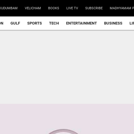
KUDUMBAM
VELICHAM
BOOKS
LIVE TV
SUBSCRIBE
MADHYAMAM P
ON
GULF
SPORTS
TECH
ENTERTAINMENT
BUSINESS
LI