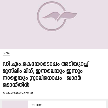
INDIA
ഡി.എം.കെയോടൊപ്പം അടിയുറച്ച്
മുസ്‌ലിം ലീഗ്; ഇന്നലെയും ഇന്നും
നാളെയും സ്റ്റാലിനൊപ്പം - ഖാദര്‍
മൊയ്തീന്‍
access_time
6 MAY 2026 2:45 PM IST
POLITICS