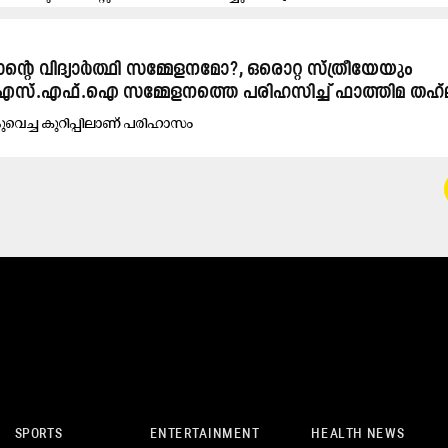
്റെ വിദ്യാർത്ഥി സമ്മേളനമോ?, ഒരൊറ്റ സ്ത്രീയേയും
’ -എസ്.എഫ്.ഐ സമ്മേളനത്തെ പരിഹസിച്ച് ഫാത്തിമ തഹ്
ുവെച്ച കുറിപ്പിലാണ് പരിഹാസം
SPORTS
ENTERTAINMENT
HEALTH NEWS