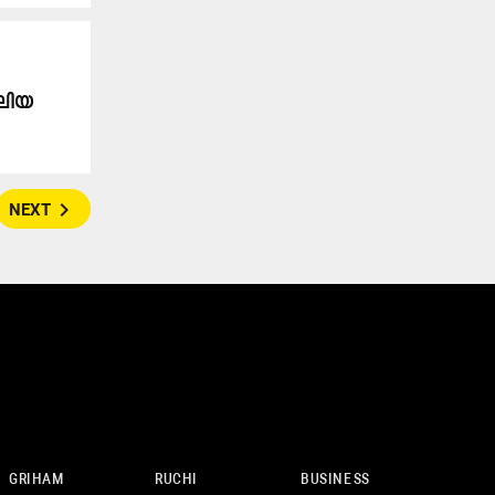
‌ലിയ
navigate_next
NEXT
GRIHAM
RUCHI
BUSINESS