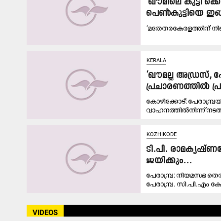
‘ഖൗമിലെ കുട്ടി’
പെണ്‍കുട്ടിയെ ഇങ്
‘മതേതരകേരളത്തിന് നിങ്
KERALA
‘ഖൗമല്ല അഡ്രസ്‌, 
പ്രചാരണത്തിൽ പ
കോഴിക്കോട്: പേരാമ്പ
വാഹനത്തിൽനിന്ന് നടത
KOZHIKODE
ടി.പി. രാമകൃഷ്ണ
ജയിക്കും...
പേരാമ്പ്ര: നിയമസഭ തെ
പേരാമ്പ്ര. സി.പി.എം കേന്ദ
VIDEOS