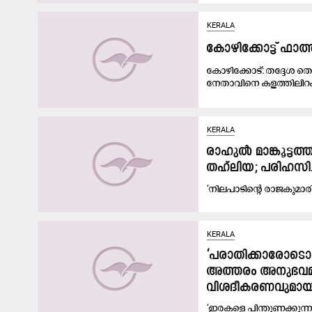
KERALA
കോഴിക്കോട്ട് ഫാത
കോഴിക്കോട്: തദ്ദേശ 
നേതാവിനെ കളത്തിലിറക്ക
KERALA
രാഹുൽ മാങ്കൂട്ടത
തഹ്‌ലിയ; പരിഹസിച്
‘നിലപാടിന്‍റെ രാജകുമാ
KERALA
‘പരാതിക്കാരോടൊപ്
അത്തരം അനുഭവമു
വിശദീകരണവുമായി
‘ഇരകളെ പിന്തുണക്കുന്ന