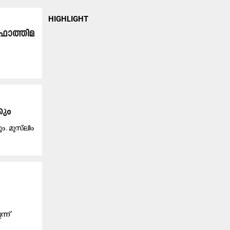
HIGHLIGHT
-ഫാത്തിമ
കും
. മുസ്‌ലിം
ന്ന്