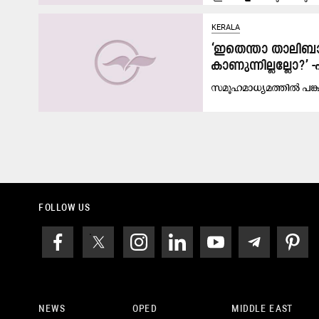
KERALA
‘ഇതെന്താ താലിബാന
കാണുന്നില്ലല്ലോ?
സമൂഹമാധ്യമത്തിൽ പങ്ക
FOLLOW US
NEWS
OPED
MIDDLE EAST