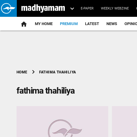
E-PAPER
WEEKLY WEBZINE
home
MY HOME
PREMIUM
LATEST
NEWS
OPINI
chevron_right
FATHIMA THAHILIYA
HOME
fathima thahiliya