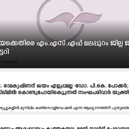
ിയക്കെതിരെ എം.എസ്.എഫ് മലപ്പുറം ജില്ല 
്ടറി
 10:38 PM IST
പി. രാമകൃഷ്ണന് ജയം എളുപ്പമല്ല -ഡോ. പി.കെ. പോക്കർ;
ലിമിൽ കൊണ്ടുപോയികെട്ടുന്നത് സംഘപരിവാർ യുക്തിക
ടുപ്പുകളിൽ മുസ്‍ലിം കൺസോളിഡേഷൻ എന്ന ആഖ്യാനത്തിന് പുതുമയില്ല
ലയിൽ...