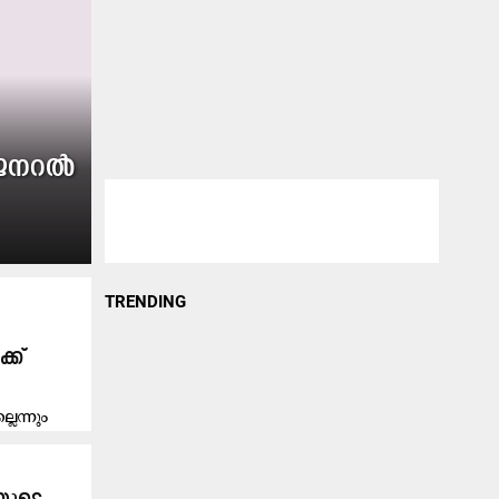
ജനറല്‍
TRENDING
്ക്
െന്നും