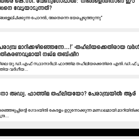
ക്കെതിരെ കെ.സി. വേണുഗോപാൽ: ‘നിങ്ങളെന്തിനാണ് ഈ
ങനെ വേട്ടയാടുന്നത്?
ങളേല്പിക്കുന്ന പോറല്‍, അതെന്നെ ഭയപ്പെടുത്തുന്നു’’
പേരാമ്പ്ര മാറിക്കഴിഞ്ഞെന്നേ...!’ -തഹ്‍ലിയക്കെതിരായ വർ
്രതികരണവുമായി നജ്മ തബ്ഷീറ
്രയിലെ യു.ഡി.എഫ് സ്ഥാനാർഥി ഫാത്തിമ തഹ്‍ലിയക്കെതിരെ എൽ.ഡി.ഫ്
്തിയ വർഗീയ...
നോ അഡ്വ. ഫാത്തിമ തഹ്‍ലിയയോ? പേരാമ്പ്രയിൽ ആര്
രഞ്ഞെടുപ്പിന്റെ ഗോദയിൽ കേരളം ഉറ്റുനോക്കുന്ന മണ്ഡലമായി മാറിയിരി
്ര...