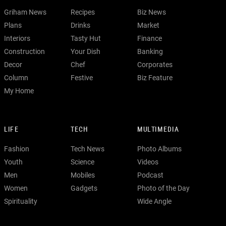
Griham News
Recipes
Biz News
Plans
Drinks
Market
Interiors
Tasty Hut
Finance
Construction
Your Dish
Banking
Decor
Chef
Corporates
Column
Festive
Biz Feature
My Home
LIFE
TECH
MULTIMEDIA
Fashion
Tech News
Photo Albums
Youth
Science
Videos
Men
Mobiles
Podcast
Women
Gadgets
Photo of the Day
Spirituality
Wide Angle