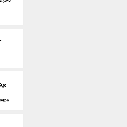
രയുടെ
്
കും
െതിരെ