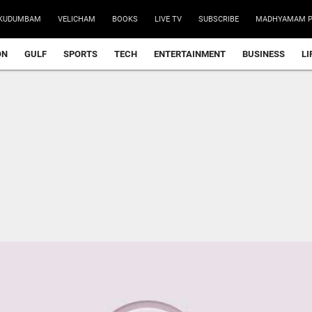
KUDUMBAM
VELICHAM
BOOKS
LIVE TV
SUBSCRIBE
MADHYAMAM P
ON
GULF
SPORTS
TECH
ENTERTAINMENT
BUSINESS
LI