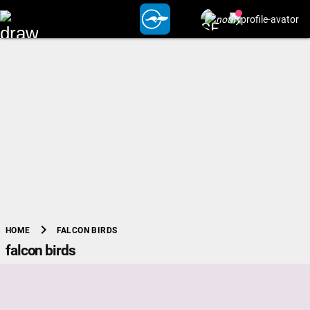
chevron_right
FALCON BIRDS
HOME
falcon birds