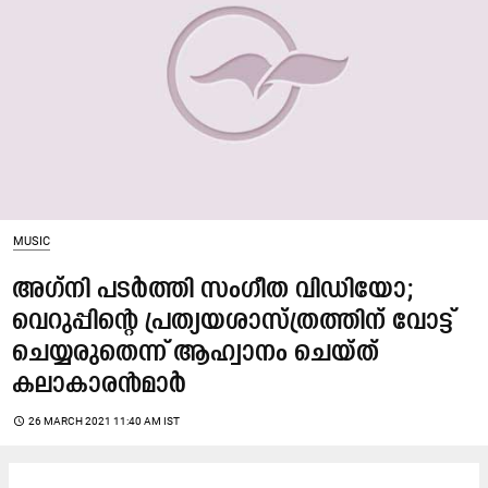
MUSIC
അഗ്​നി പടർത്തി സംഗീത വിഡിയോ;
വെറുപ്പിന്‍റെ പ്രത്യയശാസ്​ത്രത്തിന്​ വോട്ട്​
ചെയ്യരുതെന്ന്​ ആഹ്വാനം ചെയ്​ത്​
കലാകാരൻമാർ
access_time
26 MARCH 2021 11:40 AM IST