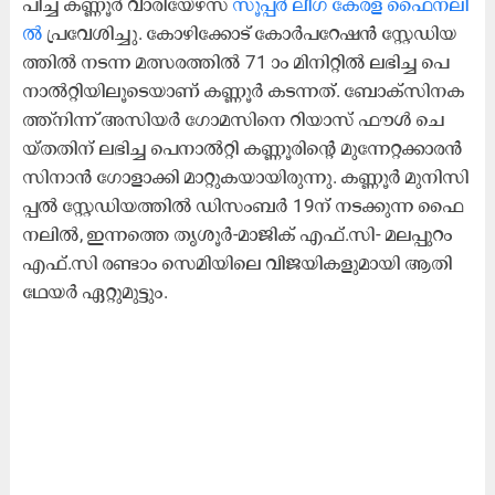
പി​ച്ച് ക​ണ്ണൂ​ർ വാ​രി​യേ​ഴ്സ്
സൂ​പ്പ​ർ ലീ​ഗ് കേ​ര​ള ​ഫൈ​ന​ലി​
ൽ
പ്ര​വേ​ശി​ച്ചു. കോ​ഴി​ക്കോ​ട് കോ​ർ​പ​റേ​ഷ​ൻ സ്റ്റേ​ഡി​യ​
ത്തി​ൽ ന​ട​ന്ന മ​ത്സ​ര​ത്തി​ൽ 71 ാം മി​നി​റ്റി​ൽ ല​ഭി​ച്ച പെ​
നാ​ൽ​റ്റി​യി​ലൂ​ടെ​യാ​ണ് ക​ണ്ണൂ​ർ ക​ട​ന്ന​ത്. ബോ​ക്‌​സി​ന​ക​
ത്ത്നി​ന്ന് അ​സി​യ​ര്‍ ഗോ​മ​സി​നെ റി​യാ​സ് ഫൗ​ള്‍ ചെ​
യ്ത​തി​ന് ല​ഭി​ച്ച പെ​നാ​ല്‍റ്റി ക​ണ്ണൂ​രി​ന്റെ മു​ന്നേ​റ്റ​ക്കാ​ര​ൻ
സി​നാ​ന്‍ ഗോ​ളാ​ക്കി മാ​റ്റു​ക​യാ​യി​രു​ന്നു. ക​ണ്ണൂ​ര്‍ മു​നി​സി​
പ്പ​ല്‍ സ്റ്റേ​ഡി​യ​ത്തി​ല്‍ ഡി​സം​ബ​ര്‍ 19ന് ​ന​ട​ക്കു​ന്ന ഫൈ​
ന​ലി​ല്‍, ഇ​ന്ന​ത്തെ തൃ​ശൂ​ർ-​മാ​ജി​ക് എ​ഫ്.​സി- മ​ല​പ്പു​റം
എ​ഫ്‌.​സി ര​ണ്ടാം സെ​മി​യി​ലെ വി​ജ​യി​ക​ളു​മാ​യി ആ​തി​
ഥേ​യ​ർ ഏ​റ്റു​മു​ട്ടും.