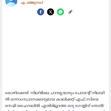
എ. ബിജുനാഥ്​
കോ​ഴി​ക്കോ​ട്: നി​ല​വി​ലെ ചാ​മ്പ്യ​ന്മാ​രും പോ​യ​ന്റ് നി​ല​യി​
ൽ ഒ​ന്നാം​സ്ഥാ​ന​ക്കാ​രു​മാ​യ കാ​ലി​ക്ക​റ്റ് എ​ഫ്.​സി​യെ
സെ​മി ഫൈ​ന​ലി​ൽ എ​തി​രി​ല്ലാ​ത്ത ഒ​രു ഗോ​ളി​ന് തോ​ൽ​