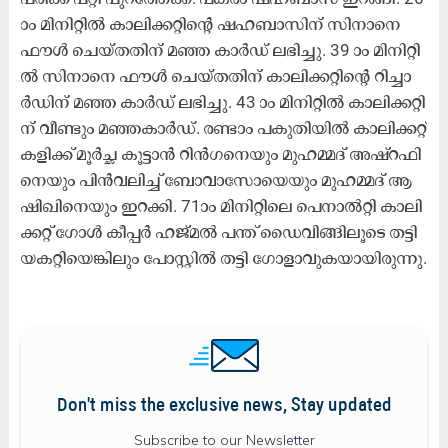
ാം മി​നി​റ്റി​ൽ കാ​ലി​ക്ക​റ്റി​ന്റെ ഷ​ഹ​ബാ​സി​ന് സി​നാ​നെ
ഫൗ​ള്‍ ചെ​യ്ത​തി​ന് മ​ഞ്ഞ കാ​ര്‍ഡ് ല​ഭി​ച്ചു. 39 ാം മി​നി​റ്റി​
ല്‍ സി​നാ​നെ ഫൗ​ള്‍ ചെ​യ്ത​തി​ന് കാ​ലി​ക്ക​റ്റി​ന്റെ റി​ച്ചാ​
ര്‍ഡി​ന് മ​ഞ്ഞ കാ​ര്‍ഡ് ല​ഭി​ച്ചു. 43 ാം മി​നി​റ്റി​ല്‍ കാ​ലി​ക്ക​റ്റി​
ന് വീ​ണ്ടും മ​ഞ്ഞ​കാ​ര്‍ഡ്. ര​ണ്ടാം പ​കു​തി​യി​ല്‍ കാ​ലി​ക്ക​റ്റ്
ക​ളി​ക്ക് മൂ​ര്‍ച്ഛ കൂ​ട്ടാ​ന്‍ റി​ന്‍ഗ​നെ​യും മു​ഹ​മ്മ​ദ് അ​ഷ്‌​റ​ഫി​
നെ​യും പി​ന്‍വ​ലി​ച്ച് ബോ​വാ​സോ​യെ​യും മു​ഹ​മ്മ​ദ് ആ​
ഷി​ഖി​നെ​യും ഇ​റ​ക്കി. 71ാം മി​നി​റ്റി​ലെ പെ​നാ​ൽ​റ്റി കാ​ലി​
ക്ക​റ്റ് ഗോ​ള്‍ കീ​പ്പ​ര്‍ ഹ​ജ്മ​ല്‍ പ​ന്ത് ഡൈ​വി​ങ്ങി​ലൂ​ടെ ത​ട്ടി​
യ​ക​റ്റി​യെ​ങ്കി​ലും പോ​സ്റ്റി​ൽ ത​ട്ടി ഗോ​ളാ​വു​ക​യാ​യി​രു​ന്നു.
Don't miss the exclusive news, Stay updated
Subscribe to our Newsletter