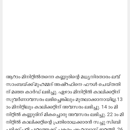
ആ​റാം മി​നി​റ്റി​ല്‍ത​ന്നെ ക​ണ്ണൂ​രി​ന്റെ മ​ധ്യ​നി​ര​താ​രം ല​വ്‌​
സാം​ബ​യ്ക്ക് മു​ഹ​മ്മ​ദ് അ​ഷ്‌​റ​ഫി​നെ ഫൗ​ള്‍ ചെ​യ്ത​തി​
ന് മ​ഞ്ഞ കാ​ര്‍ഡ് ല​ഭി​ച്ചു. ഏ​ഴാം മി​നി​റ്റി​ൽ കാ​ലി​ക്ക​റ്റി​ന്
സു​വ​ർ​ണാ​വ​സ​രം ല​ഭി​ച്ചെ​ങ്കി​ലും മു​ത​ലാ​ക്കാ​നാ​യി​ല്ല.13
ാം മി​നി​റ്റി​ലും കാ​ലി​ക്ക​റ്റി​ന് അ​വ​സ​രം ല​ഭി​ച്ചു. 14 ാം മി​
നി​റ്റി​ൽ ക​ണ്ണൂ​രി​ന് മി​ക​ച്ചൊ​രു അ​വ​സ​രം ല​ഭി​ച്ചു. 22 ാം മി​
നി​റ്റി​ല്‍ കാ​ലി​ക്ക​റ്റി​ന്റെ പ്ര​തി​രോ​ധ​ക്കാ​ര​ൻ സ​ച്ചു സി​ബി
പ​രി​ക്ക് പ​റ്റി പു​റ​ത്തേ​ക്ക്. പ​ക​രം ഷ​ഹ​ബാ​സ് ഇ​റ​ങ്ങി. 26