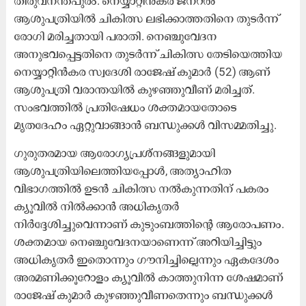
തിരുവനന്തപുരം: നെയ്യാറ്റിൻകര ജനറൽ
ആശുപത്രിയിൽ ചികിത്സ ലഭിക്കാത്തതിനെ തുടർന്ന്
രോഗി മരിച്ചതായി പരാതി. നെഞ്ചുവേദന
അനുഭവപ്പെട്ടതിനെ തുടർന്ന് ചികിത്സ തേടിയെത്തിയ
നെയ്യാറ്റിൻകര സ്വദേശി രാജേഷ് കുമാർ (52) ആണ്
ആശുപത്രി വരാന്തയിൽ കുഴഞ്ഞുവീണ് മരിച്ചത്.
സംഭവത്തിൽ പ്രതിഷേധം ശക്തമായതോടെ
മൃതദേഹം ഏറ്റുവാങ്ങാൻ ബന്ധുക്കൾ വിസമ്മതിച്ചു.
ഗുരുതരമായ ആരോഗ്യപ്രശ്നങ്ങളുമായി
ആശുപത്രിയിലെത്തിയപ്പോൾ, അത്യാഹിത
വിഭാഗത്തിൽ ഉടൻ ചികിത്സ നൽകുന്നതിന് പകരം
ക്യൂവിൽ നിൽക്കാൻ അധികൃതർ
നിർദ്ദേശിച്ചുവെന്നാണ് കുടുംബത്തിന്റെ ആരോപണം.
ശക്തമായ നെഞ്ചുവേദനയാണെന്ന് അറിയിച്ചിട്ടും
അധികൃതർ ഇതൊന്നും ഗൗനിച്ചില്ലെന്നും ഏകദേശം
അരമണിക്കൂറോളം ക്യൂവിൽ കാത്തുനിന്ന ശേഷമാണ്
രാജേഷ് കുമാർ കുഴഞ്ഞുവീണതെന്നും ബന്ധുക്കൾ