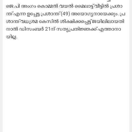
ജെ.​പി അം​ഗം കൊ​മ്മ​ൽ വ​യ​ൽ മൈ​ലാ​ട്ട് വീ​ട്ടി​ൽ പ്ര​ശാ​
ന്ത് എ​ന്ന ഉ​പ്പേ​ട്ട പ്ര​ശാ​ന്ത് (49) അ​യോ​ഗ്യ​നാ​യേ​ക്കും. പ്ര​
ശാ​ന്ത് വ​ധ​ശ്ര​മ കേ​സി​ൽ ശി​ക്ഷി​ക്ക​പ്പെ​ട്ട് ജ​യി​ലി​ലാ​യ​തി​
നാ​ൽ ഡി​സം​ബ​ർ 21ന് ​സ​ത്യ​പ്ര​തി​ജ്ഞ​ക്ക് എ​ത്താ​നാ​
യി​ല്ല.