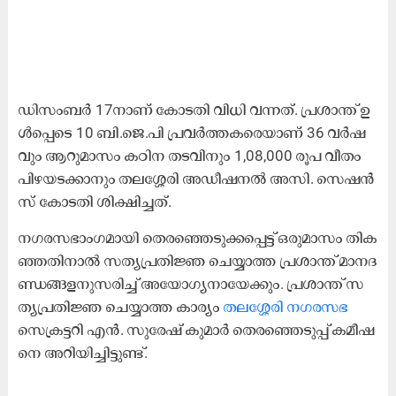
ഡി​സം​ബ​ർ 17നാ​ണ് കോ​ട​തി വി​ധി വ​ന്ന​ത്. പ്ര​ശാ​ന്ത് ഉ​
ൾ​പ്പെ​ടെ 10 ബി.​ജെ.​പി പ്ര​വ​ർ​ത്ത​ക​രെ​യാ​ണ് 36 വ​ർ​ഷ​
വും ആ​റു​മാ​സം ക​ഠി​ന ത​ട​വി​നും 1,08,000 രൂ​പ വീ​തം
പി​ഴ​യ​ട​ക്കാ​നും ത​ല​ശ്ശേ​രി അ​ഡീ​ഷ​ന​ൽ അ​സി. സെ​ഷ​ൻ​
സ് കോ​ട​തി ശി​ക്ഷി​ച്ച​ത്.
ന​ഗ​ര​സ​ഭാം​ഗ​മാ​യി തെ​ര​ഞ്ഞെ​ടു​ക്ക​പ്പെ​ട്ട് ഒ​രു​മാ​സം തി​ക​
ഞ്ഞ​തി​നാ​ൽ സ​ത്യ​പ്ര​തി​ജ്ഞ ചെ​യ്യാ​ത്ത പ്ര​ശാ​ന്ത് മാ​ന​ദ​
ണ്ഡ​ങ്ങ​ള​നു​സ​രി​ച്ച് അ​യോ​ഗ്യ​നാ​യേ​ക്കും. പ്ര​ശാ​ന്ത് സ​
ത്യ​പ്ര​തി​ജ്ഞ ചെ​യ്യാ​ത്ത കാ​ര്യം
ത​ല​ശ്ശേ​രി ന​ഗ​ര​സ​ഭ
സെ​ക്ര​ട്ട​റി എ​ൻ. സു​രേ​ഷ് കു​മാ​ർ തെ​ര​ഞ്ഞെ​ടു​പ്പ് ക​മീ​ഷ​
നെ അ​റി​യി​ച്ചി​ട്ടു​ണ്ട്.