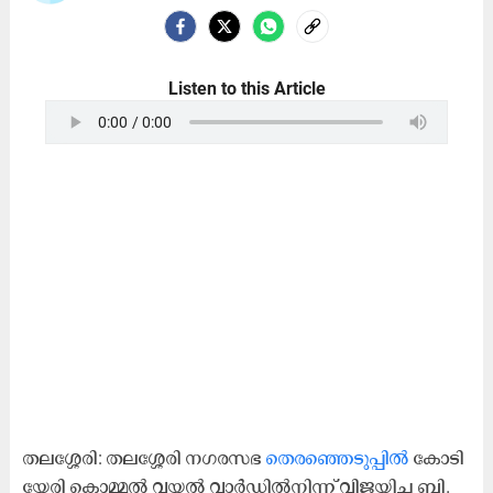
Listen to this Article
ത​ല​ശ്ശേ​രി: ത​ല​ശ്ശേ​രി ന​ഗ​ര​സ​ഭ
തെ​ര​ഞ്ഞെ​ടു​പ്പി​ൽ
കോ​ടി​
യേ​രി കൊ​മ്മ​ൽ വ​യ​ൽ വാ​ർ​ഡി​ൽ​നി​ന്ന് വി​ജ​യി​ച്ച ബി.​