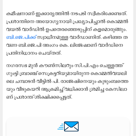
ക​മീ​ഷ​നാ​ണ് ഇ​ക്കാ​ര്യ​ത്തി​ൽ ന​ട​പ​ടി സ്വീ​ക​രി​ക്കേ​ണ്ട​ത്.
പ്ര​ശാ​ന്തിനെ അ​യോ​ഗ്യ​നാ​യി പ്ര​ഖ്യാ​പി​ച്ചാ​ൽ കൊ​മ്മ​ൽ​
വ​യ​ൽ വാ​ർ​ഡി​ൽ ഉ​പ​തെ​ര​ഞ്ഞെ​ടു​പ്പി​ന് ക​ള​മൊ​രു​ങ്ങും.
ബി.​ജെ.​പി​ക്ക്
സ്വാ​ധീ​ന​മു​ള്ള വാ​ർ​ഡാ​ണി​ത്. ക​ഴി​ഞ്ഞ ത​
വ​ണ ബി.​ജെ.​പി അം​ഗം കെ. ​ലി​ജേ​ഷാ​ണ് വാ​ർ​ഡി​നെ
പ്ര​തി​നി​ധാ​നം ചെ​യ്ത​ത്.
ന​ഗ​ര​സ​ഭ മു​ൻ കൗ​ൺ​സി​ല​റും സി.​പി.​എം ചെ​ള്ള​ത്ത്
ഗും​ട്ടി ബ്രാ​ഞ്ച് സെ​ക്ര​ട്ട​റി​യു​മാ​യി​രു​ന്ന കൊ​മ്മ​ൽ​വ​യ​ലി​
ലെ ച​മ്പാ​ട​ൻ വീ​ട്ടി​ൽ പി. ​രാ​ജേ​ഷി​നെ​യും കു​ടും​ബ​ത്തെ​
യും വീ​ടു​ക​യ​റി ആ​ക്ര​മി​ച്ച് വ​ധി​ക്കാ​ൻ ശ്ര​മി​ച്ച കേ​സി​ലാ​
ണ് പ്ര​ശാ​ന്ത് ശി​ക്ഷി​ക്ക​പ്പെ​ട്ട​ത്.