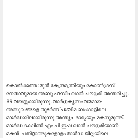
കൊൽക്കത്ത: മുൻ കേന്ദ്രമന്ത്രിയും കോൺഗ്രസ്
നേതാവുമായ അബു ഹസീം ഖാൻ ചൗധരി അന്തരിച്ചു.
89 വയസ്സായിരുന്നു. വാർധക്യസഹജമായ
അസുഖങ്ങളെ തുടർന്ന് പശ്ചിമ ബംഗാളിലെ
മാൾഡയിലായിരുന്നു അന്ത്യം. ഭാര്യയും മകനുമുണ്ട്.
മാൾഡ ദക്ഷിൺ എം.പി ഇഷ ഖാൻ ചൗധരിയാണ്
മകൻ. പതിറ്റാണ്ടുകളോളം മാൾഡ ജില്ലയിലെ