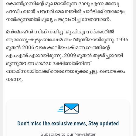
കോൺഗ്രസിന്റെ മുഖമായിരുന്ന ദാലു എന്ന അബു
ഹസീം ഖാൻ ചൗധരി മേഖലയിൽ പാർട്ടിക്ക് വേരോട്ടം
നൽകുന്നതിൽ മുഖ്യ പങ്കുവഹിച്ച നേതാവാണ്.
മൻമോഹൻ സിങ് നയിച്ച യു.പി.എ സർക്കാറിൽ
ആരോഗ്യ-കുടുംബക്ഷേമ സഹമന്ത്രിയായിരുന്നു. 1996
മുതൽ 2006 വരെ കാലിയചക് മണ്ഡലത്തിന്റെ
എം.എൽ.എയായിരുന്നു. 2009 മുതൽ തുടർച്ചയായി
മൂന്നുതവണ മാൾഡ ദക്ഷിണിൽനിന്ന്
ലോക്സഭയിലേക്ക് തെരഞ്ഞെടുക്കപ്പെട്ടു. ഖബറടക്കം
നടന്നു.
Don't miss the exclusive news, Stay updated
Subscribe to our Newsletter