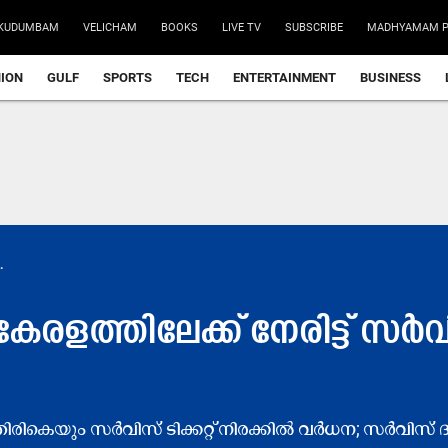
KUDUMBAM
VELICHAM
BOOKS
LIVE TV
SUBSCRIBE
MADHYAMAM P
NION
GULF
SPORTS
TECH
ENTERTAINMENT
BUSINESS
.
േരളത്തിലേക്ക് നേരിട്ട് സ
് തിരികെയും സർവിസ് ടിക്കറ്റ് നിരക്കിൽ വർധന; സർവിസ് ദ