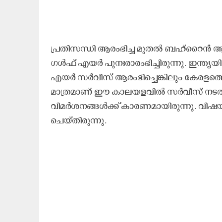
പ്രതിസന്ധി ആരംഭിച്ച മുതൽ ബഹ്റൈൻ ആ
ഗൾഫ് എയർ പുനഃരാരംഭിച്ചിരുന്നു. ഇന്ത്
എയർ സർവീസ് ആരംഭിച്ചെങ്കിലും കേരളത്തെ
മാത്രമാണ് ഈ കാലയളവിൽ സർവീസ് നടത്
വിമർശനങ്ങൾക്ക് കാരണമായിരുന്നു. വിഷയവുമാ
ചെയ്തിരുന്നു.