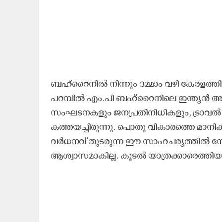
ബഹ്‌റൈനിൽ നിന്നും ദമ്മാം വഴി കേരളത്തി
പറമ്പിൽ എം.പി ബഹ്റൈനിലെ ഇന്ത്യൻ അംബാ
സംഘടനകളും ജനപ്രതിനിധികളും, ട്രാ
കത്തയച്ചിരുന്നു. പൊതു വികാരത്തെ മാനിക്
വർധനവ് തുടരുന്ന ഈ സാഹചര്യത്തിൽ നേരി
ആശ്വാസമാകില്ല. കൂടൽ യാത്രക്കാരെത്തിയ