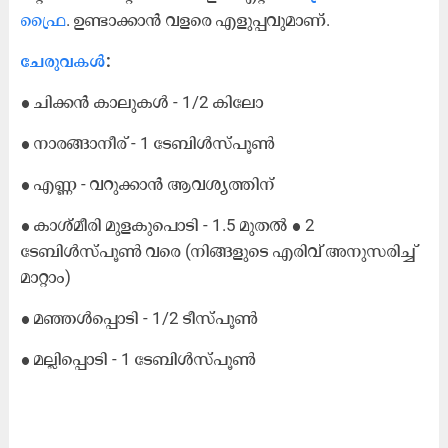
ഫ്രൈ
. ഉണ്ടാക്കാൻ വളരെ എളുപ്പവുമാണ്.
ചേരുവകൾ
:
● ചിക്കൻ കാലുകൾ - 1/2 കിലോ
● നാരങ്ങാനീര് - 1 ടേബിൾസ്പൂൺ
● എണ്ണ - വറുക്കാൻ ആവശ്യത്തിന്
● കാശ്മീരി മുളകുപൊടി - 1.5 മുതൽ ● 2
ടേബിൾസ്പൂൺ വരെ (നിങ്ങളുടെ എരിവ് അനുസരിച്ച്
മാറ്റാം)
● മഞ്ഞൾപ്പൊടി - 1/2 ടീസ്പൂൺ
● മല്ലിപ്പൊടി - 1 ടേബിൾസ്പൂൺ