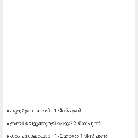
● കുരുമുളക് പൊടി - 1 ടീസ്പൂൺ
● ഇഞ്ചി വെളുത്തുള്ളി പേസ്റ്റ്- 2 ടീസ്പൂൺ
● ഗരം മസാലപ്പൊടി- 1/2 മുതൽ 1 ടീസ്പൂൺ