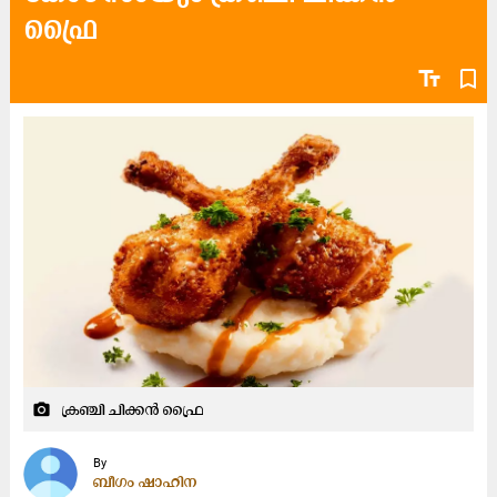
ഫ്രൈ
text_fields
bookmark_border
ക്രഞ്ചി ചിക്കൻ ഫ്രൈ
camera_alt
By
ബീഗം ഷാഹിന