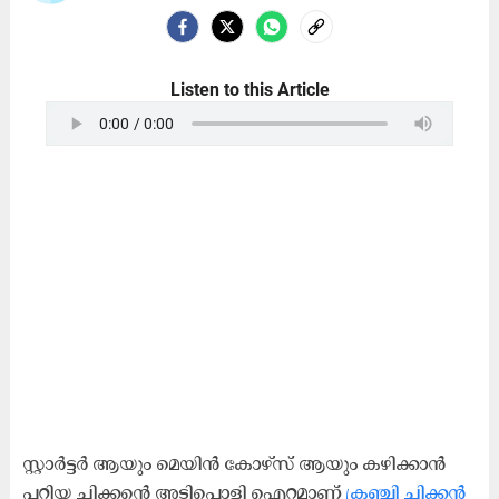
Listen to this Article
സ്റ്റാർട്ടർ ആയും മെയിൻ കോഴ്സ് ആയും കഴിക്കാൻ
പറ്റിയ ചിക്കന്റെ അടിപൊളി ഐറ്റമാണ്​
ക്രഞ്ചി ചിക്കൻ