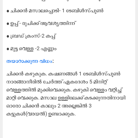
● ചിക്കൻ മസാലപ്പൊടി- 1 ടേബിൾസ്പൂൺ
● ഉപ്പ് - രുചിക്ക് ആവശ്യത്തിന്ന്
● ബ്രഡ് ക്രംസ്‌-2 കപ്പ്
● മുട്ട വെള്ള -2 എണ്ണം
തയാറാക്കുന്ന വിധം
:
ചിക്കൻ കഴുകുക. കഷണങ്ങൾ 1 ടേബിൾസ്പൂൺ
നാരങ്ങാനീരിൽ ചേർത്ത് ഏകദേശം 5 മിനിറ്റ്
വെള്ളത്തിൽ മുക്കിവെക്കുക. കഴുകി വെള്ളം വറ്റിച്ച്
മാറ്റി വെക്കുക. മസാല ഉള്ളിലേക്ക് കടക്കുന്നതിനായി
ഓരോ ചിക്കൻ കാലും 2 അല്ലെങ്കിൽ 3
കട്ടുകൾ(വരയൽ) ഉണ്ടാക്കുക.