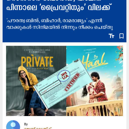
പിന്നാലെ ‘പ്രൈവറ്റിനും’ വിലക്ക്
'പൗരത്വ ബിൽ, ബീഹാര്‍, രാമരാജ്യം' എന്നീ
വാക്കുകൾ സിനിമയിൽ നിന്നും നീക്കം ചെയ്തു
text_fields
bookmark_border
By