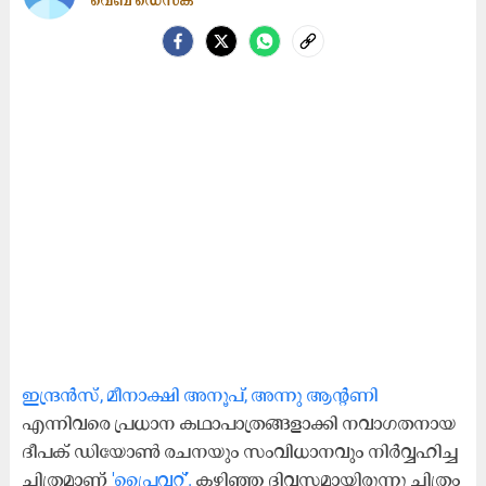
വെബ് ഡെസ്ക്
ഇന്ദ്രൻസ്, മീനാക്ഷി അനൂപ്, അന്നു ആന്‍റണി
എന്നിവരെ പ്രധാന കഥാപാത്രങ്ങളാക്കി നവാഗതനായ
ദീപക് ഡിയോൺ രചനയും സംവിധാനവും നിർവ്വഹിച്ച
ചിത്രമാണ്
'പ്രൈവറ്റ്'.
കഴിഞ്ഞ ദിവസമായിരുന്നു ചിത്രം