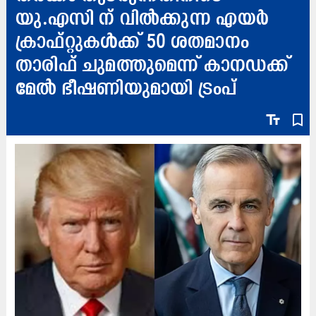
യു.എസി ന് വിൽക്കുന്ന എയർ
ക്രാഫ്റ്റുകൾക്ക് 50 ശതമാനം
താരിഫ് ചുമത്തുമെന്ന് കാനഡക്ക്
മേൽ ഭീഷണിയുമായി ട്രംപ്
text_fields
bookmark_border