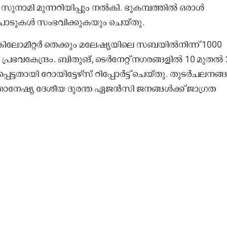
സുനാമി മുന്നറിയിപ്പും നൽകി. ഭൂകമ്പത്തിൽ ഒരാൾ
േടുപാടുകൾ സംഭവിക്കുകയും ചെയ്തു.
 കിലോമീറ്റർ തെക്കും മലേഷ്യയിലെ സബയിൽനിന്ന് 1000
്രഭവകേന്ദ്രം. ബിതുങ്, ടെർനേറ്റ് നഗരങ്ങളിൽ 10 മുതൽ 
്ടതായി റോയിട്ടേഴ്സ് റിപ്പോർട്ട് ചെയ്തു. തുടർചലനങ്
ോനേഷ്യ ദേശീയ ദുരന്ത ഏജൻസി ജനങ്ങൾക്ക് ജാഗ്രത