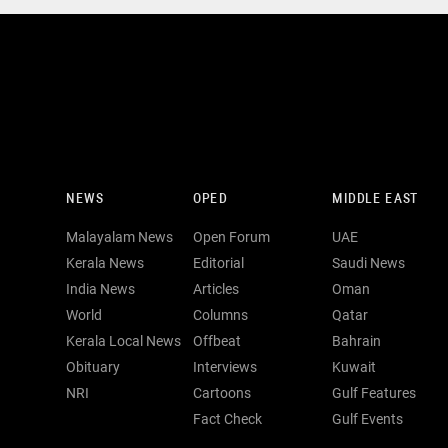
NEWS
OPED
MIDDLE EAST
Malayalam News
Open Forum
UAE
Kerala News
Editorial
Saudi News
India News
Articles
Oman
World
Columns
Qatar
Kerala Local News
Offbeat
Bahrain
Obituary
Interviews
Kuwait
NRI
Cartoons
Gulf Features
Fact Check
Gulf Events