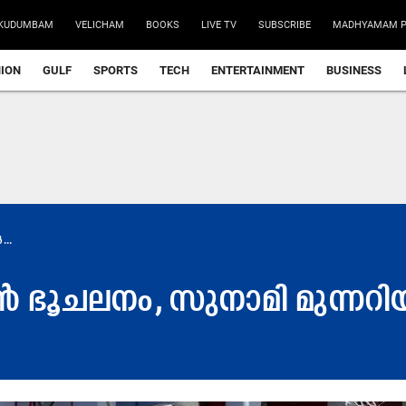
KUDUMBAM
VELICHAM
BOOKS
LIVE TV
SUBSCRIBE
MADHYAMAM P
NION
GULF
SPORTS
TECH
ENTERTAINMENT
BUSINESS
..
ഭൂചലനം, സുനാമി മുന്നറിയി