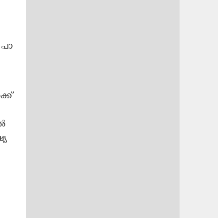
പാ​
്ക്
തൽ
്യ