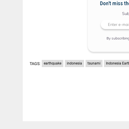
Don't miss th
Sub
By subscribin
TAGS:
earthquake
indonesia
tsunami
Indonesia Ear