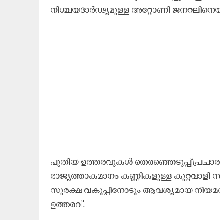
നിശ്ചയദാര്‍ഢ്യമുള്ള അറ്റോണി ജനറലിനെയാണ
പുതിയ ഉത്തരവുകള്‍ തെരഞ്ഞെടുപ്പ് പ്രച
രാജ്യത്താകമാനം കണ്ണികളുള്ള കുറ്റവാളി സ
സുരക്ഷ വകുപ്പിനോടും ആവശ്യമായ നിയമനടപട
ഉത്തരവ്.