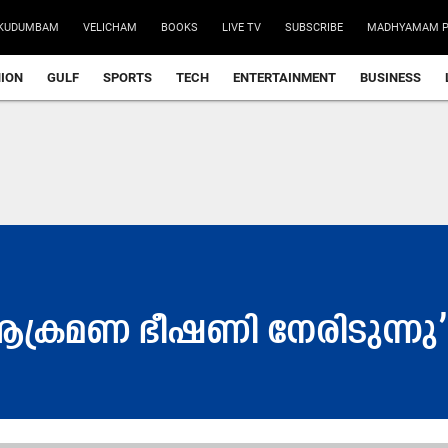
KUDUMBAM
VELICHAM
BOOKS
LIVE TV
SUBSCRIBE
MADHYAMAM P
NION
GULF
SPORTS
TECH
ENTERTAINMENT
BUSINESS
ആക്രമണ ഭീഷണി നേരിടുന്നു’