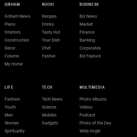
GRIHAM
RUCHI
BUSINESS
Griham News
Recipes
Biz News
Plans
Drinks
Market
Interiors
Tasty Hut
Finance
Construction
Your Dish
Banking
Decor
Chef
Corporates
Column
Festive
Biz Feature
My Home
LIFE
TECH
MULTIMEDIA
Fashion
Tech News
Photo Albums
Youth
Science
Videos
Men
Mobiles
Podcast
Women
Gadgets
Photo of the Day
Spirituality
Wide Angle