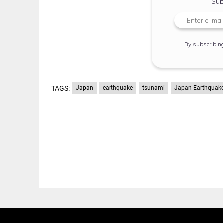
Sub
By subscribin
TAGS:
Japan
earthquake
tsunami
Japan Earthquak