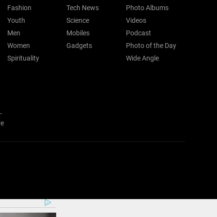
Fashion
Tech News
Photo Albums
Youth
Science
Videos
Men
Mobiles
Podcast
Women
Gadgets
Photo of the Day
Spirituality
Wide Angle