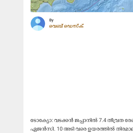
By
വെബ് ഡെസ്ക്
ടോക്യോ: വടക്കൻ ജപ്പാനിൽ 7.4 തീവ്രത 
ഏജൻസി. 10 അടി വരെ ഉയരത്തിൽ തിരമാലക