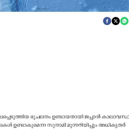
രേഖപ്പെടുത്തിയ ഭൂചലനം ഉണ്ടായതായി ജപ്പാൻ കാലാവസ്
ൾ ഉണ്ടാകുമെന്ന സുനാമി മുന്നറിയിപ്പും അധികൃതർ