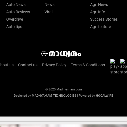
Auto News
News
Agri News
Auto Reviews
Viral
Agri Info
Overdrive
Success Stories
Auto tips
Agri feature
bout us
Contact us
Privacy Policy
Terms & Conditions
© 2025 Madhyamam.com
Designed by
MADHYAMAM TECHNOLOGIES
| Powered by
HOCALWIRE