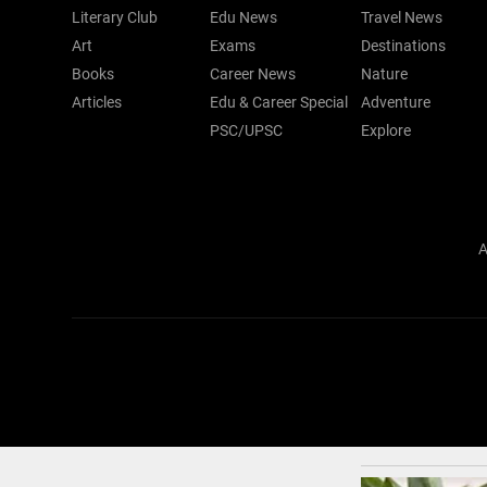
Literary Club
Edu News
Travel News
Art
Exams
Destinations
Books
Career News
Nature
Articles
Edu & Career Special
Adventure
PSC/UPSC
Explore
A