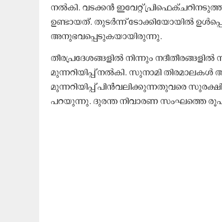
നൽകി. വടക്കൻ ഇവേറ്റ് പ്രിഫെക്ചറിനടുത
ഉണ്ടായത്. തുടർന്ന് ടോക്കിയോയിൽ ഉൾപ്പെ
അനുഭവപ്പെടുകയായിരുന്നു.
തീരപ്രദേശങ്ങളിൽ നിന്നും നദീതീരങ്ങളിൽ 
മുന്നറിയിപ്പ് നൽകി. സുനാമി തിരമാലകൾ ആവ
മുന്നറിയിപ്പ് പിൻവലിക്കുന്നതുവരെ സുരക്
പറയുന്നു. ദുരന്ത നിവാരണ സംഘത്തെ രൂപീക