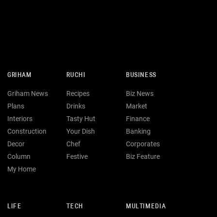
GRIHAM
RUCHI
BUSINESS
Griham News
Recipes
Biz News
Plans
Drinks
Market
Interiors
Tasty Hut
Finance
Construction
Your Dish
Banking
Decor
Chef
Corporates
Column
Festive
Biz Feature
My Home
LIFE
TECH
MULTIMEDIA