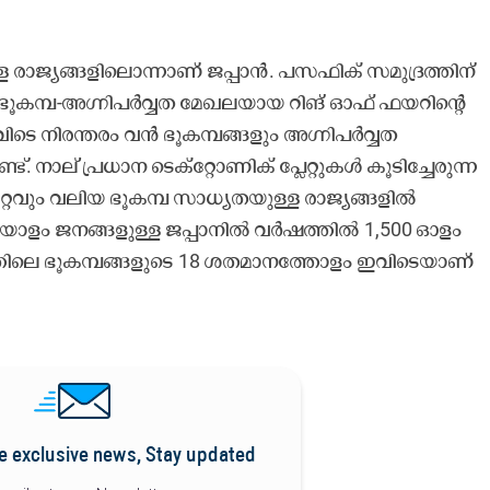
 രാജ്യങ്ങളിലൊന്നാണ് ജപ്പാൻ. പസഫിക് സമുദ്രത്തിന്
യ ഭൂകമ്പ-അഗ്നിപർവ്വത മേഖലയായ റിങ് ഓഫ് ഫയറിന്റെ
ിടെ നിരന്തരം വൻ ഭൂകമ്പങ്ങളും അഗ്നിപർവ്വത
 നാല് പ്രധാന ടെക്റ്റോണിക് പ്ലേറ്റുകൾ കൂടിച്ചേരുന്ന
വും വലിയ ഭൂകമ്പ സാധ്യതയുള്ള രാജ്യങ്ങളിൽ
ിയോളം ജനങ്ങളുള്ള ജപ്പാനിൽ വർഷത്തിൽ 1,500 ഓളം
തിലെ ഭൂകമ്പങ്ങളുടെ 18 ശതമാനത്തോളം ഇവിടെയാണ്
e exclusive news, Stay updated