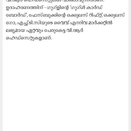
ഉദാഹരണത്തിന് - ഗൂഗ്ളിന്റെ ‘ഗൂഗ്ൾ കാർഡ്
ബോർഡ്’, ഫേസ്ബുക്കിന്റെ ഒക്കുലസ് റിഫ്റ്റ്, ഒക്കുലസ്
ഗോ, എച്ച്.ടി.സിയുടെ വൈവ് എന്നിവ മാർക്കറ്റിൽ
ലഭ്യമായ ഏറ്റവും പേരുകേട്ട വി.ആർ
ഹെഡ്സെറ്റുകളാണ്.