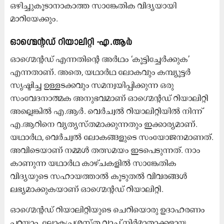
ഒഴിച്ചുകൂടാനാകാത്ത സാ​ങ്കേതിക വിദ്യയായി
മാറിയേക്കും.
ഓഗ്മെന്റഡ് റിയാലിറ്റി -എ.ആർ
ഓഗ്മെന്റഡ് എന്നതിന്റെ അർഥം ‘കൂട്ടിച്ചേർക്കുക’
എന്നതാണ്. അതെ, യഥാർഥ ലോകവും കമ്പ്യൂട്ടർ
സൃഷ്ടിച്ച ഉള്ളടക്കവും സമന്വയിപ്പിക്കുന്ന ഒരു
സംവേദനാത്മക അനുഭവമാണ് ഓഗ്മെന്റഡ് റിയാലിറ്റി
അല്ലെങ്കിൽ എ.ആർ. വെർച്വൽ റിയാലിറ്റിയിൽ നിന്ന്
എ.ആറിനെ വ്യത്യസ്തമാക്കുന്നതും ഇക്കാര്യമാണ്.
യഥാർഥ, വെർച്വൽ ലോകങ്ങളുടെ സംയോജനമാണത്.
അവിടെയാണ് നമ്മൾ തത്സമയം ഇടപെടുന്നത്. നാം
കാണുന്ന യഥാർഥ കാഴ്ചകളിൽ സാങ്കേതിക
വിദ്യയുടെ സഹായത്താൽ കൂടുതൽ വിവരങ്ങൾ
ലഭ്യമാക്കുകയാണ് ഓഗ്മെന്റഡ് റിയാലിറ്റി.
ഓഗ്മെന്റഡ് റിയാലിറ്റിയുടെ ചെറിയൊരു ഉദാഹരണം
പറയാം. ലോകപ്രശസ്ത വാച്ച് നിർമാതാക്കളായ