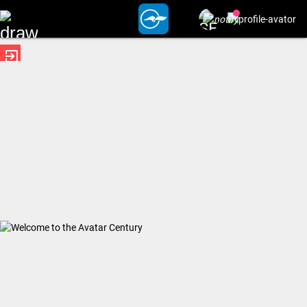
exit_to_app