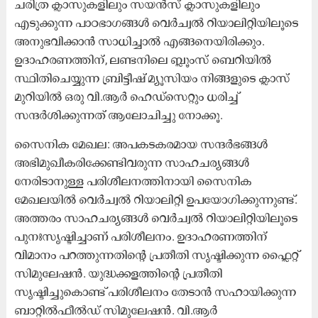
ചരിത്ര ക്ലാസുകളിലും സയൻസ് ക്ലാസുകളിലും
എടുക്കുന്ന പാഠഭാഗങ്ങൾ വെർച്വൽ റിയാലിറ്റിയിലൂടെ
അനുഭവിക്കാൻ സാധിച്ചാൽ എങ്ങനെയിരിക്കും.
ഉദാഹരണത്തിന്, ലണ്ടനിലെ ബ്ലൂംസ് ബെറിയിൽ
സ്ഥിതിചെയ്യുന്ന ബ്രിട്ടീഷ് മ്യൂസിയം നിങ്ങളുടെ ക്ലാസ്
മുറിയിൽ ഒരു വി.ആർ ഹെഡ്സെറ്റും ധരിച്ച്
സന്ദർശിക്കുന്നത് ആലോചിച്ചു നോക്കൂ.
സൈനിക മേഖല: അപകടകരമായ സന്ദര്‍ഭങ്ങള്‍
അഭിമുഖീകരിക്കേണ്ടിവരുന്ന സാഹചര്യങ്ങൾ
നേരിടാനുള്ള പരിശീലനത്തിനായി സൈനിക
മേഖലയിൽ വെർച്വൽ റിയാലിറ്റി ഉപയോഗിക്കുന്നുണ്ട്.
അത്തരം സാഹചര്യങ്ങൾ വെർച്വൽ റിയാലിറ്റിയിലൂടെ
പുനഃസൃഷ്ടിച്ചാണ് പരിശീലനം. ഉദാഹരണത്തിന്
വിമാനം പറത്തുന്നതിന്റെ പ്രതീതി സൃഷ്ടിക്കുന്ന ഫ്ലൈറ്റ്
സിമുലേഷൻ. യുദ്ധക്കളത്തിന്റെ പ്രതീതി
സൃഷ്ടിച്ചുകൊണ്ട് പരിശീലനം തേടാൻ സഹായിക്കുന്ന
ബാറ്റിൽഫീൽഡ് സിമുലേഷൻ. വി.ആർ