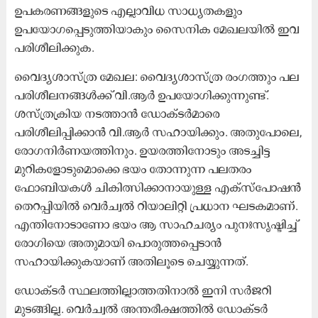
ഉപകരണങ്ങളുടെ എല്ലാവിധ സാധ്യതകളും
ഉപയോഗപ്പെടുത്തിയാകും സൈനിക മേഖലയിൽ ഇവ
പരിശീലിക്കുക.
വൈദ്യശാസ്ത്ര മേഖല: വൈദ്യശാസ്ത്ര രംഗത്തും പല
പരിശീലനങ്ങൾക്ക് വി.ആർ ഉപയോഗിക്കുന്നുണ്ട്.
ശസ്ത്രക്രിയ നടത്താൻ ഡോക്ടർമാരെ
പരിശീലിപ്പിക്കാൻ വി.ആർ സഹായിക്കും. അതുപോലെ,
രോഗനിർണയത്തിനും. ഉയരത്തിനോടും അടച്ചിട്ട
മുറികളോടുമൊക്കെ ഭയം തോന്നുന്ന പലതരം
ഫോബിയകൾ ചികിത്സിക്കാനായുള്ള എക്സ്‍പോഷൻ
തെറപ്പിയിൽ വെർച്വൽ റിയാലിറ്റി പ്രധാന ഘടകമാണ്.
എന്തിനോടാണോ ഭയം ആ സാഹചര്യം പുനഃസൃഷ്ടിച്ച്
രോഗിയെ അതുമായി പൊരുത്തപ്പെടാൻ
സഹായിക്കുകയാണ് അതിലൂടെ ചെയ്യുന്നത്.
ഡോക്ടർ സ്ഥലത്തില്ലാത്തതിനാൽ ഇനി സർജറി
മുടങ്ങില്ല. വെർച്വൽ അന്തരീക്ഷത്തിൽ ഡോക്ടർ