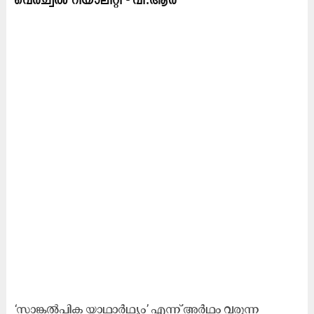
വെർച്വൽ റിയാലിറ്റി - വി.ആർ
‘സാങ്കൽപിക യാഥാ൪ഥ്യം’ എന്ന് അർഥം വരുന്ന