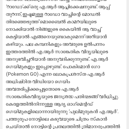
‘റാഡോ’ക്ക് ഒരു എ.ആർ ആപ്ലിക്കേഷനുണ്ട്. ആപ്പ്
തുറന്ന്, ഇഷ്ടമുള്ള റാഡോ വാച്ചിന്റെ മോഡൽ
തിരഞ്ഞെടുത്ത് ​മൊബൈൽ കാമറയിലൂടെ
നോക്കിയാൽ നിങ്ങളുടെ കൈയിൽ ആ വാച്ച്
കെട്ടിയാൽ എങ്ങനെയുണ്ടാകുമെന്ന് അറിയാൻ
കഴിയും. പല കമ്പനികളും അവരുടെ ഉൽപന്നം
ഇത്തരത്തിൽ എ.ആർ സാ​ങ്കേതിക വിദ്യയിലൂടെ
അനുഭവിച്ചറിയാൻ അനുവദിക്കുന്നുണ്ട്. എ.ആർ
ഗെയിമുകളും ഇപ്പോഴുണ്ട്. പോകിമോൻ ഗോ
(Pokemon GO) എന്ന ലോകപ്രശസ്ത എ.ആർ
അധിഷ്ഠിത വിഡിയോ ഗെയിം
അവതരിപ്പിക്കപ്പെട്ടതോടെ എ.ആർ
സാങ്കേതികവിദ്യയുടെ ജനശ്രദ്ധ പതിന്മടങ്ങ് വർധിച്ചു.
കേരളത്തിൽനിന്നുള്ള ആദ്യ ഓഗ്‌മെന്റഡ്
ഗെയിമുകളിലൊന്നായിരുന്നു ‘പുലിമുരുകൻ എ.ആർ’.
പത്തുരൂപ നോട്ടിലെ കടുവയുടെ ചിത്രം സ്കാൻ
ചെയ്താൽ നോട്ടിന്റെ പ്രതലത്തിൽ ത്രിമാനരൂപത്തിൽ