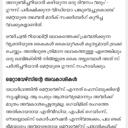
അനുഭവിച്ചറിയാൻ കഴിയുന്ന ഒരു ദിവസം വരും’ -
ഗ്ലൗസ് പരീക്ഷിക്കുന്ന വിഡിയോ പങ്കുവെച്ചുകൊണ്ട്
മെറ്റയുടെ തലവൻ മാർക് സക്കർബർഗ് കുറിച്ച
വാക്കുകളാണിത്.
വെർച്വൽ റിയാലിറ്റി ലോകത്തേക്ക്​ പ്രവേശിക്കുന്ന
വ്യക്തിയുടെ കൈകൾ കൈയുറകൾ കൃത്യമായി ട്രാക്ക്​
ചെയ്യും. അതിലൂടെ ത്രിമാന ലോകത്തുള്ള ഏതെങ്കിലും
ഒരു ഒബ്‌ജക്‌ടിൽ നിങ്ങളുടെ കൈ തട്ടുമ്പോൾ അത്​ സ്​
പർശിച്ചറിയാൻ മെറ്റയുടെ ഗ്ലൗസ്​ സഹായിക്കും.
മെറ്റാവേഴ്സിന്റെ അവകാശികൾ
യഥാർഥത്തിൽ മെറ്റാവേഴ്സ് എന്നത് ഫേസ്ബുക്കിന്റെ
സൃഷ്ടിയല്ല. ആ പേരും ആശയവുമൊന്നും അവർക്ക്
മാത്രം അവകാശപ്പെട്ടതുമല്ല. ഗെയിമിങ് രംഗത്തെ
അതികായരായ എന്‍വിഡിയ, എപിക് ഗെയിംസ്,
റോബ്ലോക്സ് കോർപറേഷൻ എന്നിവരടക്കം, പല ടെക്
ഭീമന്മാരും അവരുടേതായ മെറ്റാവേഴ്സ് പദ്ധതികൾക്ക്