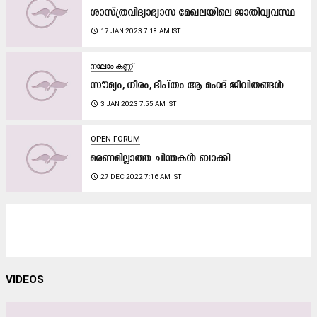
ശാസ്ത്രവിദ്യാഭ്യാസ മേഖലയിലെ ജാതിവ്യവസ്ഥ
access_time
17 JAN 2023 7:18 AM IST
നാലാം കണ്ണ്
സൗമ്യം, ധീരം, ദീപ്തം ആ മഹദ് ജീവിതങ്ങള്‍
access_time
3 JAN 2023 7:55 AM IST
OPEN FORUM
മരണമില്ലാത്ത ചിന്തകൾ ബാക്കി
access_time
27 DEC 2022 7:16 AM IST
VIDEOS