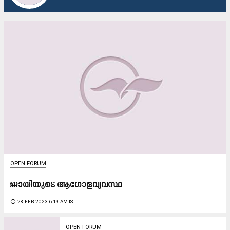
OPEN FORUM
ജാ​തി​യു​ടെ ആ​ഗോ​ള​വ്യ​വ​സ്ഥ
access_time
28 FEB 2023 6:19 AM IST
OPEN FORUM